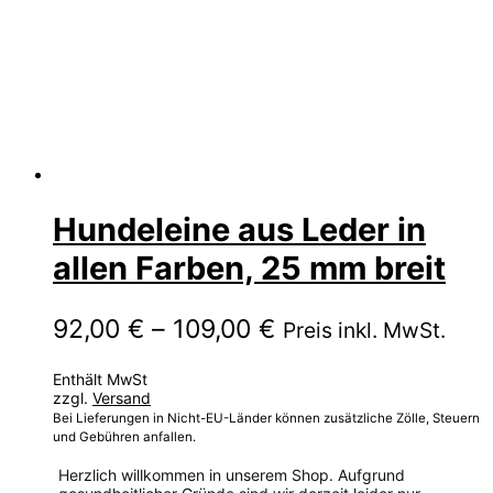
Hundeleine aus Leder in
allen Farben, 25 mm breit
Preisspanne:
92,00
€
–
109,00
€
Preis inkl. MwSt.
92,00 €
Enthält MwSt
bis
zzgl.
Versand
109,00 €
Bei Lieferungen in Nicht-EU-Länder können zusätzliche Zölle, Steuern
und Gebühren anfallen.
Herzlich willkommen in unserem Shop. Aufgrund