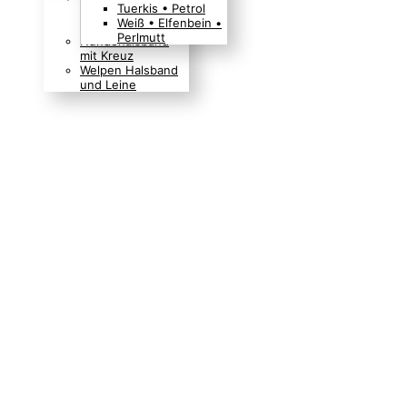
Tuerkis • Petrol
Boho Indianer
Weiß • Elfenbein •
Hippie Look
Perlmutt
Hundehalsband
mit Kreuz
Welpen Halsband
und Leine