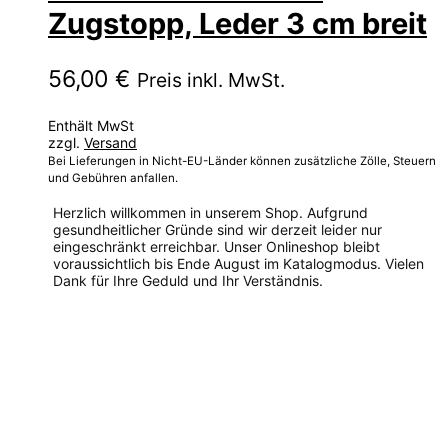
Zugstopp, Leder 3 cm breit
56,00
€
Preis inkl. MwSt.
Enthält MwSt
zzgl.
Versand
Bei Lieferungen in Nicht-EU-Länder können zusätzliche Zölle, Steuern
und Gebühren anfallen.
Herzlich willkommen in unserem Shop. Aufgrund
gesundheitlicher Gründe sind wir derzeit leider nur
eingeschränkt erreichbar. Unser Onlineshop bleibt
voraussichtlich bis Ende August im Katalogmodus. Vielen
Dank für Ihre Geduld und Ihr Verständnis.
Dieses
Produkt
weist
mehrere
Varianten
auf.
Die
Optionen