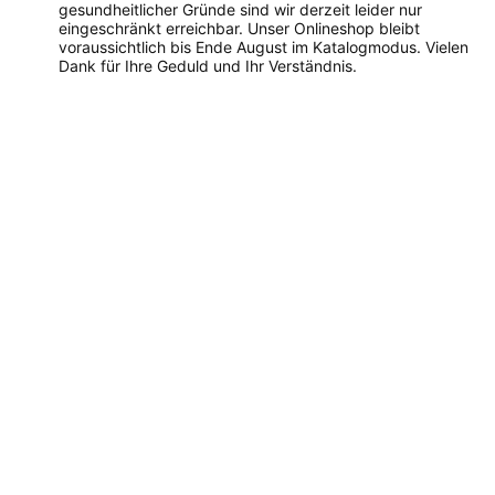
gesundheitlicher Gründe sind wir derzeit leider nur
eingeschränkt erreichbar. Unser Onlineshop bleibt
voraussichtlich bis Ende August im Katalogmodus. Vielen
Dank für Ihre Geduld und Ihr Verständnis.
Dieses
Produkt
weist
mehrere
Varianten
auf.
Die
Optionen
können
auf
der
Produktseite
gewählt
werden