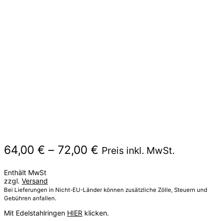
Preisspanne:
64,00
€
–
72,00
€
Preis inkl. MwSt.
64,00 €
Enthält MwSt
bis
zzgl.
Versand
72,00 €
Bei Lieferungen in Nicht-EU-Länder können zusätzliche Zölle, Steuern und
Gebühren anfallen.
Mit Edelstahlringen
HIER
klicken.