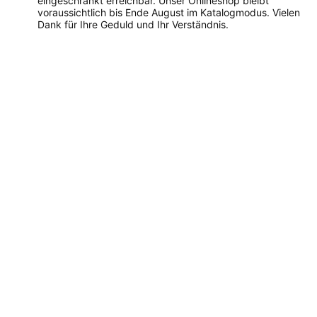
eingeschränkt erreichbar. Unser Onlineshop bleibt
voraussichtlich bis Ende August im Katalogmodus. Vielen
Dank für Ihre Geduld und Ihr Verständnis.
Dieses
Produkt
weist
mehrere
Varianten
auf.
Die
Optionen
können
auf
der
Produktseite
gewählt
werden