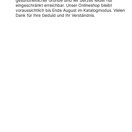
gesundheitlicher Gründe sind wir derzeit leider nur
eingeschränkt erreichbar. Unser Onlineshop bleibt
voraussichtlich bis Ende August im Katalogmodus. Vielen
Dank für Ihre Geduld und Ihr Verständnis.
Dieses
Produkt
weist
mehrere
Varianten
auf.
Die
Optionen
können
auf
der
Produktseite
gewählt
werden