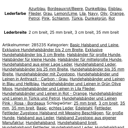
Azurblau
,
Bordeauxrot/Beere
,
Dunkelblau
,
Eisblau
,
Lederfarbe
Flieder
,
Grau
,
Lemon/Lime
,
Lila
,
Navy
,
Oliv
,
Orange
,
Petrol
,
Pink
,
Schlamm
,
Türkis
,
Dunkelgrün
,
Rot
Lederbreite
2 cm breit, 25 mm breit, 3 cm breit, 35 mm breit
Artikelnummer:
285235
Kategorien:
Basic Halsband und Leine
,
Exklusive Hundehalsbänder bis 2 cm Breite
,
Exklusive
Hundehalsbänder bis 3 cm Breite
,
Halsbänder für große Hunde
,
Halsbänder für kleine Hunde
,
Halsbänder für mittelgroße Hunde
,
Hundehalsband aus einer Lage Leder
,
Hundehalsband Leder
,
Hundehalsbänder bis 25 mm Breite
,
Hundehalsbänder bis 35 mm
Breite
,
Hundehalsbänder mit Zugstopp
,
Hundehalsbänder und
Leinen in Anthrazit - Carbon - Grau
,
Hundehalsbänder und Leinen
in Blau und Hellblau
,
Hundehalsbänder und Leinen in Grün Olive
Moos
,
Hundehalsbänder und Leinen in Lila Flieder
,
Hundehalsbänder und Leinen in Rot - Orange
,
Hundehalsbänder
und Leinen in Türkis und Petrol
,
Hundehalsbänder und Leinen
Pink - Rosa - Bordeaux
Schlagwörter:
25 mm breit
,
3 cm breit
,
35
mm
,
35 mm breit
,
Basic
,
echtes Leder
,
Edelstahl
,
Fettleder
,
Fettleder Zugstopp Halsband mit Messing Beschlägen
,
für große
Hunde
,
Halsband aus Leder
,
Halsband Zugstopp aus eigener
Manufaktur
,
Hundehalsband
,
Hundehalsband breit
,
Hundehalsband Fettleder
,
Hundehalsband Leder
,
Hundehalsband