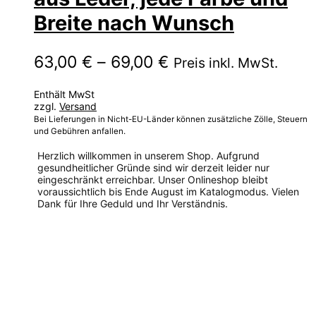
Breite nach Wunsch
Preisspanne:
63,00
€
–
69,00
€
Preis inkl. MwSt.
63,00 €
Enthält MwSt
bis
zzgl.
Versand
69,00 €
Bei Lieferungen in Nicht-EU-Länder können zusätzliche Zölle, Steuern
und Gebühren anfallen.
Herzlich willkommen in unserem Shop. Aufgrund
gesundheitlicher Gründe sind wir derzeit leider nur
eingeschränkt erreichbar. Unser Onlineshop bleibt
voraussichtlich bis Ende August im Katalogmodus. Vielen
Dank für Ihre Geduld und Ihr Verständnis.
Dieses
Produkt
weist
mehrere
Varianten
auf.
Die
Optionen