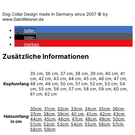
Dog Collar Design made in Germany since 2007 © by
www.GabiWeisner.de
teilen
teilen
merken
Zusätzliche Informationen
35 cm, 36 cm, 37 cm, 38 cm, 39 cm, 40 cm, 41
cm, 42 cm, 43 cm, 44 cm, 45 cm, 46 cm, 47 cm,
Kopfumfang
48 cm, 49 cm, 50 cm, 51 cm, 52 cm, 53 cm, 54
cm, 55 cm, 56 cm, 57 cm, 58 cm, 59 cm, 60 cm,
61 cm, 62 cm
30cm
,
31cm
,
32cm
,
33cm
,
34cm
,
35cm
,
36cm
,
37cm
,
38cm
,
39cm
,
40 cm
,
41cm
,
42cm
,
43cm
,
Halsumfang
44cm
,
45cm
,
46cm
,
47cm
,
48cm
,
49cm
,
50cm
,
in cm
51cm
,
52cm
,
53cm
,
54cm
,
55cm
,
56cm
,
57cm
,
58cm
,
59cm