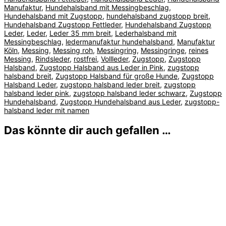
Manufaktur
,
Hundehalsband mit Messingbeschlag
,
Hundehalsband mit Zugstopp
,
hundehalsband zugstopp breit
,
Hundehalsband Zugstopp Fettleder
,
Hundehalsband Zugstopp
Leder
,
Leder
,
Leder 35 mm breit
,
Lederhalsband mit
Messingbeschlag
,
ledermanufaktur hundehalsband
,
Manufaktur
Köln
,
Messing
,
Messing roh
,
Messingring
,
Messingringe
,
reines
Messing
,
Rindsleder
,
rostfrei
,
Vollleder
,
Zugstopp
,
Zugstopp
Halsband
,
Zugstopp Halsband aus Leder in Pink
,
zugstopp
halsband breit
,
Zugstopp Halsband für große Hunde
,
Zugstopp
Halsband Leder
,
zugstopp halsband leder breit
,
zugstopp
halsband leder pink
,
zugstopp halsband leder schwarz
,
Zugstopp
Hundehalsband
,
Zugstopp Hundehalsband aus Leder
,
zugstopp-
halsband leder mit namen
Das könnte dir auch gefallen …