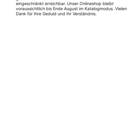
eingeschränkt erreichbar. Unser Onlineshop bleibt
voraussichtlich bis Ende August im Katalogmodus. Vielen
Dank für Ihre Geduld und Ihr Verständnis.
Dieses
Produkt
weist
mehrere
Varianten
auf.
Die
Optionen
können
auf
der
Produktseite
gewählt
werden