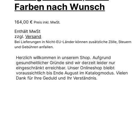
Farben nach Wunsch
164,00
€
Preis inkl. MwSt.
Enthält MwSt
zzgl.
Versand
Bei Lieferungen in Nicht-EU-Länder können zusätzliche Zölle, Steuern
und Gebühren anfallen.
Herzlich willkommen in unserem Shop. Aufgrund
gesundheitlicher Gründe sind wir derzeit leider nur
eingeschränkt erreichbar. Unser Onlineshop bleibt
voraussichtlich bis Ende August im Katalogmodus. Vielen
Dank für Ihre Geduld und Ihr Verständnis.
Dieses
Produkt
weist
mehrere
Varianten
auf.
Die
Optionen
können
auf