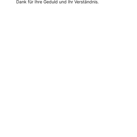
Dank für Ihre Geduld und Ihr Verständnis.
Dieses
Produkt
weist
mehrere
Varianten
auf.
Die
Optionen
können
auf
der
Produktseite
gewählt
werden