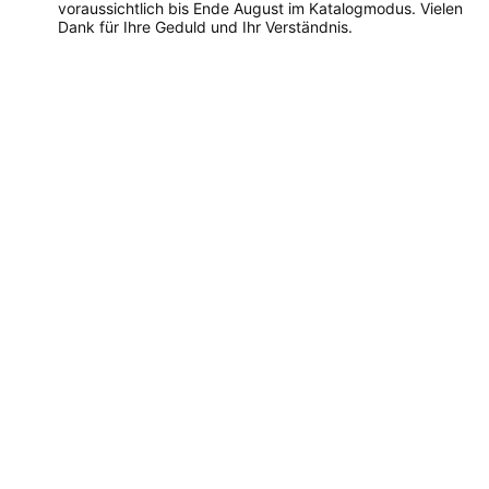
voraussichtlich bis Ende August im Katalogmodus. Vielen
Dank für Ihre Geduld und Ihr Verständnis.
Dieses
Produkt
weist
mehrere
Varianten
auf.
Die
Optionen
können
auf
der
Produktseite
gewählt
werden