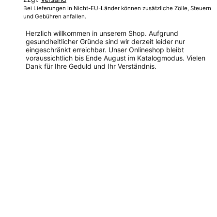
Bei Lieferungen in Nicht-EU-Länder können zusätzliche Zölle, Steuern
und Gebühren anfallen.
Herzlich willkommen in unserem Shop. Aufgrund
gesundheitlicher Gründe sind wir derzeit leider nur
eingeschränkt erreichbar. Unser Onlineshop bleibt
voraussichtlich bis Ende August im Katalogmodus. Vielen
Dank für Ihre Geduld und Ihr Verständnis.
Dieses
Produkt
weist
mehrere
Varianten
auf.
Die
Optionen
können
auf
der
Produktseite
gewählt
werden