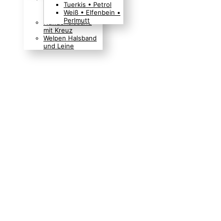
Tuerkis • Petrol
Boho Indianer
Weiß • Elfenbein •
Hippie Look
Perlmutt
Hundehalsband
mit Kreuz
Welpen Halsband
und Leine