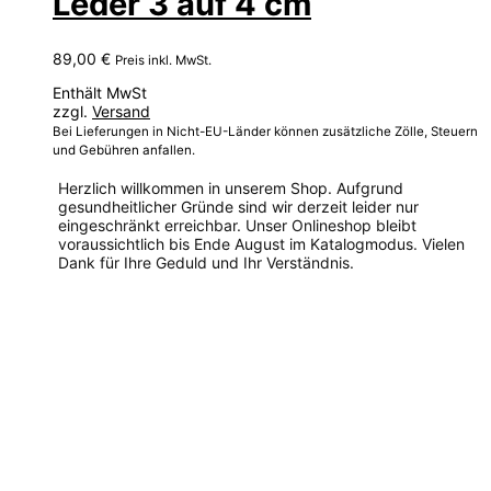
Leder 3 auf 4 cm
89,00
€
Preis inkl. MwSt.
Enthält MwSt
zzgl.
Versand
Bei Lieferungen in Nicht-EU-Länder können zusätzliche Zölle, Steuern
und Gebühren anfallen.
Herzlich willkommen in unserem Shop. Aufgrund
gesundheitlicher Gründe sind wir derzeit leider nur
eingeschränkt erreichbar. Unser Onlineshop bleibt
voraussichtlich bis Ende August im Katalogmodus. Vielen
Dank für Ihre Geduld und Ihr Verständnis.
Dieses
Produkt
weist
mehrere
Varianten
auf.
Die
Optionen
können
auf
der