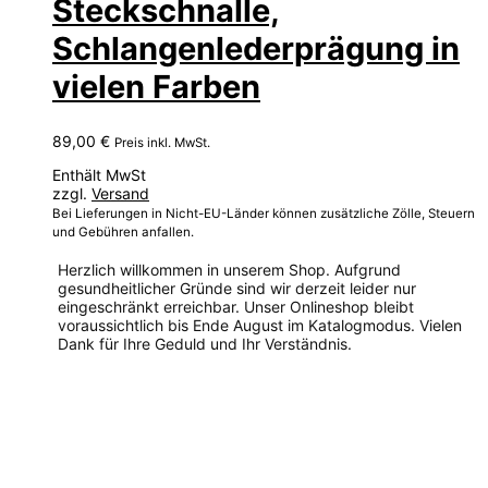
Steckschnalle,
Schlangenlederprägung in
vielen Farben
89,00
€
Preis inkl. MwSt.
Enthält MwSt
zzgl.
Versand
Bei Lieferungen in Nicht-EU-Länder können zusätzliche Zölle, Steuern
und Gebühren anfallen.
Herzlich willkommen in unserem Shop. Aufgrund
gesundheitlicher Gründe sind wir derzeit leider nur
eingeschränkt erreichbar. Unser Onlineshop bleibt
voraussichtlich bis Ende August im Katalogmodus. Vielen
Dank für Ihre Geduld und Ihr Verständnis.
Dieses
Produkt
weist
mehrere
Varianten
auf.