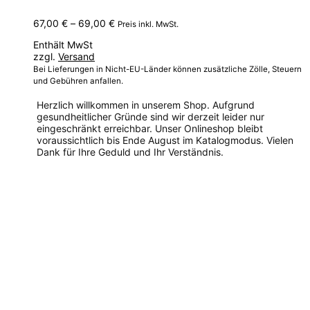
Preisspanne:
67,00
€
–
69,00
€
Preis inkl. MwSt.
67,00 €
Enthält MwSt
bis
zzgl.
Versand
69,00 €
Bei Lieferungen in Nicht-EU-Länder können zusätzliche Zölle, Steuern
und Gebühren anfallen.
Herzlich willkommen in unserem Shop. Aufgrund
gesundheitlicher Gründe sind wir derzeit leider nur
eingeschränkt erreichbar. Unser Onlineshop bleibt
voraussichtlich bis Ende August im Katalogmodus. Vielen
Dank für Ihre Geduld und Ihr Verständnis.
Dieses
Produkt
weist
mehrere
Varianten
auf.
Die
Optionen
können
auf
der
Produktseite