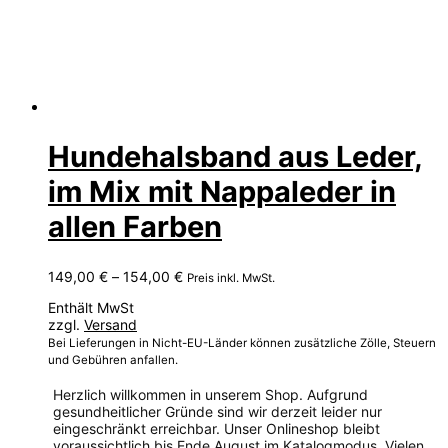
Hundehalsband aus Leder,
im Mix mit Nappaleder in
allen Farben
Preisspanne:
149,00
€
–
154,00
€
Preis inkl. MwSt.
149,00 €
Enthält MwSt
bis
zzgl.
Versand
154,00 €
Bei Lieferungen in Nicht-EU-Länder können zusätzliche Zölle, Steuern
und Gebühren anfallen.
Herzlich willkommen in unserem Shop. Aufgrund
gesundheitlicher Gründe sind wir derzeit leider nur
eingeschränkt erreichbar. Unser Onlineshop bleibt
voraussichtlich bis Ende August im Katalogmodus. Vielen