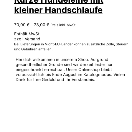
kleiner Handschlaufe
Preisspanne:
70,00
€
–
73,00
€
Preis inkl. MwSt.
70,00 €
Enthält MwSt
bis
zzgl.
Versand
73,00 €
Bei Lieferungen in Nicht-EU-Länder können zusätzliche Zölle, Steuern
und Gebühren anfallen.
Herzlich willkommen in unserem Shop. Aufgrund
gesundheitlicher Gründe sind wir derzeit leider nur
eingeschränkt erreichbar. Unser Onlineshop bleibt
voraussichtlich bis Ende August im Katalogmodus. Vielen
Dank für Ihre Geduld und Ihr Verständnis.
Dieses
Produkt
weist
mehrere
Varianten
auf.
Die
Optionen
können