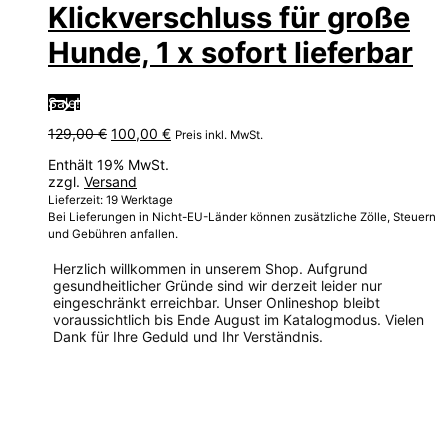
Klickverschluss für große
Hunde, 1 x sofort lieferbar
Sale!
Ursprünglicher
Aktueller
129,00
€
100,00
€
Preis inkl. MwSt.
Preis
Preis
Enthält 19% MwSt.
war:
ist:
zzgl.
Versand
129,00 €
100,00 €.
Lieferzeit: 19 Werktage
Bei Lieferungen in Nicht-EU-Länder können zusätzliche Zölle, Steuern
und Gebühren anfallen.
Herzlich willkommen in unserem Shop. Aufgrund
gesundheitlicher Gründe sind wir derzeit leider nur
eingeschränkt erreichbar. Unser Onlineshop bleibt
voraussichtlich bis Ende August im Katalogmodus. Vielen
Dank für Ihre Geduld und Ihr Verständnis.