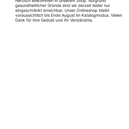
Herzlich willkommen in unserem Shop. Aufgrund
gesundheitlicher Gründe sind wir derzeit leider nur
eingeschränkt erreichbar. Unser Onlineshop bleibt
voraussichtlich bis Ende August im Katalogmodus. Vielen
Dank für Ihre Geduld und Ihr Verständnis.
Dieses
Produkt
weist
mehrere
Varianten
auf.
Die
Optionen
können
auf
der
Produktseite
gewählt
werden