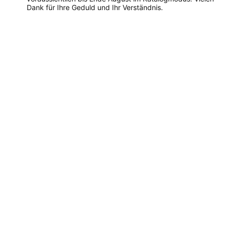
Dank für Ihre Geduld und Ihr Verständnis.
Dieses
Produkt
weist
mehrere
Varianten
auf.
Die
Optionen
können
auf
der
Produktseite
gewählt
werden