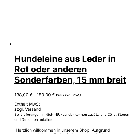
Hundeleine aus Leder in
Rot oder anderen
Sonderfarben, 15 mm breit
Preisspanne:
138,00
€
–
159,00
€
Preis inkl. MwSt.
138,00 €
Enthält MwSt
bis
zzgl.
Versand
159,00 €
Bei Lieferungen in Nicht-EU-Länder können zusätzliche Zölle, Steuern
und Gebühren anfallen.
Herzlich willkommen in unserem Shop. Aufgrund