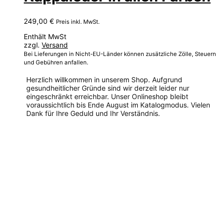
249,00
€
Preis inkl. MwSt.
Enthält MwSt
zzgl.
Versand
Bei Lieferungen in Nicht-EU-Länder können zusätzliche Zölle, Steuern
und Gebühren anfallen.
Herzlich willkommen in unserem Shop. Aufgrund
gesundheitlicher Gründe sind wir derzeit leider nur
eingeschränkt erreichbar. Unser Onlineshop bleibt
voraussichtlich bis Ende August im Katalogmodus. Vielen
Dank für Ihre Geduld und Ihr Verständnis.
Dieses
Produkt
weist
mehrere
Varianten
auf.
Die
Optionen
können
auf
der