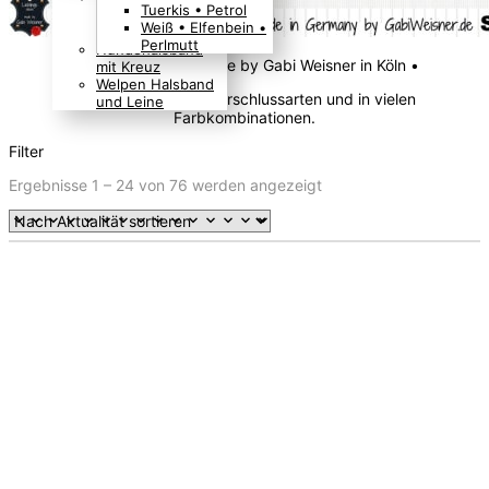
Tuerkis • Petrol
Boho Indianer
Weiß • Elfenbein •
Hippie Look
Perlmutt
Hundehalsband
• Original Design made by Gabi Weisner in Köln •
mit Kreuz
Welpen Halsband
Mit verschiedenen Verschlussarten und in vielen
und Leine
Farbkombinationen.
Filter
Nach
Ergebnisse 1 – 24 von 76 werden angezeigt
Aktualität
sortiert