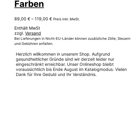
Farben
Preisspanne:
89,00
€
–
119,00
€
Preis inkl. MwSt.
89,00 €
Enthält MwSt
bis
zzgl.
Versand
119,00 €
Bei Lieferungen in Nicht-EU-Länder können zusätzliche Zölle, Steuern
und Gebühren anfallen.
Herzlich willkommen in unserem Shop. Aufgrund
gesundheitlicher Gründe sind wir derzeit leider nur
eingeschränkt erreichbar. Unser Onlineshop bleibt
voraussichtlich bis Ende August im Katalogmodus. Vielen
Dank für Ihre Geduld und Ihr Verständnis.
Dieses
Produkt
weist
mehrere
Varianten
auf.
Die
Optionen
können
auf