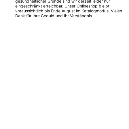
gesundheitlicher Gründe sind wir derzeit leider nur
eingeschränkt erreichbar. Unser Onlineshop bleibt
voraussichtlich bis Ende August im Katalogmodus. Vielen
Dank für Ihre Geduld und Ihr Verständnis.
Dieses
Produkt
weist
mehrere
Varianten
auf.
Die
Optionen
können
auf
der
Produktseite
gewählt
werden