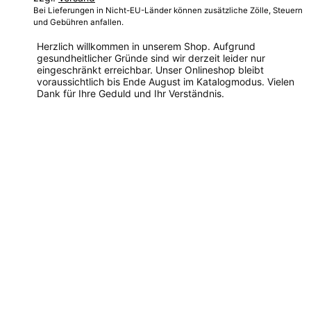
Bei Lieferungen in Nicht-EU-Länder können zusätzliche Zölle, Steuern
und Gebühren anfallen.
Herzlich willkommen in unserem Shop. Aufgrund
gesundheitlicher Gründe sind wir derzeit leider nur
eingeschränkt erreichbar. Unser Onlineshop bleibt
voraussichtlich bis Ende August im Katalogmodus. Vielen
Dank für Ihre Geduld und Ihr Verständnis.
Dieses
Produkt
weist
mehrere
Varianten
auf.
Die
Optionen
können
auf
der
Produktseite
gewählt
werden