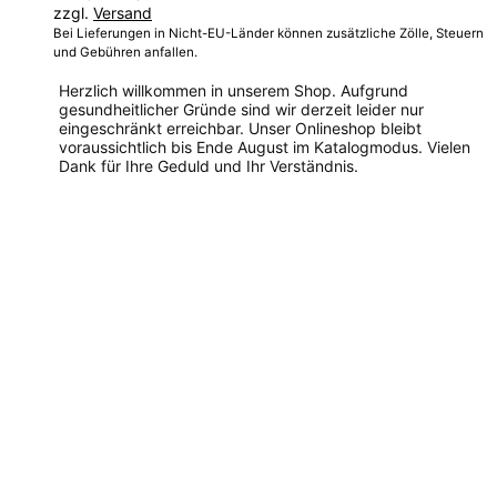
zzgl.
Versand
Bei Lieferungen in Nicht-EU-Länder können zusätzliche Zölle, Steuern
und Gebühren anfallen.
Herzlich willkommen in unserem Shop. Aufgrund
gesundheitlicher Gründe sind wir derzeit leider nur
eingeschränkt erreichbar. Unser Onlineshop bleibt
voraussichtlich bis Ende August im Katalogmodus. Vielen
Dank für Ihre Geduld und Ihr Verständnis.
Dieses
Produkt
weist
mehrere
Varianten
auf.
Die
Optionen
können
auf
der
Produktseite
gewählt
werden