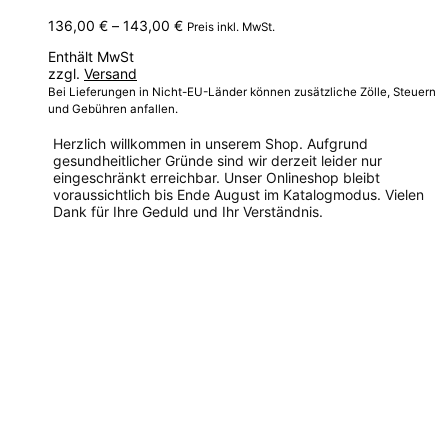
Preisspanne:
136,00
€
–
143,00
€
Preis inkl. MwSt.
136,00 €
Enthält MwSt
bis
zzgl.
Versand
143,00 €
Bei Lieferungen in Nicht-EU-Länder können zusätzliche Zölle, Steuern
und Gebühren anfallen.
Herzlich willkommen in unserem Shop. Aufgrund
gesundheitlicher Gründe sind wir derzeit leider nur
eingeschränkt erreichbar. Unser Onlineshop bleibt
voraussichtlich bis Ende August im Katalogmodus. Vielen
Dank für Ihre Geduld und Ihr Verständnis.
Dieses
Produkt
weist
mehrere
Varianten
auf.
Die
Optionen
können
auf
der
Produktseite