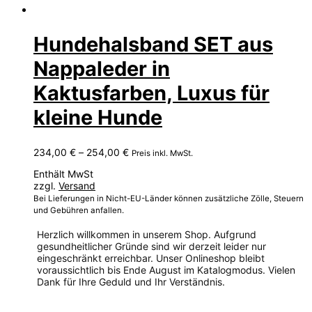
Hundehalsband SET aus
Nappaleder in
Kaktusfarben, Luxus für
kleine Hunde
Preisspanne:
234,00
€
–
254,00
€
Preis inkl. MwSt.
234,00 €
Enthält MwSt
bis
zzgl.
Versand
254,00 €
Bei Lieferungen in Nicht-EU-Länder können zusätzliche Zölle, Steuern
und Gebühren anfallen.
Herzlich willkommen in unserem Shop. Aufgrund
gesundheitlicher Gründe sind wir derzeit leider nur
eingeschränkt erreichbar. Unser Onlineshop bleibt
voraussichtlich bis Ende August im Katalogmodus. Vielen
Dank für Ihre Geduld und Ihr Verständnis.
Dieses