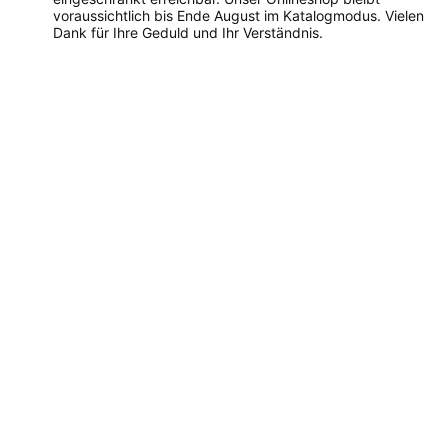
voraussichtlich bis Ende August im Katalogmodus. Vielen
Dank für Ihre Geduld und Ihr Verständnis.
Dieses
Produkt
weist
mehrere
Varianten
auf.
Die
Optionen
können
auf
der
Produktseite
gewählt
werden