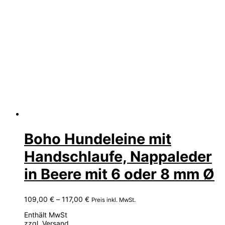
Boho Hundeleine mit
Handschlaufe, Nappaleder
in Beere mit 6 oder 8 mm Ø
Preisspanne:
109,00
€
–
117,00
€
Preis inkl. MwSt.
109,00 €
Enthält MwSt
bis
zzgl.
Versand
117,00 €