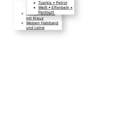
Tuerkis • Petrol
Boho Indianer
Weiß • Elfenbein •
Hippie Look
Perlmutt
Hundehalsband
mit Kreuz
Welpen Halsband
und Leine