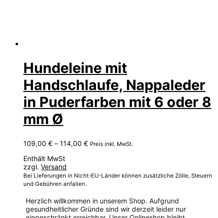
Hundeleine mit
Handschlaufe, Nappaleder
in Puderfarben mit 6 oder 8
mm Ø
Preisspanne:
109,00
€
–
114,00
€
Preis inkl. MwSt.
109,00 €
Enthält MwSt
bis
zzgl.
Versand
114,00 €
Bei Lieferungen in Nicht-EU-Länder können zusätzliche Zölle, Steuern
und Gebühren anfallen.
Herzlich willkommen in unserem Shop. Aufgrund
gesundheitlicher Gründe sind wir derzeit leider nur
eingeschränkt erreichbar. Unser Onlineshop bleibt