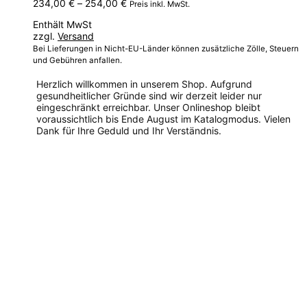
Preisspanne:
234,00
€
–
254,00
€
Preis inkl. MwSt.
234,00 €
Enthält MwSt
bis
zzgl.
Versand
254,00 €
Bei Lieferungen in Nicht-EU-Länder können zusätzliche Zölle, Steuern
und Gebühren anfallen.
Herzlich willkommen in unserem Shop. Aufgrund
gesundheitlicher Gründe sind wir derzeit leider nur
eingeschränkt erreichbar. Unser Onlineshop bleibt
voraussichtlich bis Ende August im Katalogmodus. Vielen
Dank für Ihre Geduld und Ihr Verständnis.
Dieses
Produkt
weist
mehrere
Varianten
auf.
Die
Optionen
können
auf
der
Produktseite
gewählt
werden