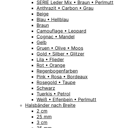
SERIE Leder Mix • Braun • Perlmutt
Anthrazit • Carbon • Grau
Beige
Blau • Hellblau
Braun
Camouflage • Leopard
Cognac • Mandel
Gelb
Gruen • Olive • Moos
Gold • Silber • Glitzer
Lila • Flieder
Rot • Orange
Regenbogenfarben
Pink • Rosa • Bordeaux
Rosegold • Taupe
Schwarz
Tuerkis • Petrol
Weiß • Elfenbein • Perlmutt
Halsbänder nach Breite
2 cm
25 mm
3 cm