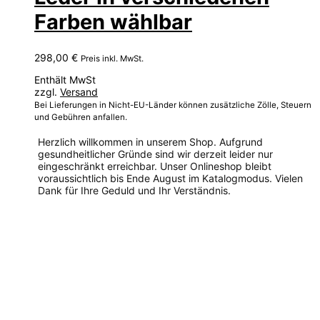
Farben wählbar
298,00
€
Preis inkl. MwSt.
Enthält MwSt
zzgl.
Versand
Bei Lieferungen in Nicht-EU-Länder können zusätzliche Zölle, Steuern
und Gebühren anfallen.
Herzlich willkommen in unserem Shop. Aufgrund
gesundheitlicher Gründe sind wir derzeit leider nur
eingeschränkt erreichbar. Unser Onlineshop bleibt
voraussichtlich bis Ende August im Katalogmodus. Vielen
Dank für Ihre Geduld und Ihr Verständnis.
Dieses
Produkt
weist
mehrere
Varianten
auf.
Die
Optionen
können