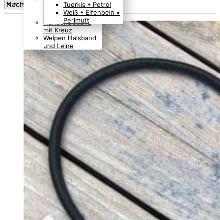
sortiert
Tuerkis • Petrol
Boho Indianer
Weiß • Elfenbein •
Hippie Look
Perlmutt
Hundehalsband
mit Kreuz
Welpen Halsband
und Leine