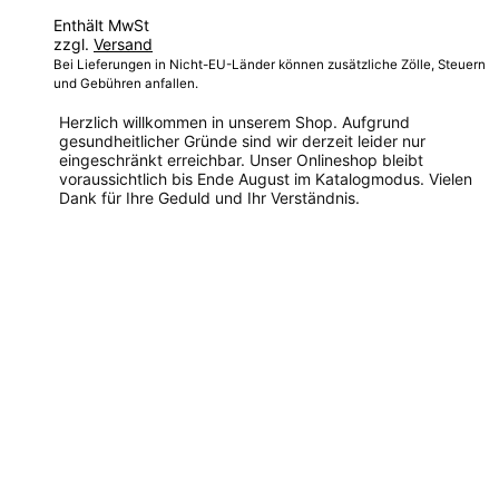
Enthält MwSt
zzgl.
Versand
Bei Lieferungen in Nicht-EU-Länder können zusätzliche Zölle, Steuern
und Gebühren anfallen.
Herzlich willkommen in unserem Shop. Aufgrund
gesundheitlicher Gründe sind wir derzeit leider nur
eingeschränkt erreichbar. Unser Onlineshop bleibt
voraussichtlich bis Ende August im Katalogmodus. Vielen
Dank für Ihre Geduld und Ihr Verständnis.
Dieses
Produkt
weist
mehrere
Varianten
auf.
Die
Optionen
können
auf
der
Produktseite
gewählt
werden