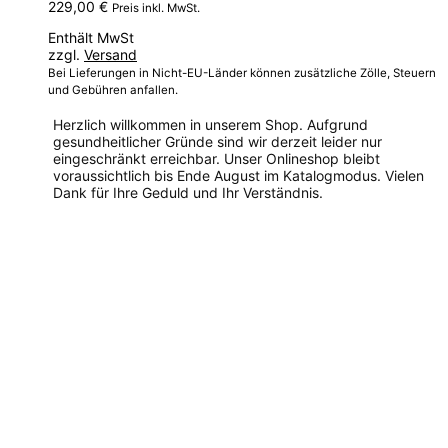
können
229,00
€
Preis inkl. MwSt.
auf
Enthält MwSt
der
zzgl.
Versand
Produktseite
gewählt
Bei Lieferungen in Nicht-EU-Länder können zusätzliche Zölle, Steuern
werden
und Gebühren anfallen.
Herzlich willkommen in unserem Shop. Aufgrund
gesundheitlicher Gründe sind wir derzeit leider nur
eingeschränkt erreichbar. Unser Onlineshop bleibt
voraussichtlich bis Ende August im Katalogmodus. Vielen
Dank für Ihre Geduld und Ihr Verständnis.
Dieses
Produkt
weist
mehrere
Varianten
auf.
Die
Optionen
können
auf
der
Produktseite
gewählt