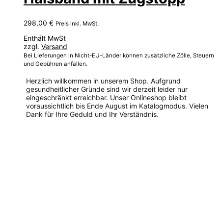
298,00
€
Preis inkl. MwSt.
Enthält MwSt
zzgl.
Versand
Bei Lieferungen in Nicht-EU-Länder können zusätzliche Zölle, Steuern
und Gebühren anfallen.
Herzlich willkommen in unserem Shop. Aufgrund
gesundheitlicher Gründe sind wir derzeit leider nur
eingeschränkt erreichbar. Unser Onlineshop bleibt
voraussichtlich bis Ende August im Katalogmodus. Vielen
Dank für Ihre Geduld und Ihr Verständnis.
Dieses
Produkt
weist
mehrere
Varianten
auf.
Die
Optionen
können
auf
der