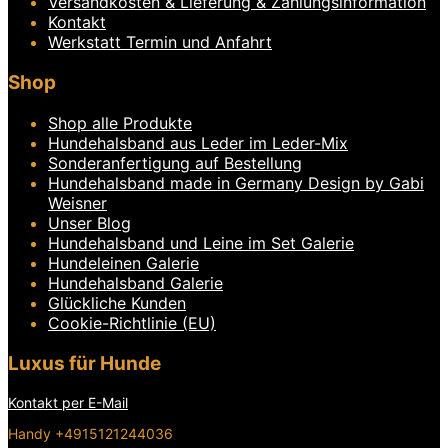
Versandkosten & Lieferung & Zahlungsinformation
auf
Kontakt
der
Produktseite
Werkstatt Termin und Anfahrt
gewählt
werden
Shop
Shop alle Produkte
Hundehalsband aus Leder im Leder-Mix
Sonderanfertigung auf Bestellung
Hundehalsband made in Germany Design by Gabi
Weisner
Unser Blog
Hundehalsband und Leine im Set Galerie
Hundeleinen Galerie
Hundehalsband Galerie
Glückliche Kunden
Cookie-Richtlinie (EU)
Luxus für Hunde
Kontakt per E-Mail
Handy +4915121244036