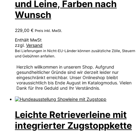
und Leine, Farben nach
Wunsch
229,00
€
Preis inkl. MwSt.
Enthält MwSt
zzgl.
Versand
Bei Lieferungen in Nicht-EU-Länder können zusätzliche Zölle, Steuern
und Gebühren anfallen.
Herzlich willkommen in unserem Shop. Aufgrund
gesundheitlicher Gründe sind wir derzeit leider nur
eingeschränkt erreichbar. Unser Onlineshop bleibt
voraussichtlich bis Ende August im Katalogmodus. Vielen
Dank für Ihre Geduld und Ihr Verständnis.
Dieses
Produkt
weist
Leichte Retrieverleine mit
mehrere
Varianten
integrierter Zugstoppkette
auf.
Die
Optionen