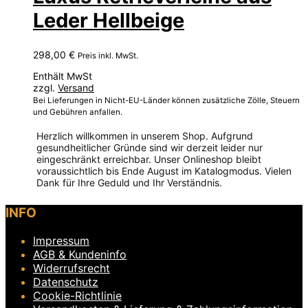
Leder Hellbeige
298,00
€
Preis inkl. MwSt.
Enthält MwSt
zzgl.
Versand
Bei Lieferungen in Nicht-EU-Länder können zusätzliche Zölle, Steuern
und Gebühren anfallen.
Herzlich willkommen in unserem Shop. Aufgrund
gesundheitlicher Gründe sind wir derzeit leider nur
eingeschränkt erreichbar. Unser Onlineshop bleibt
voraussichtlich bis Ende August im Katalogmodus. Vielen
Dank für Ihre Geduld und Ihr Verständnis.
Dieses
INFO
Produkt
weist
Impressum
mehrere
Varianten
AGB & Kundeninfo
auf.
Widerrufsrecht
Die
Datenschutz
Optionen
Cookie-Richtlinie
können