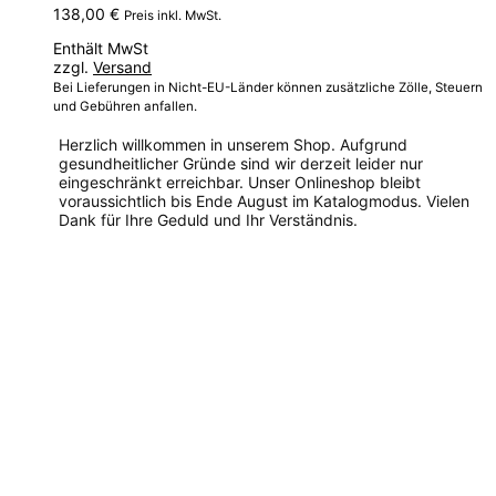
138,00
€
Preis inkl. MwSt.
Enthält MwSt
zzgl.
Versand
Bei Lieferungen in Nicht-EU-Länder können zusätzliche Zölle, Steuern
und Gebühren anfallen.
Herzlich willkommen in unserem Shop. Aufgrund
gesundheitlicher Gründe sind wir derzeit leider nur
eingeschränkt erreichbar. Unser Onlineshop bleibt
voraussichtlich bis Ende August im Katalogmodus. Vielen
Dank für Ihre Geduld und Ihr Verständnis.
Dieses
Produkt
weist
mehrere
Varianten
auf.
Die
Optionen
können
auf
der
Produktseite
gewählt