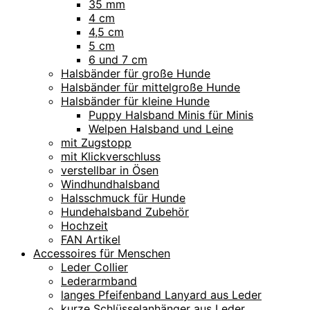
35 mm
4 cm
4,5 cm
5 cm
6 und 7 cm
Halsbänder für große Hunde
Halsbänder für mittelgroße Hunde
Halsbänder für kleine Hunde
Puppy Halsband Minis für Minis
Welpen Halsband und Leine
mit Zugstopp
mit Klickverschluss
verstellbar in Ösen
Windhundhalsband
Halsschmuck für Hunde
Hundehalsband Zubehör
Hochzeit
FAN Artikel
Accessoires für Menschen
Leder Collier
Lederarmband
langes Pfeifenband Lanyard aus Leder
kurze Schlüsselanhänger aus Leder