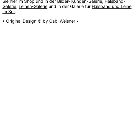
Sie hier im
Shop
und in der Bilder-
Kunden-Galerie
,
Halsband-
Galerie
,
Leinen-Galerie
und in der Galerie für
Halsband und Leine
im Set
.
• Original Design © by Gabi Weisner •