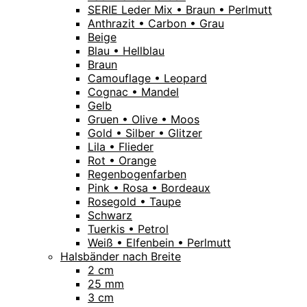
SERIE Leder Mix • Braun • Perlmutt
Anthrazit • Carbon • Grau
Beige
Blau • Hellblau
Braun
Camouflage • Leopard
Cognac • Mandel
Gelb
Gruen • Olive • Moos
Gold • Silber • Glitzer
Lila • Flieder
Rot • Orange
Regenbogenfarben
Pink • Rosa • Bordeaux
Rosegold • Taupe
Schwarz
Tuerkis • Petrol
Weiß • Elfenbein • Perlmutt
Halsbänder nach Breite
2 cm
25 mm
3 cm