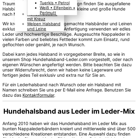
Tuerkis • Petrol
Traumfabrik für Hundehalsband-Design finden Sie ausgefallene
Boho Indianer
Weiß • Elfenbein •
Halsbänder und exklusive Leinen für kleine und große Hunde
Hippie Look
Perlmutt
Hundehalsband
nach Maß und Wunsch.
mit Kreuz
Wir kreieren und fertigen handgemachte Halsbänder und Leinen
Welpen Halsband
und Leine
exklusiv nach Maß an. Für die Anfertigung verwenden wir edles
Leder und hochwertige Beschläge. Ausgesuchte Nappaleder in
vielen Farben und beliebtes Fettleder kommt zum Einsatz, rund
geflochten oder genäht, je nach Wunsch.
Dabei kann jedes Halsband in vorgegebener Breite, so wie in
unserem Shop Hundehalsband-Leder.com vorgestellt, oder nach
eigenen Wünschen angefertigt werden. Bitte beachten Sie dazu
unser Widerrufsrecht, denn wir haben keine Lagerware und
fertigen jedes Teil exklusiv und extra nur für Sie an.
Für ein Lederhalsband nach Wunsch oder ein Halsband mit
Namen schreiben Sie uns per E-Mail eine Anfrage. Benutzen Sie
dazu das
Kontaktformular
.
Hundehalsband aus Leder im Leder-Mix
Anfang 2010 haben wir das Hundehalsband im Leder Mix aus
bunten Nappalederbändern kreiert und mittlerweile sind über 500
verschiedene Kreationen entstanden. Eine Auswahl dazu finden