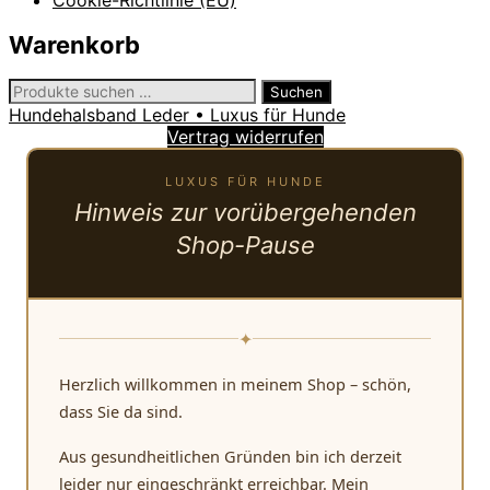
Warenkorb
Suchen
Suchen
nach:
Hundehalsband Leder • Luxus für Hunde
Vertrag widerrufen
LUXUS FÜR HUNDE
Hinweis zur vorübergehenden
Shop-Pause
✦
Herzlich willkommen in meinem Shop – schön,
dass Sie da sind.
Aus gesundheitlichen Gründen bin ich derzeit
leider nur eingeschränkt erreichbar. Mein