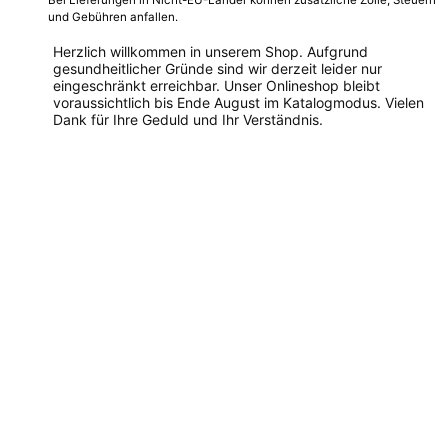
Bei Lieferungen in Nicht-EU-Länder können zusätzliche Zölle, Steuern
und Gebühren anfallen.
Herzlich willkommen in unserem Shop. Aufgrund
gesundheitlicher Gründe sind wir derzeit leider nur
eingeschränkt erreichbar. Unser Onlineshop bleibt
voraussichtlich bis Ende August im Katalogmodus. Vielen
Dank für Ihre Geduld und Ihr Verständnis.
Dieses
Produkt
weist
mehrere
Varianten
auf.
Die
Optionen
können
auf
der
Produktseite
gewählt
werden