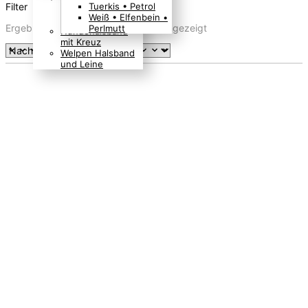
Filter
Tuerkis • Petrol
Boho Indianer
Weiß • Elfenbein •
Hippie Look
Nach
Ergebnisse 1 – 24 von 127 werden angezeigt
Perlmutt
Hundehalsband
Aktualität
mit Kreuz
sortiert
Welpen Halsband
und Leine