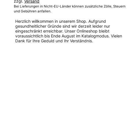
zzgl.
Versand
Bei Lieferungen in Nicht-EU-Länder können zusätzliche Zölle, Steuern
und Gebühren anfallen.
Herzlich willkommen in unserem Shop. Aufgrund
gesundheitlicher Gründe sind wir derzeit leider nur
eingeschränkt erreichbar. Unser Onlineshop bleibt
voraussichtlich bis Ende August im Katalogmodus. Vielen
Dank für Ihre Geduld und Ihr Verständnis.
Dieses
Produkt
weist
mehrere
Varianten
auf.
Die
Optionen
können
auf
der
Produktseite
gewählt
werden