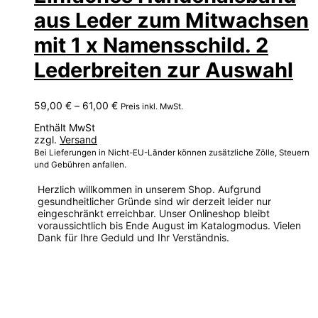
aus Leder zum Mitwachsen
mit 1 x Namensschild. 2
Lederbreiten zur Auswahl
Preisspanne:
59,00
€
–
61,00
€
Preis inkl. MwSt.
59,00 €
Enthält MwSt
bis
zzgl.
Versand
61,00 €
Bei Lieferungen in Nicht-EU-Länder können zusätzliche Zölle, Steuern
und Gebühren anfallen.
Herzlich willkommen in unserem Shop. Aufgrund
gesundheitlicher Gründe sind wir derzeit leider nur
eingeschränkt erreichbar. Unser Onlineshop bleibt
voraussichtlich bis Ende August im Katalogmodus. Vielen
Dank für Ihre Geduld und Ihr Verständnis.
Dieses
Produkt
weist
mehrere
Varianten