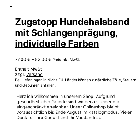
Zugstopp Hundehalsband
mit Schlangenprägung,
individuelle Farben
Preisspanne:
77,00
€
–
82,00
€
Preis inkl. MwSt.
77,00 €
Enthält MwSt
bis
zzgl.
Versand
82,00 €
Bei Lieferungen in Nicht-EU-Länder können zusätzliche Zölle, Steuern
und Gebühren anfallen.
Herzlich willkommen in unserem Shop. Aufgrund
gesundheitlicher Gründe sind wir derzeit leider nur
eingeschränkt erreichbar. Unser Onlineshop bleibt
voraussichtlich bis Ende August im Katalogmodus. Vielen
Dank für Ihre Geduld und Ihr Verständnis.
Dieses
Produkt
weist