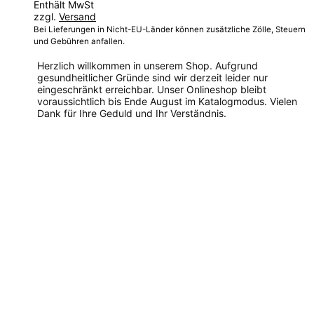
Enthält MwSt
zzgl.
Versand
Bei Lieferungen in Nicht-EU-Länder können zusätzliche Zölle, Steuern
und Gebühren anfallen.
Herzlich willkommen in unserem Shop. Aufgrund
gesundheitlicher Gründe sind wir derzeit leider nur
eingeschränkt erreichbar. Unser Onlineshop bleibt
voraussichtlich bis Ende August im Katalogmodus. Vielen
Dank für Ihre Geduld und Ihr Verständnis.
Dieses
Produkt
weist
mehrere
Varianten
auf.
Die
Optionen
können
auf
der
Produktseite
gewählt
werden