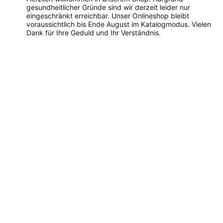
gesundheitlicher Gründe sind wir derzeit leider nur
eingeschränkt erreichbar. Unser Onlineshop bleibt
voraussichtlich bis Ende August im Katalogmodus. Vielen
Dank für Ihre Geduld und Ihr Verständnis.
Dieses
Produkt
weist
mehrere
Varianten
auf.
Die
Optionen
können
auf
der
Produktseite
gewählt
werden