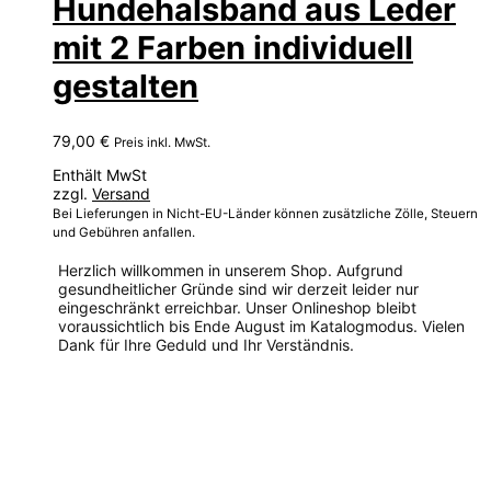
Hundehalsband aus Leder
mit 2 Farben individuell
gestalten
79,00
€
Preis inkl. MwSt.
Enthält MwSt
zzgl.
Versand
Bei Lieferungen in Nicht-EU-Länder können zusätzliche Zölle, Steuern
und Gebühren anfallen.
Herzlich willkommen in unserem Shop. Aufgrund
gesundheitlicher Gründe sind wir derzeit leider nur
eingeschränkt erreichbar. Unser Onlineshop bleibt
voraussichtlich bis Ende August im Katalogmodus. Vielen
Dank für Ihre Geduld und Ihr Verständnis.
Dieses
Produkt
weist
mehrere
Varianten
auf.