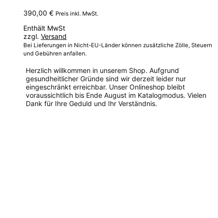
390,00
€
Preis inkl. MwSt.
Enthält MwSt
zzgl.
Versand
Bei Lieferungen in Nicht-EU-Länder können zusätzliche Zölle, Steuern
und Gebühren anfallen.
Herzlich willkommen in unserem Shop. Aufgrund
gesundheitlicher Gründe sind wir derzeit leider nur
eingeschränkt erreichbar. Unser Onlineshop bleibt
voraussichtlich bis Ende August im Katalogmodus. Vielen
Dank für Ihre Geduld und Ihr Verständnis.
Dieses
Produkt
weist
mehrere
Varianten
auf.
Die
Optionen
können
auf
der
Produktseite