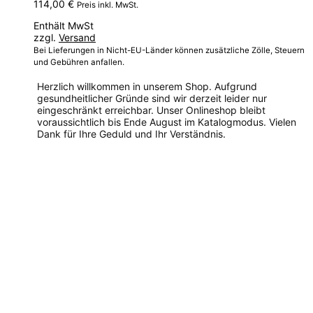
114,00
€
Preis inkl. MwSt.
Enthält MwSt
zzgl.
Versand
Bei Lieferungen in Nicht-EU-Länder können zusätzliche Zölle, Steuern
und Gebühren anfallen.
Herzlich willkommen in unserem Shop. Aufgrund
gesundheitlicher Gründe sind wir derzeit leider nur
eingeschränkt erreichbar. Unser Onlineshop bleibt
voraussichtlich bis Ende August im Katalogmodus. Vielen
Dank für Ihre Geduld und Ihr Verständnis.
Dieses
Produkt
weist
mehrere
Varianten
auf.
Die
Optionen
können
auf
der
Produktseite
gewählt
werden