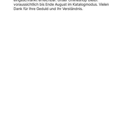
voraussichtlich bis Ende August im Katalogmodus. Vielen
Dank für Ihre Geduld und Ihr Verständnis.
Dieses
Produkt
weist
mehrere
Varianten
auf.
Die
Optionen
können
auf
der
Produktseite
gewählt
werden