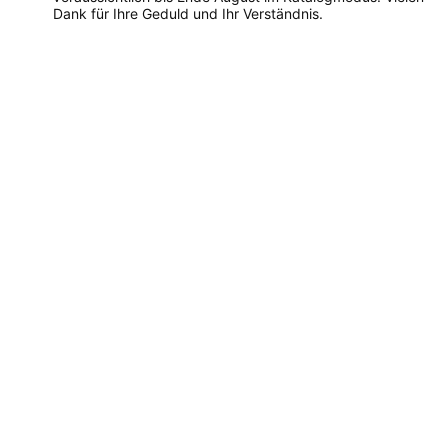
Dank für Ihre Geduld und Ihr Verständnis.
Dieses
Produkt
weist
mehrere
Varianten
auf.
Die
Optionen
können
auf
der
Produktseite
gewählt
werden