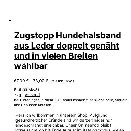
Zugstopp Hundehalsband
aus Leder doppelt genäht
und in vielen Breiten
wählbar
Preisspanne:
67,00
€
–
73,00
€
Preis inkl. MwSt.
67,00 €
Enthält MwSt
bis
zzgl.
Versand
73,00 €
Bei Lieferungen in Nicht-EU-Länder können zusätzliche Zölle, Steuern
und Gebühren anfallen.
Herzlich willkommen in unserem Shop. Aufgrund
gesundheitlicher Gründe sind wir derzeit leider nur
eingeschränkt erreichbar. Unser Onlineshop bleibt
voraussichtlich bis Ende August im Katalogmodus. Vielen