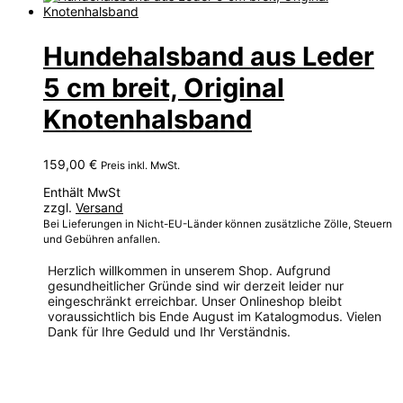
Produkt
weist
mehrere
Hundehalsband aus Leder
Varianten
auf.
5 cm breit, Original
Die
Optionen
Knotenhalsband
können
auf
der
Produktseite
159,00
€
Preis inkl. MwSt.
gewählt
Enthält MwSt
werden
zzgl.
Versand
Bei Lieferungen in Nicht-EU-Länder können zusätzliche Zölle, Steuern
und Gebühren anfallen.
Herzlich willkommen in unserem Shop. Aufgrund
gesundheitlicher Gründe sind wir derzeit leider nur
eingeschränkt erreichbar. Unser Onlineshop bleibt
voraussichtlich bis Ende August im Katalogmodus. Vielen
Dank für Ihre Geduld und Ihr Verständnis.
Dieses
Produkt
weist