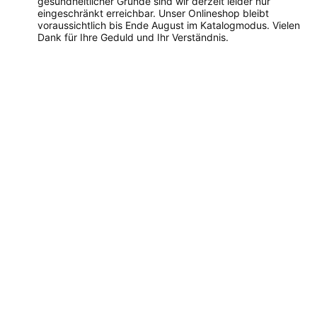
gesundheitlicher Gründe sind wir derzeit leider nur
eingeschränkt erreichbar. Unser Onlineshop bleibt
voraussichtlich bis Ende August im Katalogmodus. Vielen
Dank für Ihre Geduld und Ihr Verständnis.
Dieses
Produkt
weist
mehrere
Varianten
auf.
Die
Optionen
können
auf
der
Produktseite
gewählt
werden