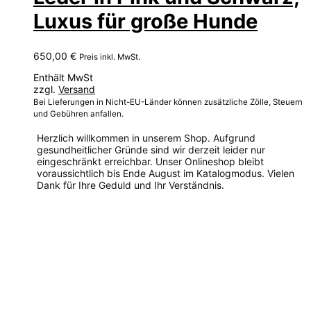
Luxus für große Hunde
650,00
€
Preis inkl. MwSt.
Enthält MwSt
zzgl.
Versand
Bei Lieferungen in Nicht-EU-Länder können zusätzliche Zölle, Steuern
und Gebühren anfallen.
Herzlich willkommen in unserem Shop. Aufgrund
gesundheitlicher Gründe sind wir derzeit leider nur
eingeschränkt erreichbar. Unser Onlineshop bleibt
voraussichtlich bis Ende August im Katalogmodus. Vielen
Dank für Ihre Geduld und Ihr Verständnis.
Dieses
Produkt
weist
mehrere
Varianten
auf.
Die
Optionen
können