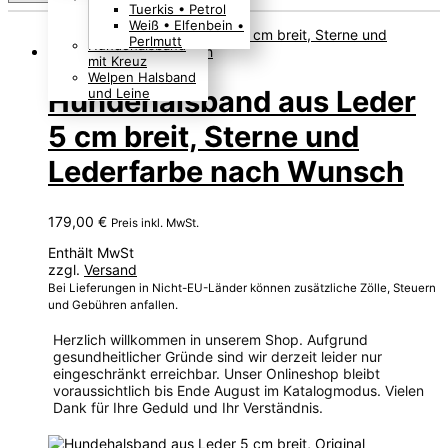
Tuerkis • Petrol
Boho Indianer
Weiß • Elfenbein •
Hippie Look
Perlmutt
Hundehalsband
mit Kreuz
Welpen Halsband
Hundehalsband aus Leder
und Leine
5 cm breit, Sterne und
Lederfarbe nach Wunsch
179,00
€
Preis inkl. MwSt.
Enthält MwSt
zzgl.
Versand
Bei Lieferungen in Nicht-EU-Länder können zusätzliche Zölle, Steuern
und Gebühren anfallen.
Herzlich willkommen in unserem Shop. Aufgrund
gesundheitlicher Gründe sind wir derzeit leider nur
eingeschränkt erreichbar. Unser Onlineshop bleibt
voraussichtlich bis Ende August im Katalogmodus. Vielen
Dank für Ihre Geduld und Ihr Verständnis.
Dieses