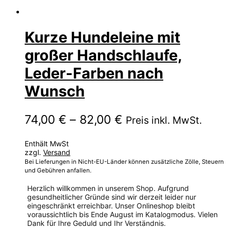
Kurze Hundeleine mit
großer Handschlaufe,
Leder-Farben nach
Wunsch
Preisspanne:
74,00
€
–
82,00
€
Preis inkl. MwSt.
74,00 €
Enthält MwSt
bis
zzgl.
Versand
82,00 €
Bei Lieferungen in Nicht-EU-Länder können zusätzliche Zölle, Steuern
und Gebühren anfallen.
Herzlich willkommen in unserem Shop. Aufgrund
gesundheitlicher Gründe sind wir derzeit leider nur
eingeschränkt erreichbar. Unser Onlineshop bleibt
voraussichtlich bis Ende August im Katalogmodus. Vielen
Dank für Ihre Geduld und Ihr Verständnis.