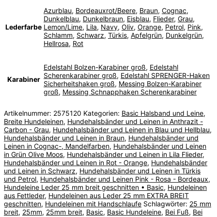
Azurblau
,
Bordeauxrot/Beere
,
Braun
,
Cognac
,
Dunkelblau
,
Dunkelbraun
,
Eisblau
,
Flieder
,
Grau
,
Lederfarbe
Lemon/Lime
,
Lila
,
Navy
,
Oliv
,
Orange
,
Petrol
,
Pink
,
Schlamm
,
Schwarz
,
Türkis
,
Apfelgrün
,
Dunkelgrün
,
Hellrosa
,
Rot
Edelstahl Bolzen-Karabiner groß
,
Edelstahl
Scherenkarabiner groß
,
Edelstahl SPRENGER-Haken
Karabiner
Sicherheitshaken groß
,
Messing Bolzen-Karabiner
groß
,
Messing Schnapphaken Scherenkarabiner
Artikelnummer:
2575120
Kategorien:
Basic Halsband und Leine
,
Breite Hundeleinen
,
Hundehalsbänder und Leinen in Anthrazit -
Carbon - Grau
,
Hundehalsbänder und Leinen in Blau und Hellblau
,
Hundehalsbänder und Leinen in Braun
,
Hundehalsbänder und
Leinen in Cognac-, Mandelfarben
,
Hundehalsbänder und Leinen
in Grün Olive Moos
,
Hundehalsbänder und Leinen in Lila Flieder
,
Hundehalsbänder und Leinen in Rot - Orange
,
Hundehalsbänder
und Leinen in Schwarz
,
Hundehalsbänder und Leinen in Türkis
und Petrol
,
Hundehalsbänder und Leinen Pink - Rosa - Bordeaux
,
Hundeleine Leder 25 mm breit geschnitten • Basic
,
Hundeleinen
aus Fettleder
,
Hundeleinen aus Leder 25 mm EXTRA BREIT
geschnitten
,
Hundeleinen mit Handschlaufe
Schlagwörter:
25 mm
breit
,
25mm
,
25mm breit
,
Basic
,
Basic Hundeleine
,
Bei Fuß
,
Bei