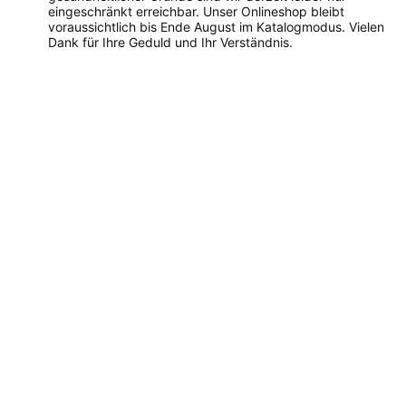
eingeschränkt erreichbar. Unser Onlineshop bleibt
voraussichtlich bis Ende August im Katalogmodus. Vielen
Dank für Ihre Geduld und Ihr Verständnis.
Dieses
Produkt
weist
mehrere
Varianten
auf.
Die
Optionen
können
auf
der
Produktseite
gewählt
werden