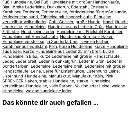
Fuß Hundeleine
,
Bei Fuß Hundeleine mit großer Handschlaufe
,
Blau
,
breite Lederleine
,
Dunkelgrün
,
Edelstahl
,
Edelstahl-
Karabiner
,
Fettleder
,
Fettlederleine
,
fettlederleine für große hunde
,
fettlederleine hund
,
Führleine mit Handschlaufe
,
Führleine
verstellbar Vollrindleder
,
Gabi Weisner
,
große Hunde
,
Hund
,
Hunde
Lederleine
,
Hundeleine
,
Hundeleine aus Leder in Grün
,
Hundeleine
Fettleder
,
Hundeleine Leder
,
Hundeleine mit Edelstahl Karabiner
,
Hundeleine mit Handschlaufe
,
Hundeleine Sprenger Haken
,
Hundeleine verstellbar
,
in Sonderfarben
,
in vielen Farben
,
Karabiner aus Edelstahl
,
Köln
,
kurze Hundeleine
,
kurze Hundeleine
aus Leder
,
Kurze Hundeleine aus Leder 25 mm breit
,
kurze
Hundeleine in Blau
,
Kurze Lederleine mit großer Handschlaufe
,
Leder
,
Leder breit
,
Leder in dunkelgrün
,
Leder in Grün
,
Leder in
Sonderfarben
,
Lederleine
,
Lederleine breit
,
Lederleine mit großer
Handschlaufe
,
Leine
,
Leine für Listenhunde
,
Listenhund Leine
,
Listenhund-Hundeleine
,
Manufaktur
,
Manufaktur Köln
,
Pink
,
SPRENGER Haken
,
stabile Hundeleine
,
starke Hundeleine
,
verstellbare Hundeleine
,
viele Farben
,
Vollrindleder Leine
,
weiche
Hundeleine
,
weiche hundeleine leder
Das könnte dir auch gefallen …