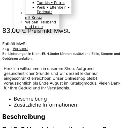
Tuerkis • Petrol
Boho Indianer
Weiß • Elfenbein •
Hippie Look
Perlmutt
Hundehalsband
mit Kreuz
Welpen Halsband
und Leine
83,00
€
Preis inkl. MwSt.
Enthält MwSt
zzgl.
Versand
Bei Lieferungen in Nicht-EU-Länder können zusätzliche Zölle, Steuern und
Gebühren anfallen.
Herzlich willkommen in unserem Shop. Aufgrund
gesundheitlicher Gründe sind wir derzeit leider nur
eingeschränkt erreichbar. Unser Onlineshop bleibt
voraussichtlich bis Ende August im Katalogmodus. Vielen Dank
für Ihre Geduld und Ihr Verständnis.
Beschreibung
Zusätzliche Informationen
Beschreibung