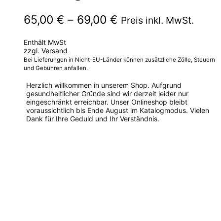
Preisspanne:
65,00
€
–
69,00
€
Preis inkl. MwSt.
65,00 €
Enthält MwSt
bis
zzgl.
Versand
69,00 €
Bei Lieferungen in Nicht-EU-Länder können zusätzliche Zölle, Steuern
und Gebühren anfallen.
Herzlich willkommen in unserem Shop. Aufgrund
gesundheitlicher Gründe sind wir derzeit leider nur
eingeschränkt erreichbar. Unser Onlineshop bleibt
voraussichtlich bis Ende August im Katalogmodus. Vielen
Dank für Ihre Geduld und Ihr Verständnis.
Dieses
Produkt
weist
mehrere
Varianten
auf.
Die
Optionen
können
auf
der