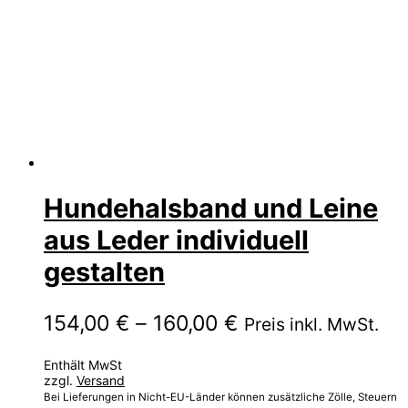
Hundehalsband und Leine
aus Leder individuell
gestalten
Preisspanne:
154,00
€
–
160,00
€
Preis inkl. MwSt.
154,00 €
Enthält MwSt
bis
zzgl.
Versand
160,00 €
Bei Lieferungen in Nicht-EU-Länder können zusätzliche Zölle, Steuern