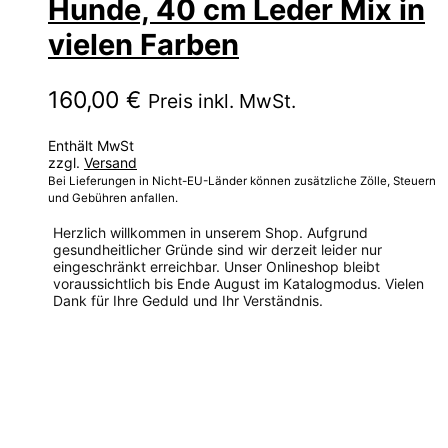
Hunde, 40 cm Leder Mix in
vielen Farben
160,00
€
Preis inkl. MwSt.
Enthält MwSt
zzgl.
Versand
Bei Lieferungen in Nicht-EU-Länder können zusätzliche Zölle, Steuern
und Gebühren anfallen.
Herzlich willkommen in unserem Shop. Aufgrund
gesundheitlicher Gründe sind wir derzeit leider nur
eingeschränkt erreichbar. Unser Onlineshop bleibt
voraussichtlich bis Ende August im Katalogmodus. Vielen
Dank für Ihre Geduld und Ihr Verständnis.
Dieses
Produkt
weist
mehrere
Varianten
auf.
Die