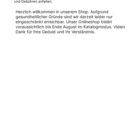
und Gebühren anfallen.
Herzlich willkommen in unserem Shop. Aufgrund
gesundheitlicher Gründe sind wir derzeit leider nur
eingeschränkt erreichbar. Unser Onlineshop bleibt
voraussichtlich bis Ende August im Katalogmodus. Vielen
Dank für Ihre Geduld und Ihr Verständnis.
Dieses
Produkt
weist
mehrere
Varianten
auf.
Die
Optionen
können
auf
der
Produktseite
gewählt
werden