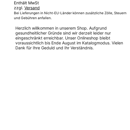
Enthält MwSt
zzgl.
Versand
Bei Lieferungen in Nicht-EU-Länder können zusätzliche Zölle, Steuern
und Gebühren anfallen.
Herzlich willkommen in unserem Shop. Aufgrund
gesundheitlicher Gründe sind wir derzeit leider nur
eingeschränkt erreichbar. Unser Onlineshop bleibt
voraussichtlich bis Ende August im Katalogmodus. Vielen
Dank für Ihre Geduld und Ihr Verständnis.
Dieses
Produkt
weist
mehrere
Varianten
auf.
Die
Optionen
können
auf
der
Produktseite
gewählt
werden