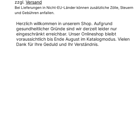
zzgl.
Versand
Bei Lieferungen in Nicht-EU-Länder können zusätzliche Zölle, Steuern
und Gebühren anfallen.
Herzlich willkommen in unserem Shop. Aufgrund
gesundheitlicher Gründe sind wir derzeit leider nur
eingeschränkt erreichbar. Unser Onlineshop bleibt
voraussichtlich bis Ende August im Katalogmodus. Vielen
Dank für Ihre Geduld und Ihr Verständnis.
Dieses
Produkt
weist
mehrere
Varianten
auf.
Die
Optionen
können
auf
der
Produktseite
gewählt
werden