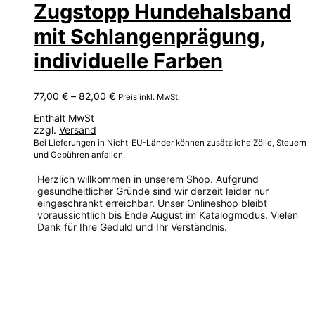
Zugstopp Hundehalsband
mit Schlangenprägung,
individuelle Farben
Preisspanne:
77,00
€
–
82,00
€
Preis inkl. MwSt.
77,00 €
Enthält MwSt
bis
zzgl.
Versand
82,00 €
Bei Lieferungen in Nicht-EU-Länder können zusätzliche Zölle, Steuern
und Gebühren anfallen.
Herzlich willkommen in unserem Shop. Aufgrund
gesundheitlicher Gründe sind wir derzeit leider nur
eingeschränkt erreichbar. Unser Onlineshop bleibt
voraussichtlich bis Ende August im Katalogmodus. Vielen
Dank für Ihre Geduld und Ihr Verständnis.
Dieses
Produkt
weist
mehrere
Varianten
auf.