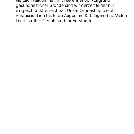
Herzlich willkommen in unserem Shop. Aufgrund
gesundheitlicher Gründe sind wir derzeit leider nur
eingeschränkt erreichbar. Unser Onlineshop bleibt
voraussichtlich bis Ende August im Katalogmodus. Vielen
Dank für Ihre Geduld und Ihr Verständnis.
Dieses
Produkt
weist
mehrere
Varianten
auf.
Die
Optionen
können
auf
der
Produktseite
gewählt
werden