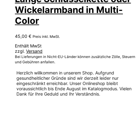
Wickelarmband in Multi-
Color
45,00
€
Preis inkl. MwSt.
Enthält MwSt
zzgl.
Versand
Bei Lieferungen in Nicht-EU-Länder können zusätzliche Zölle, Steuern
und Gebühren anfallen.
Herzlich willkommen in unserem Shop. Aufgrund
gesundheitlicher Gründe sind wir derzeit leider nur
eingeschränkt erreichbar. Unser Onlineshop bleibt
voraussichtlich bis Ende August im Katalogmodus. Vielen
Dank für Ihre Geduld und Ihr Verständnis.
Dieses
Produkt
weist
mehrere
Varianten
auf.
Die