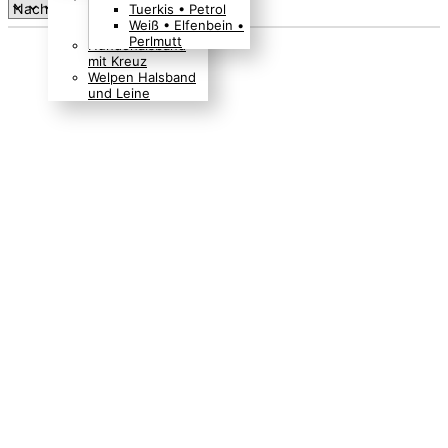
sortiert
Tuerkis • Petrol
Boho Indianer
Weiß • Elfenbein •
Hippie Look
Perlmutt
Hundehalsband
mit Kreuz
Welpen Halsband
und Leine