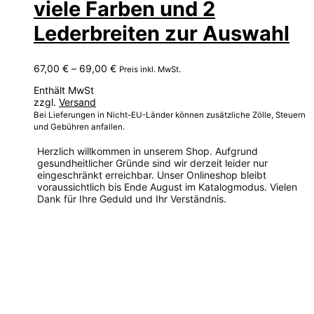
viele Farben und 2
Lederbreiten zur Auswahl
Preisspanne:
67,00
€
–
69,00
€
Preis inkl. MwSt.
67,00 €
Enthält MwSt
bis
zzgl.
Versand
69,00 €
Bei Lieferungen in Nicht-EU-Länder können zusätzliche Zölle, Steuern
und Gebühren anfallen.
Herzlich willkommen in unserem Shop. Aufgrund
gesundheitlicher Gründe sind wir derzeit leider nur
eingeschränkt erreichbar. Unser Onlineshop bleibt
voraussichtlich bis Ende August im Katalogmodus. Vielen
Dank für Ihre Geduld und Ihr Verständnis.
Dieses
Produkt
weist
mehrere
Varianten
auf.
Die
Optionen