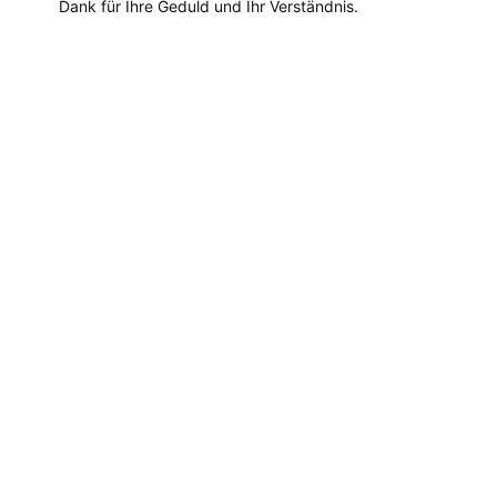
Dank für Ihre Geduld und Ihr Verständnis.
Dieses
Produkt
weist
mehrere
Varianten
auf.
Die
Optionen
können
auf
der
Produktseite
gewählt
werden