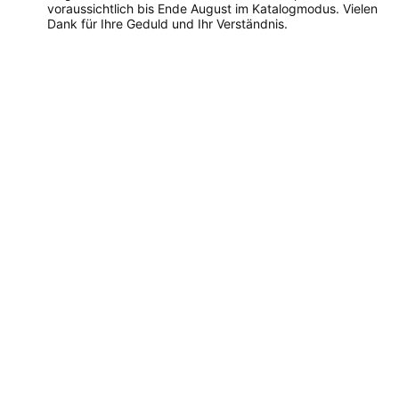
voraussichtlich bis Ende August im Katalogmodus. Vielen
Dank für Ihre Geduld und Ihr Verständnis.
Dieses
Produkt
weist
mehrere
Varianten
auf.
Die
Optionen
können
auf
der
Produktseite
gewählt
werden