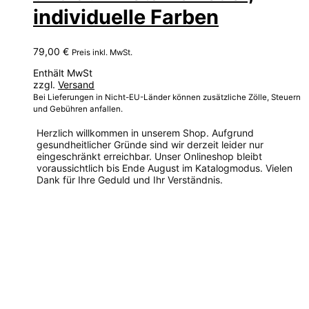
individuelle Farben
79,00
€
Preis inkl. MwSt.
Enthält MwSt
zzgl.
Versand
Bei Lieferungen in Nicht-EU-Länder können zusätzliche Zölle, Steuern
und Gebühren anfallen.
Herzlich willkommen in unserem Shop. Aufgrund
gesundheitlicher Gründe sind wir derzeit leider nur
eingeschränkt erreichbar. Unser Onlineshop bleibt
voraussichtlich bis Ende August im Katalogmodus. Vielen
Dank für Ihre Geduld und Ihr Verständnis.
Dieses
Produkt
weist
mehrere
Varianten
auf.
Die
Optionen
können