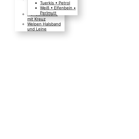
Tuerkis • Petrol
Boho Indianer
Weiß • Elfenbein •
Hippie Look
Perlmutt
Hundehalsband
mit Kreuz
Welpen Halsband
und Leine