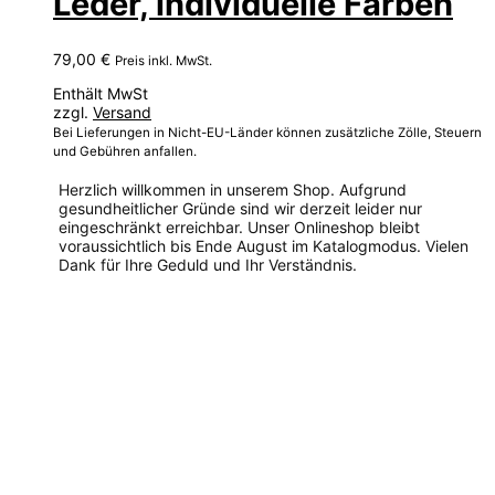
Leder, individuelle Farben
79,00
€
Preis inkl. MwSt.
Enthält MwSt
zzgl.
Versand
Bei Lieferungen in Nicht-EU-Länder können zusätzliche Zölle, Steuern
und Gebühren anfallen.
Herzlich willkommen in unserem Shop. Aufgrund
gesundheitlicher Gründe sind wir derzeit leider nur
eingeschränkt erreichbar. Unser Onlineshop bleibt
voraussichtlich bis Ende August im Katalogmodus. Vielen
Dank für Ihre Geduld und Ihr Verständnis.
Dieses
Produkt
weist
mehrere
Varianten
auf.
Die
Optionen
können
auf
der