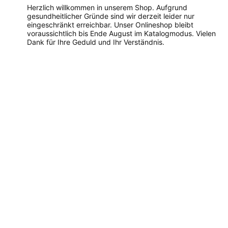
Herzlich willkommen in unserem Shop. Aufgrund
gesundheitlicher Gründe sind wir derzeit leider nur
eingeschränkt erreichbar. Unser Onlineshop bleibt
voraussichtlich bis Ende August im Katalogmodus. Vielen
Dank für Ihre Geduld und Ihr Verständnis.
Dieses
Produkt
weist
mehrere
Varianten
auf.
Die
Optionen
können
auf
der
Produktseite
gewählt
werden