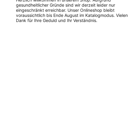
gesundheitlicher Gründe sind wir derzeit leider nur
eingeschränkt erreichbar. Unser Onlineshop bleibt
voraussichtlich bis Ende August im Katalogmodus. Vielen
Dank für Ihre Geduld und Ihr Verständnis.
Dieses
Produkt
weist
mehrere
Varianten
auf.
Die
Optionen
können
auf
der
Produktseite
gewählt
werden