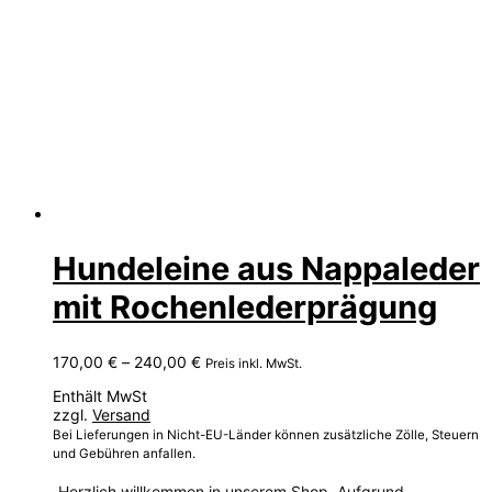
Hundeleine aus Nappaleder
mit Rochenlederprägung
Preisspanne:
170,00
€
–
240,00
€
Preis inkl. MwSt.
170,00 €
Enthält MwSt
bis
zzgl.
Versand
240,00 €
Bei Lieferungen in Nicht-EU-Länder können zusätzliche Zölle, Steuern
und Gebühren anfallen.
Herzlich willkommen in unserem Shop. Aufgrund