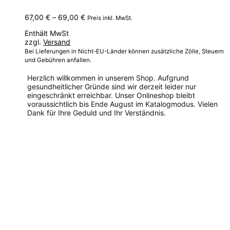
Preisspanne:
67,00
€
–
69,00
€
Preis inkl. MwSt.
67,00 €
Enthält MwSt
bis
zzgl.
Versand
69,00 €
Bei Lieferungen in Nicht-EU-Länder können zusätzliche Zölle, Steuern
und Gebühren anfallen.
Herzlich willkommen in unserem Shop. Aufgrund
gesundheitlicher Gründe sind wir derzeit leider nur
eingeschränkt erreichbar. Unser Onlineshop bleibt
voraussichtlich bis Ende August im Katalogmodus. Vielen
Dank für Ihre Geduld und Ihr Verständnis.
Dieses
Produkt
weist
mehrere
Varianten
auf.
Die
Optionen
können
auf
der
Produktseite