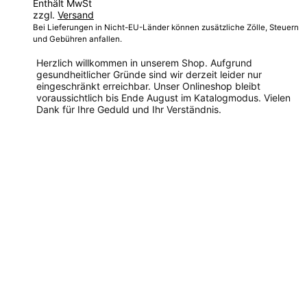
Enthält MwSt
zzgl.
Versand
Bei Lieferungen in Nicht-EU-Länder können zusätzliche Zölle, Steuern
und Gebühren anfallen.
Herzlich willkommen in unserem Shop. Aufgrund
gesundheitlicher Gründe sind wir derzeit leider nur
eingeschränkt erreichbar. Unser Onlineshop bleibt
voraussichtlich bis Ende August im Katalogmodus. Vielen
Dank für Ihre Geduld und Ihr Verständnis.
Dieses
Produkt
weist
mehrere
Varianten
auf.
Die
Optionen
können
auf
der
Produktseite
gewählt
werden