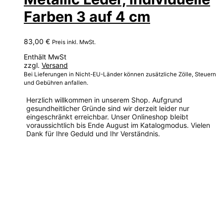
Farben 3 auf 4 cm
83,00
€
Preis inkl. MwSt.
Enthält MwSt
zzgl.
Versand
Bei Lieferungen in Nicht-EU-Länder können zusätzliche Zölle, Steuern
und Gebühren anfallen.
Herzlich willkommen in unserem Shop. Aufgrund
gesundheitlicher Gründe sind wir derzeit leider nur
eingeschränkt erreichbar. Unser Onlineshop bleibt
voraussichtlich bis Ende August im Katalogmodus. Vielen
Dank für Ihre Geduld und Ihr Verständnis.
Dieses
Produkt
weist
mehrere
Varianten
auf.
Die
Optionen
können