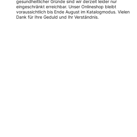
gesundheitlicher Gründe sind wir derzeit leider nur
eingeschränkt erreichbar. Unser Onlineshop bleibt
voraussichtlich bis Ende August im Katalogmodus. Vielen
Dank für Ihre Geduld und Ihr Verständnis.
Dieses
Produkt
weist
mehrere
Varianten
auf.
Die
Optionen
können
auf
der
Produktseite
gewählt
werden