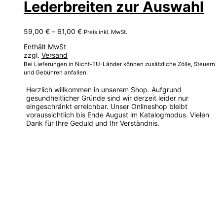
Lederbreiten zur Auswahl
Preisspanne:
59,00
€
–
61,00
€
Preis inkl. MwSt.
59,00 €
Enthält MwSt
bis
zzgl.
Versand
61,00 €
Bei Lieferungen in Nicht-EU-Länder können zusätzliche Zölle, Steuern
und Gebühren anfallen.
Herzlich willkommen in unserem Shop. Aufgrund
gesundheitlicher Gründe sind wir derzeit leider nur
eingeschränkt erreichbar. Unser Onlineshop bleibt
voraussichtlich bis Ende August im Katalogmodus. Vielen
Dank für Ihre Geduld und Ihr Verständnis.
Dieses
Produkt
weist
mehrere
Varianten
auf.
Die
Optionen
können
auf