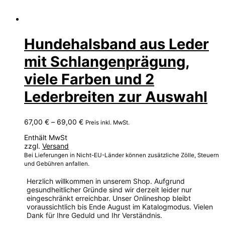
Hundehalsband aus Leder
mit Schlangenprägung,
viele Farben und 2
Lederbreiten zur Auswahl
Preisspanne:
67,00
€
–
69,00
€
Preis inkl. MwSt.
67,00 €
Enthält MwSt
bis
zzgl.
Versand
69,00 €
Bei Lieferungen in Nicht-EU-Länder können zusätzliche Zölle, Steuern
und Gebühren anfallen.
Herzlich willkommen in unserem Shop. Aufgrund
gesundheitlicher Gründe sind wir derzeit leider nur
eingeschränkt erreichbar. Unser Onlineshop bleibt
voraussichtlich bis Ende August im Katalogmodus. Vielen
Dank für Ihre Geduld und Ihr Verständnis.