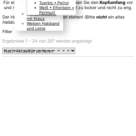
Für ein Halsband mit Zugstopp; Messen Sie den
Kopfumfang
vor
Tuerkis • Petrol
Boho Indianer
und rückwärts über den Ohren; nicht zu locker und nicht zu eng.
Weiß • Elfenbein •
Hippie Look
Perlmutt
Hundehalsband
Der Hund sollte beim Ausmessen stehen!
(Bitte
nicht
ein altes
mit Kreuz
Halsband messen!)
Welpen Halsband
und Leine
Filter
Nach
Ergebnisse 1 – 24 von 297 werden angezeigt
Aktualität
sortiert