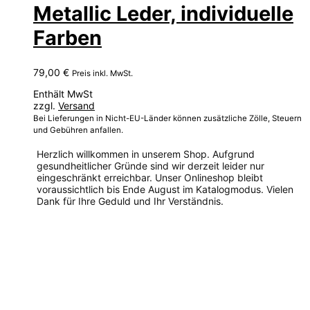
Metallic Leder, individuelle
Farben
79,00
€
Preis inkl. MwSt.
Enthält MwSt
zzgl.
Versand
Bei Lieferungen in Nicht-EU-Länder können zusätzliche Zölle, Steuern
und Gebühren anfallen.
Herzlich willkommen in unserem Shop. Aufgrund
gesundheitlicher Gründe sind wir derzeit leider nur
eingeschränkt erreichbar. Unser Onlineshop bleibt
voraussichtlich bis Ende August im Katalogmodus. Vielen
Dank für Ihre Geduld und Ihr Verständnis.
Dieses
Produkt
weist
mehrere
Varianten
auf.
Die
Optionen