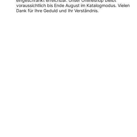
eingeschränkt erreichbar. Unser Onlineshop bleibt
voraussichtlich bis Ende August im Katalogmodus. Vielen
Dank für Ihre Geduld und Ihr Verständnis.
Dieses
Produkt
weist
mehrere
Varianten
auf.
Die
Optionen
können
auf
der
Produktseite
gewählt
werden