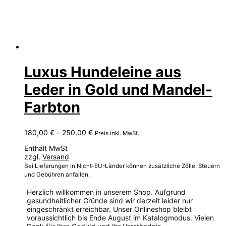
Luxus Hundeleine aus
Leder in Gold und Mandel-
Farbton
Preisspanne:
180,00
€
–
250,00
€
Preis inkl. MwSt.
180,00 €
Enthält MwSt
bis
zzgl.
Versand
250,00 €
Bei Lieferungen in Nicht-EU-Länder können zusätzliche Zölle, Steuern
und Gebühren anfallen.
Herzlich willkommen in unserem Shop. Aufgrund
gesundheitlicher Gründe sind wir derzeit leider nur
eingeschränkt erreichbar. Unser Onlineshop bleibt
voraussichtlich bis Ende August im Katalogmodus. Vielen