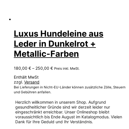
Luxus Hundeleine aus
Leder in Dunkelrot +
Metallic-Farben
Preisspanne:
180,00
€
–
250,00
€
Preis inkl. MwSt.
180,00 €
Enthält MwSt
bis
zzgl.
Versand
250,00 €
Bei Lieferungen in Nicht-EU-Länder können zusätzliche Zölle, Steuern
und Gebühren anfallen.
Herzlich willkommen in unserem Shop. Aufgrund
gesundheitlicher Gründe sind wir derzeit leider nur
eingeschränkt erreichbar. Unser Onlineshop bleibt
voraussichtlich bis Ende August im Katalogmodus. Vielen
Dank für Ihre Geduld und Ihr Verständnis.