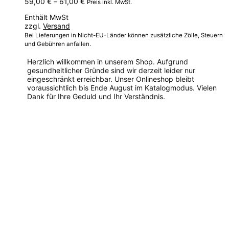
Preisspanne:
59,00
€
–
61,00
€
Preis inkl. MwSt.
59,00 €
Enthält MwSt
bis
zzgl.
Versand
61,00 €
Bei Lieferungen in Nicht-EU-Länder können zusätzliche Zölle, Steuern
und Gebühren anfallen.
Herzlich willkommen in unserem Shop. Aufgrund
gesundheitlicher Gründe sind wir derzeit leider nur
eingeschränkt erreichbar. Unser Onlineshop bleibt
voraussichtlich bis Ende August im Katalogmodus. Vielen
Dank für Ihre Geduld und Ihr Verständnis.
Dieses
Produkt
weist
mehrere
Varianten
auf.
Die
Optionen
können
auf
der
Produktseite
gewählt
werden