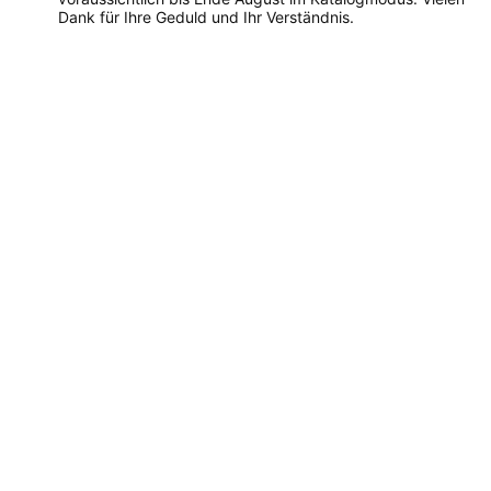
Dank für Ihre Geduld und Ihr Verständnis.
Dieses
Produkt
weist
mehrere
Varianten
auf.
Die
Optionen
können
auf
der
Produktseite
gewählt
werden