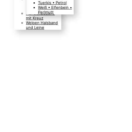
Tuerkis • Petrol
Boho Indianer
Weiß • Elfenbein •
Hippie Look
Perlmutt
Hundehalsband
mit Kreuz
Welpen Halsband
und Leine