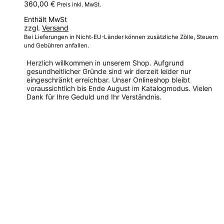
360,00
€
Preis inkl. MwSt.
Enthält MwSt
zzgl.
Versand
Bei Lieferungen in Nicht-EU-Länder können zusätzliche Zölle, Steuern
und Gebühren anfallen.
Herzlich willkommen in unserem Shop. Aufgrund
gesundheitlicher Gründe sind wir derzeit leider nur
eingeschränkt erreichbar. Unser Onlineshop bleibt
voraussichtlich bis Ende August im Katalogmodus. Vielen
Dank für Ihre Geduld und Ihr Verständnis.
Dieses
Produkt
weist
mehrere
Varianten
auf.
Die
Optionen
können
auf
der
Produktseite
gewählt