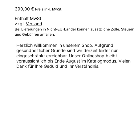
390,00
€
Preis inkl. MwSt.
Enthält MwSt
zzgl.
Versand
Bei Lieferungen in Nicht-EU-Länder können zusätzliche Zölle, Steuern
und Gebühren anfallen.
Herzlich willkommen in unserem Shop. Aufgrund
gesundheitlicher Gründe sind wir derzeit leider nur
eingeschränkt erreichbar. Unser Onlineshop bleibt
voraussichtlich bis Ende August im Katalogmodus. Vielen
Dank für Ihre Geduld und Ihr Verständnis.
Dieses
Produkt
weist
mehrere
Varianten
auf.
Die
Optionen
können
auf
der
Produktseite