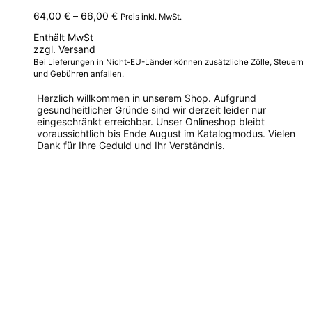
Preisspanne:
64,00
€
–
66,00
€
Preis inkl. MwSt.
64,00 €
Enthält MwSt
bis
zzgl.
Versand
66,00 €
Bei Lieferungen in Nicht-EU-Länder können zusätzliche Zölle, Steuern
und Gebühren anfallen.
Herzlich willkommen in unserem Shop. Aufgrund
gesundheitlicher Gründe sind wir derzeit leider nur
eingeschränkt erreichbar. Unser Onlineshop bleibt
voraussichtlich bis Ende August im Katalogmodus. Vielen
Dank für Ihre Geduld und Ihr Verständnis.
Dieses
Produkt
weist
mehrere
Varianten
auf.
Die
Optionen
können
auf
der
Produktseite
gewählt