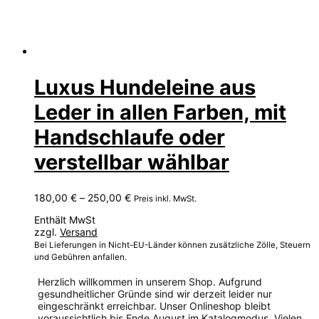
Luxus Hundeleine aus
Leder in allen Farben, mit
Handschlaufe oder
verstellbar wählbar
Preisspanne:
180,00
€
–
250,00
€
Preis inkl. MwSt.
180,00 €
Enthält MwSt
bis
zzgl.
Versand
250,00 €
Bei Lieferungen in Nicht-EU-Länder können zusätzliche Zölle, Steuern
und Gebühren anfallen.
Herzlich willkommen in unserem Shop. Aufgrund
gesundheitlicher Gründe sind wir derzeit leider nur
eingeschränkt erreichbar. Unser Onlineshop bleibt
voraussichtlich bis Ende August im Katalogmodus. Vielen