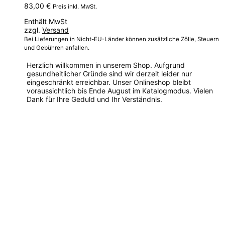
83,00
€
Preis inkl. MwSt.
Enthält MwSt
zzgl.
Versand
Bei Lieferungen in Nicht-EU-Länder können zusätzliche Zölle, Steuern
und Gebühren anfallen.
Herzlich willkommen in unserem Shop. Aufgrund
gesundheitlicher Gründe sind wir derzeit leider nur
eingeschränkt erreichbar. Unser Onlineshop bleibt
voraussichtlich bis Ende August im Katalogmodus. Vielen
Dank für Ihre Geduld und Ihr Verständnis.
Dieses
Produkt
weist
mehrere
Varianten
auf.
Die
Optionen
können
auf
der
Produktseite
gewählt