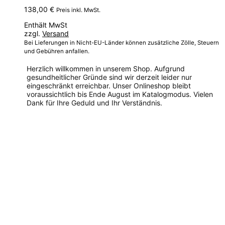
138,00
€
Preis inkl. MwSt.
Enthält MwSt
zzgl.
Versand
Bei Lieferungen in Nicht-EU-Länder können zusätzliche Zölle, Steuern
und Gebühren anfallen.
Herzlich willkommen in unserem Shop. Aufgrund
gesundheitlicher Gründe sind wir derzeit leider nur
eingeschränkt erreichbar. Unser Onlineshop bleibt
voraussichtlich bis Ende August im Katalogmodus. Vielen
Dank für Ihre Geduld und Ihr Verständnis.
Dieses
Produkt
weist
mehrere
Varianten
auf.
Die
Optionen
können
auf
der
Produktseite
gewählt