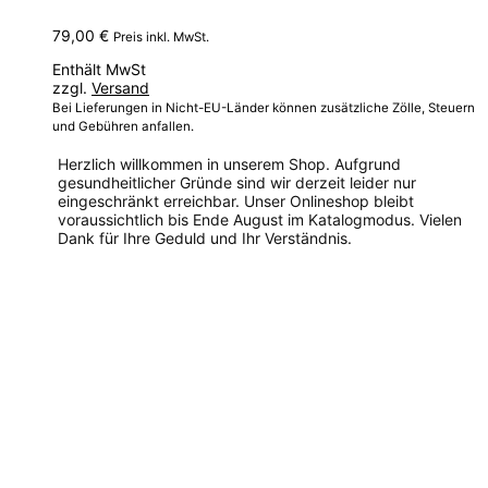
79,00
€
Preis inkl. MwSt.
Enthält MwSt
zzgl.
Versand
Bei Lieferungen in Nicht-EU-Länder können zusätzliche Zölle, Steuern
und Gebühren anfallen.
Herzlich willkommen in unserem Shop. Aufgrund
gesundheitlicher Gründe sind wir derzeit leider nur
eingeschränkt erreichbar. Unser Onlineshop bleibt
voraussichtlich bis Ende August im Katalogmodus. Vielen
Dank für Ihre Geduld und Ihr Verständnis.
Dieses
Produkt
weist
mehrere
Varianten
auf.
Die
Optionen
können
auf
der
Produktseite