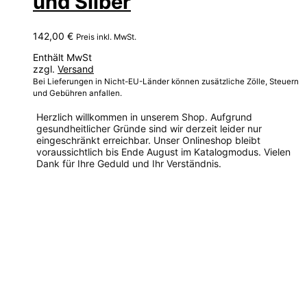
und Silber
142,00
€
Preis inkl. MwSt.
Enthält MwSt
zzgl.
Versand
Bei Lieferungen in Nicht-EU-Länder können zusätzliche Zölle, Steuern
und Gebühren anfallen.
Herzlich willkommen in unserem Shop. Aufgrund
gesundheitlicher Gründe sind wir derzeit leider nur
eingeschränkt erreichbar. Unser Onlineshop bleibt
voraussichtlich bis Ende August im Katalogmodus. Vielen
Dank für Ihre Geduld und Ihr Verständnis.
Dieses
Produkt
weist
mehrere
Varianten
auf.
Die
Optionen
können
auf
der