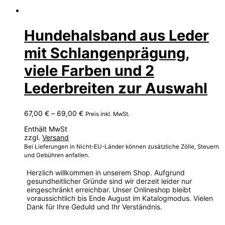
Hundehalsband aus Leder
mit Schlangenprägung,
viele Farben und 2
Lederbreiten zur Auswahl
Preisspanne:
67,00
€
–
69,00
€
Preis inkl. MwSt.
67,00 €
Enthält MwSt
bis
zzgl.
Versand
69,00 €
Bei Lieferungen in Nicht-EU-Länder können zusätzliche Zölle, Steuern
und Gebühren anfallen.
Herzlich willkommen in unserem Shop. Aufgrund
gesundheitlicher Gründe sind wir derzeit leider nur
eingeschränkt erreichbar. Unser Onlineshop bleibt
voraussichtlich bis Ende August im Katalogmodus. Vielen
Dank für Ihre Geduld und Ihr Verständnis.
Dieses