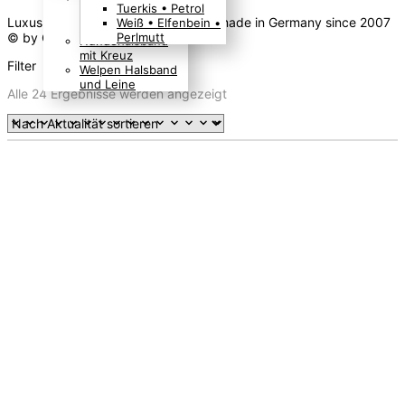
Tuerkis • Petrol
Boho Indianer
Luxus für Hunde Dog Collar Design made in Germany since 2007
Weiß • Elfenbein •
Hippie Look
© by Gabi Weisner.
Perlmutt
Hundehalsband
mit Kreuz
Filter
Welpen Halsband
und Leine
Nach
Alle 24 Ergebnisse werden angezeigt
Aktualität
sortiert