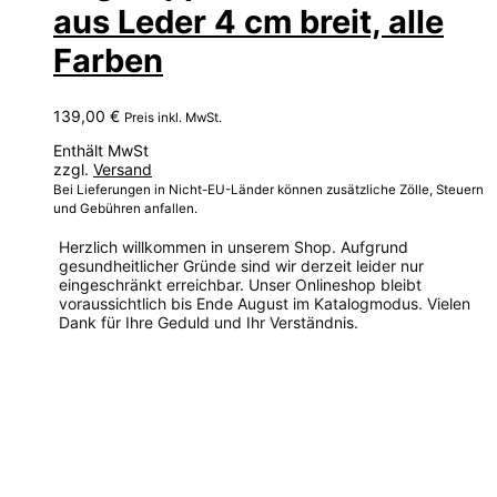
aus Leder 4 cm breit, alle
Farben
139,00
€
Preis inkl. MwSt.
Enthält MwSt
zzgl.
Versand
Bei Lieferungen in Nicht-EU-Länder können zusätzliche Zölle, Steuern
und Gebühren anfallen.
Herzlich willkommen in unserem Shop. Aufgrund
gesundheitlicher Gründe sind wir derzeit leider nur
eingeschränkt erreichbar. Unser Onlineshop bleibt
voraussichtlich bis Ende August im Katalogmodus. Vielen
Dank für Ihre Geduld und Ihr Verständnis.
Dieses
Produkt
weist
mehrere
Varianten
auf.
Die
Optionen