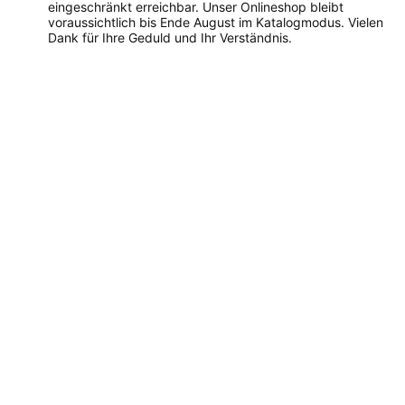
eingeschränkt erreichbar. Unser Onlineshop bleibt
voraussichtlich bis Ende August im Katalogmodus. Vielen
Dank für Ihre Geduld und Ihr Verständnis.
Dieses
Produkt
weist
mehrere
Varianten
auf.
Die
Optionen
können
auf
der
Produktseite
gewählt
werden