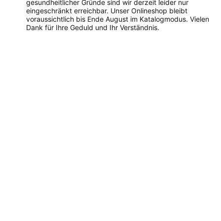
gesundheitlicher Gründe sind wir derzeit leider nur
eingeschränkt erreichbar. Unser Onlineshop bleibt
voraussichtlich bis Ende August im Katalogmodus. Vielen
Dank für Ihre Geduld und Ihr Verständnis.
Dieses
Produkt
weist
mehrere
Varianten
auf.
Die
Optionen
können
auf
der
Produktseite
gewählt
werden