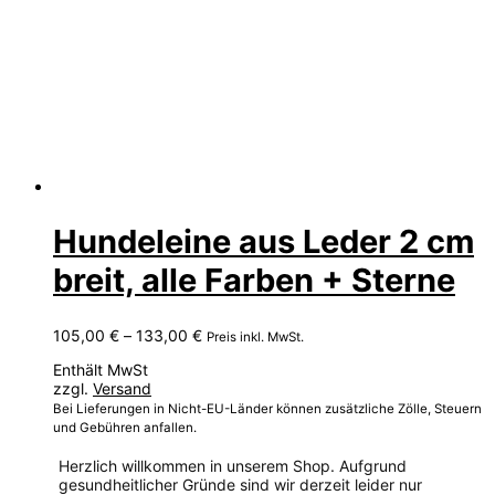
Hundeleine aus Leder 2 cm
breit, alle Farben + Sterne
Preisspanne:
105,00
€
–
133,00
€
Preis inkl. MwSt.
105,00 €
Enthält MwSt
bis
zzgl.
Versand
133,00 €
Bei Lieferungen in Nicht-EU-Länder können zusätzliche Zölle, Steuern
und Gebühren anfallen.
Herzlich willkommen in unserem Shop. Aufgrund
gesundheitlicher Gründe sind wir derzeit leider nur