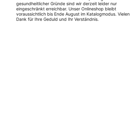
gesundheitlicher Gründe sind wir derzeit leider nur
eingeschränkt erreichbar. Unser Onlineshop bleibt
voraussichtlich bis Ende August im Katalogmodus. Vielen
Dank für Ihre Geduld und Ihr Verständnis.
Dieses
Produkt
weist
mehrere
Varianten
auf.
Die
Optionen
können
auf
der
Produktseite
gewählt
werden