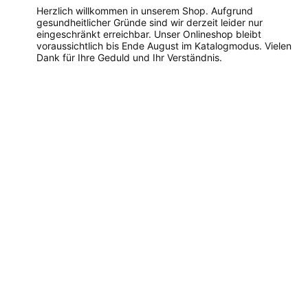
Herzlich willkommen in unserem Shop. Aufgrund
gesundheitlicher Gründe sind wir derzeit leider nur
eingeschränkt erreichbar. Unser Onlineshop bleibt
voraussichtlich bis Ende August im Katalogmodus. Vielen
Dank für Ihre Geduld und Ihr Verständnis.
Dieses
Produkt
weist
mehrere
Varianten
auf.
Die
Optionen
können
auf
der
Produktseite
gewählt
werden