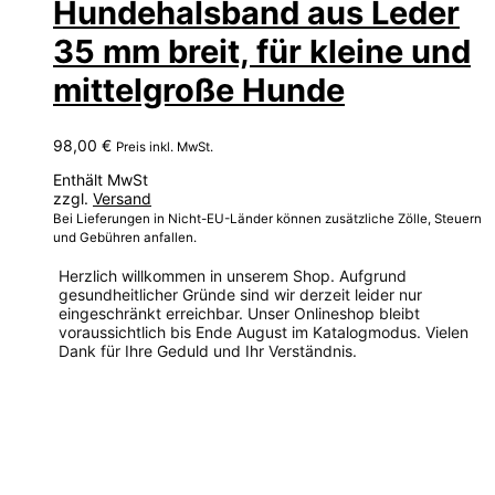
Hundehalsband aus Leder
35 mm breit, für kleine und
mittelgroße Hunde
98,00
€
Preis inkl. MwSt.
Enthält MwSt
zzgl.
Versand
Bei Lieferungen in Nicht-EU-Länder können zusätzliche Zölle, Steuern
und Gebühren anfallen.
Herzlich willkommen in unserem Shop. Aufgrund
gesundheitlicher Gründe sind wir derzeit leider nur
eingeschränkt erreichbar. Unser Onlineshop bleibt
voraussichtlich bis Ende August im Katalogmodus. Vielen
Dank für Ihre Geduld und Ihr Verständnis.
Dieses
Produkt
weist
mehrere
Varianten
auf.