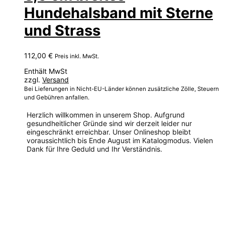
Hundehalsband mit Sterne
und Strass
112,00
€
Preis inkl. MwSt.
Enthält MwSt
zzgl.
Versand
Bei Lieferungen in Nicht-EU-Länder können zusätzliche Zölle, Steuern
und Gebühren anfallen.
Herzlich willkommen in unserem Shop. Aufgrund
gesundheitlicher Gründe sind wir derzeit leider nur
eingeschränkt erreichbar. Unser Onlineshop bleibt
voraussichtlich bis Ende August im Katalogmodus. Vielen
Dank für Ihre Geduld und Ihr Verständnis.
Dieses
Produkt
weist
mehrere
Varianten
auf.
Die