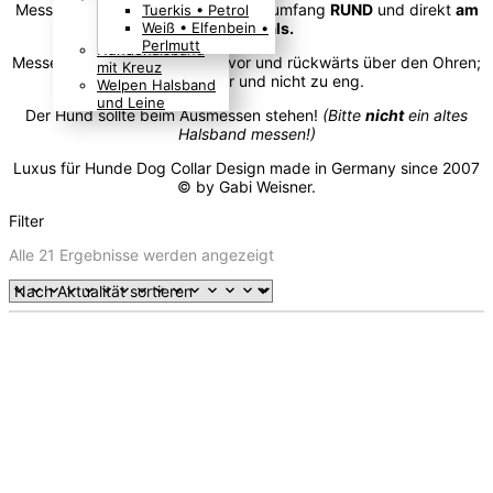
Messen Sie den
tatsächlichen
Halsumfang
RUND
und direkt
am
Tuerkis • Petrol
Boho Indianer
Weiß • Elfenbein •
Hunde-Hals.
Hippie Look
Perlmutt
Hundehalsband
Messen Sie den
Kopfumfang
vor und rückwärts über den Ohren;
mit Kreuz
nicht zu locker und nicht zu eng.
Welpen Halsband
und Leine
Der Hund sollte beim Ausmessen stehen!
(Bitte
nicht
ein altes
Halsband messen!)
Luxus für Hunde Dog Collar Design made in Germany since 2007
© by Gabi Weisner.
Filter
Nach
Alle 21 Ergebnisse werden angezeigt
Aktualität
sortiert