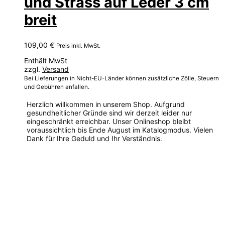
und Strass auf Leder 3 cm
breit
109,00
€
Preis inkl. MwSt.
Enthält MwSt
zzgl.
Versand
Bei Lieferungen in Nicht-EU-Länder können zusätzliche Zölle, Steuern
und Gebühren anfallen.
Herzlich willkommen in unserem Shop. Aufgrund
gesundheitlicher Gründe sind wir derzeit leider nur
eingeschränkt erreichbar. Unser Onlineshop bleibt
voraussichtlich bis Ende August im Katalogmodus. Vielen
Dank für Ihre Geduld und Ihr Verständnis.
Dieses
Produkt
weist
mehrere
Varianten
auf.
Die
Optionen
können