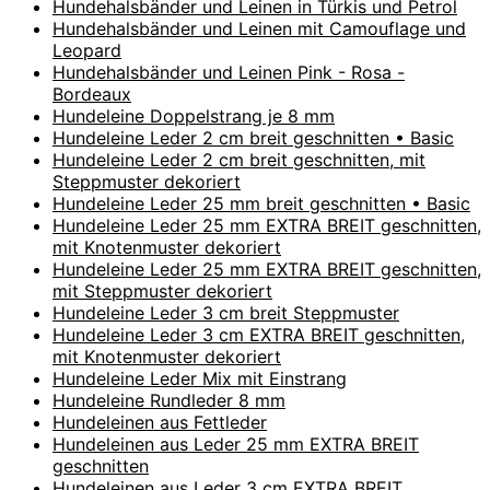
Hundehalsbänder und Leinen in Türkis und Petrol
Hundehalsbänder und Leinen mit Camouflage und
Leopard
Hundehalsbänder und Leinen Pink - Rosa -
Bordeaux
Hundeleine Doppelstrang je 8 mm
Hundeleine Leder 2 cm breit geschnitten • Basic
Hundeleine Leder 2 cm breit geschnitten, mit
Steppmuster dekoriert
Hundeleine Leder 25 mm breit geschnitten • Basic
Hundeleine Leder 25 mm EXTRA BREIT geschnitten,
mit Knotenmuster dekoriert
Hundeleine Leder 25 mm EXTRA BREIT geschnitten,
mit Steppmuster dekoriert
Hundeleine Leder 3 cm breit Steppmuster
Hundeleine Leder 3 cm EXTRA BREIT geschnitten,
mit Knotenmuster dekoriert
Hundeleine Leder Mix mit Einstrang
Hundeleine Rundleder 8 mm
Hundeleinen aus Fettleder
Hundeleinen aus Leder 25 mm EXTRA BREIT
geschnitten
Hundeleinen aus Leder 3 cm EXTRA BREIT