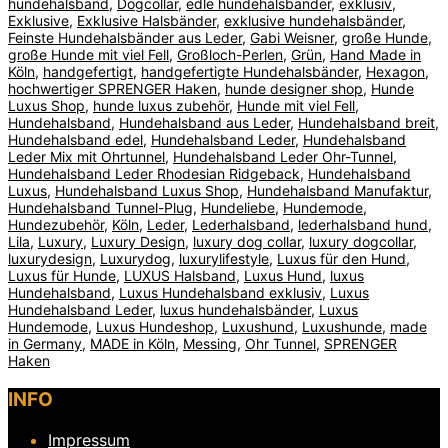
hundehalsband
,
Dogcollar
,
edle hundehalsbänder
,
exklusiv
,
Exklusive
,
Exklusive Halsbänder
,
exklusive hundehalsbänder
,
Feinste Hundehalsbänder aus Leder
,
Gabi Weisner
,
große Hunde
,
große Hunde mit viel Fell
,
Großloch-Perlen
,
Grün
,
Hand Made in
Köln
,
handgefertigt
,
handgefertigte Hundehalsbänder
,
Hexagon
,
hochwertiger SPRENGER Haken
,
hunde designer shop
,
Hunde
Luxus Shop
,
hunde luxus zubehör
,
Hunde mit viel Fell
,
Hundehalsband
,
Hundehalsband aus Leder
,
Hundehalsband breit
,
Hundehalsband edel
,
Hundehalsband Leder
,
Hundehalsband
Leder Mix mit Ohrtunnel
,
Hundehalsband Leder Ohr-Tunnel
,
Hundehalsband Leder Rhodesian Ridgeback
,
Hundehalsband
Luxus
,
Hundehalsband Luxus Shop
,
Hundehalsband Manufaktur
,
Hundehalsband Tunnel-Plug
,
Hundeliebe
,
Hundemode
,
Hundezubehör
,
Köln
,
Leder
,
Lederhalsband
,
lederhalsband hund
,
Lila
,
Luxury
,
Luxury Design
,
luxury dog collar
,
luxury dogcollar
,
luxurydesign
,
Luxurydog
,
luxurylifestyle
,
Luxus für den Hund
,
Luxus für Hunde
,
LUXUS Halsband
,
Luxus Hund
,
luxus
Hundehalsband
,
Luxus Hundehalsband exklusiv
,
Luxus
Hundehalsband Leder
,
luxus hundehalsbänder
,
Luxus
Hundemode
,
Luxus Hundeshop
,
Luxushund
,
Luxushunde
,
made
in Germany
,
MADE in Köln
,
Messing
,
Ohr Tunnel
,
SPRENGER
Haken
INFO
Impressum