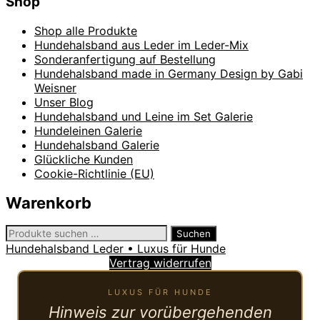
Shop
Shop alle Produkte
Hundehalsband aus Leder im Leder-Mix
Sonderanfertigung auf Bestellung
Hundehalsband made in Germany Design by Gabi
Weisner
Unser Blog
Hundehalsband und Leine im Set Galerie
Hundeleinen Galerie
Hundehalsband Galerie
Glückliche Kunden
Cookie-Richtlinie (EU)
Warenkorb
Suchen
Suchen
nach:
Hundehalsband Leder • Luxus für Hunde
Vertrag widerrufen
LUXUS FÜR HUNDE
Hinweis zur vorübergehenden