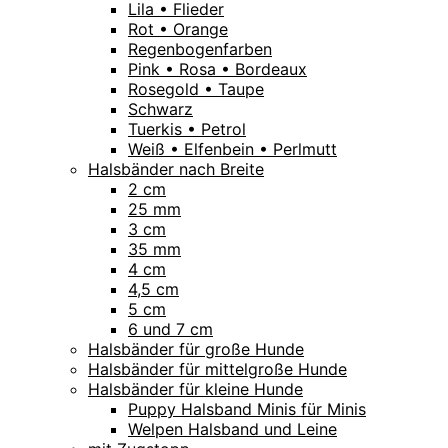
Lila • Flieder
Rot • Orange
Regenbogenfarben
Pink • Rosa • Bordeaux
Rosegold • Taupe
Schwarz
Tuerkis • Petrol
Weiß • Elfenbein • Perlmutt
Halsbänder nach Breite
2 cm
25 mm
3 cm
35 mm
4 cm
4,5 cm
5 cm
6 und 7 cm
Halsbänder für große Hunde
Halsbänder für mittelgroße Hunde
Halsbänder für kleine Hunde
Puppy Halsband Minis für Minis
Welpen Halsband und Leine