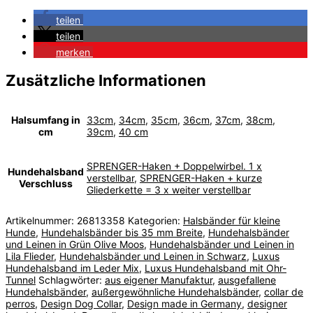
teilen
teilen
merken
Zusätzliche Informationen
Halsumfang in
33cm
,
34cm
,
35cm
,
36cm
,
37cm
,
38cm
,
cm
39cm
,
40 cm
SPRENGER-Haken + Doppelwirbel. 1 x
Hundehalsband
verstellbar
,
SPRENGER-Haken + kurze
Verschluss
Gliederkette = 3 x weiter verstellbar
Artikelnummer:
26813358
Kategorien:
Halsbänder für kleine
Hunde
,
Hundehalsbänder bis 35 mm Breite
,
Hundehalsbänder
und Leinen in Grün Olive Moos
,
Hundehalsbänder und Leinen in
Lila Flieder
,
Hundehalsbänder und Leinen in Schwarz
,
Luxus
Hundehalsband im Leder Mix
,
Luxus Hundehalsband mit Ohr-
Tunnel
Schlagwörter:
aus eigener Manufaktur
,
ausgefallene
Hundehalsbänder
,
außergewöhnliche Hundehalsbänder
,
collar de
perros
,
Design Dog Collar
,
Design made in Germany
,
designer