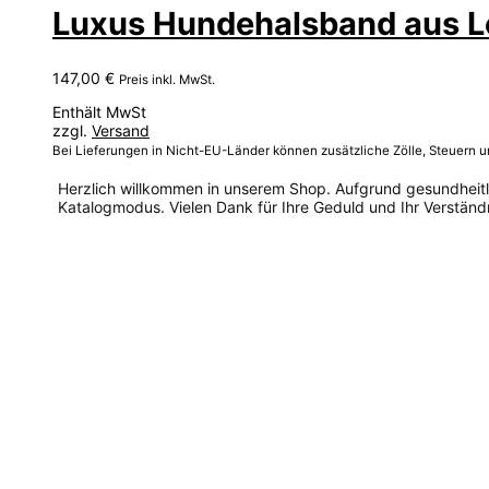
Luxus Hundehalsband aus Le
147,00
€
Preis inkl. MwSt.
Enthält MwSt
zzgl.
Versand
Bei Lieferungen in Nicht-EU-Länder können zusätzliche Zölle, Steuern 
Herzlich willkommen in unserem Shop. Aufgrund gesundheitlic
Katalogmodus. Vielen Dank für Ihre Geduld und Ihr Verständn
Dieses
Produkt
weist
mehrere
Varianten
auf.
Die
Optionen
können
auf
der
Produktseite
gewählt
werden