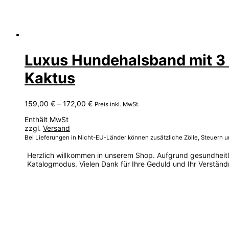
Luxus Hundehalsband mit 3 o
Kaktus
Preisspanne:
159,00
€
–
172,00
€
Preis inkl. MwSt.
159,00 €
Enthält MwSt
bis
zzgl.
Versand
172,00 €
Bei Lieferungen in Nicht-EU-Länder können zusätzliche Zölle, Steuern 
Herzlich willkommen in unserem Shop. Aufgrund gesundheitlic
Katalogmodus. Vielen Dank für Ihre Geduld und Ihr Verständn
Dieses
Produkt
weist
mehrere
Varianten
auf.