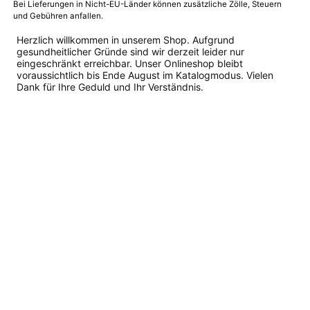
Bei Lieferungen in Nicht-EU-Länder können zusätzliche Zölle, Steuern
und Gebühren anfallen.
Herzlich willkommen in unserem Shop. Aufgrund
gesundheitlicher Gründe sind wir derzeit leider nur
eingeschränkt erreichbar. Unser Onlineshop bleibt
voraussichtlich bis Ende August im Katalogmodus. Vielen
Dank für Ihre Geduld und Ihr Verständnis.
Dieses
Produkt
weist
mehrere
Varianten
auf.
Die
Optionen
können
auf
der
Produktseite
gewählt
werden