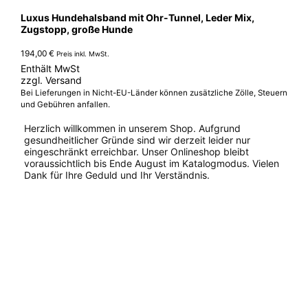
Luxus Hundehalsband mit Ohr-Tunnel, Leder Mix,
Zugstopp, große Hunde
194,00
€
Preis inkl. MwSt.
Enthält MwSt
zzgl.
Versand
Bei Lieferungen in Nicht-EU-Länder können zusätzliche Zölle, Steuern
und Gebühren anfallen.
Herzlich willkommen in unserem Shop. Aufgrund
gesundheitlicher Gründe sind wir derzeit leider nur
eingeschränkt erreichbar. Unser Onlineshop bleibt
voraussichtlich bis Ende August im Katalogmodus. Vielen
Dank für Ihre Geduld und Ihr Verständnis.
Dieses
Produkt
weist
mehrere
Varianten
auf.
Die
Optionen
können
auf