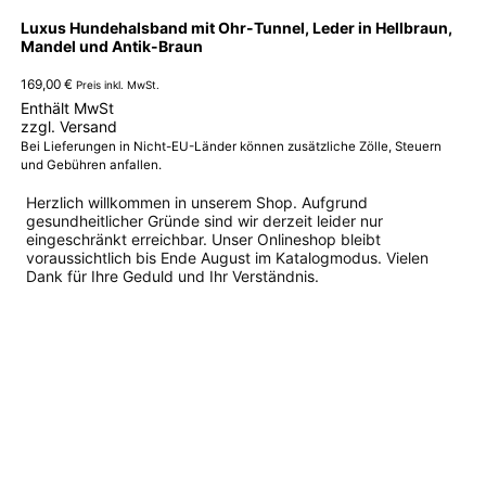
Luxus Hundehalsband mit Ohr-Tunnel, Leder in Hellbraun,
Mandel und Antik-Braun
169,00
€
Preis inkl. MwSt.
Enthält MwSt
zzgl.
Versand
Bei Lieferungen in Nicht-EU-Länder können zusätzliche Zölle, Steuern
und Gebühren anfallen.
Herzlich willkommen in unserem Shop. Aufgrund
gesundheitlicher Gründe sind wir derzeit leider nur
eingeschränkt erreichbar. Unser Onlineshop bleibt
voraussichtlich bis Ende August im Katalogmodus. Vielen
Dank für Ihre Geduld und Ihr Verständnis.
Dieses
Produkt
weist
mehrere
Varianten
auf.
Die
Optionen
können
auf