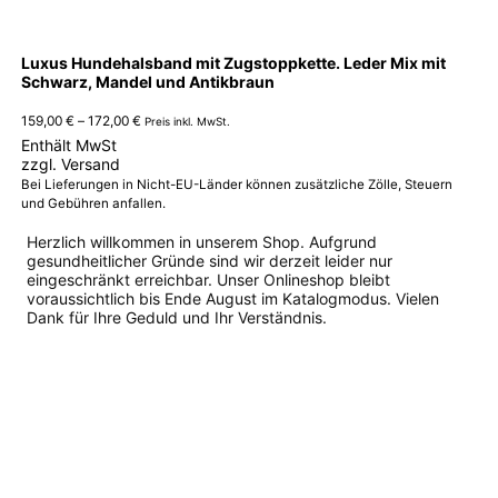
Luxus Hundehalsband mit Zugstoppkette. Leder Mix mit
Schwarz, Mandel und Antikbraun
Preisspanne:
159,00
€
–
172,00
€
Preis inkl. MwSt.
159,00 €
Enthält MwSt
bis
zzgl.
Versand
172,00 €
Bei Lieferungen in Nicht-EU-Länder können zusätzliche Zölle, Steuern
und Gebühren anfallen.
Herzlich willkommen in unserem Shop. Aufgrund
gesundheitlicher Gründe sind wir derzeit leider nur
eingeschränkt erreichbar. Unser Onlineshop bleibt
voraussichtlich bis Ende August im Katalogmodus. Vielen
Dank für Ihre Geduld und Ihr Verständnis.
Dieses
Produkt
weist
mehrere
Varianten
auf.
Die
Optionen