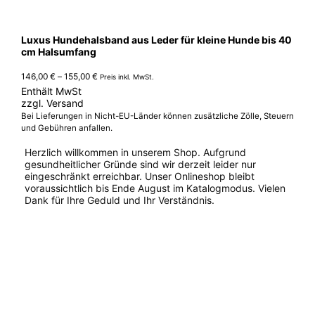
Luxus Hundehalsband aus Leder für kleine Hunde bis 40
cm Halsumfang
Preisspanne:
146,00
€
–
155,00
€
Preis inkl. MwSt.
146,00 €
Enthält MwSt
bis
zzgl.
Versand
155,00 €
Bei Lieferungen in Nicht-EU-Länder können zusätzliche Zölle, Steuern
und Gebühren anfallen.
Herzlich willkommen in unserem Shop. Aufgrund
gesundheitlicher Gründe sind wir derzeit leider nur
eingeschränkt erreichbar. Unser Onlineshop bleibt
voraussichtlich bis Ende August im Katalogmodus. Vielen
Dank für Ihre Geduld und Ihr Verständnis.
Dieses
Produkt
weist
mehrere
Varianten
auf.
Die
Optionen