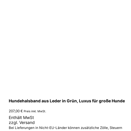
können
auf
der
Produktseite
gewählt
werden
Hundehalsband aus Leder in Grün, Luxus für große Hunde
207,00
€
Preis inkl. MwSt.
Enthält MwSt
zzgl.
Versand
Bei Lieferungen in Nicht-EU-Länder können zusätzliche Zölle, Steuern