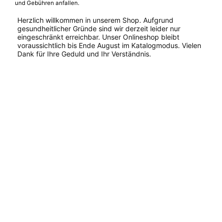
und Gebühren anfallen.
Herzlich willkommen in unserem Shop. Aufgrund
gesundheitlicher Gründe sind wir derzeit leider nur
eingeschränkt erreichbar. Unser Onlineshop bleibt
voraussichtlich bis Ende August im Katalogmodus. Vielen
Dank für Ihre Geduld und Ihr Verständnis.
Dieses
Produkt
weist
mehrere
Varianten
auf.
Die
Optionen
können
auf
der
Produktseite
gewählt
werden