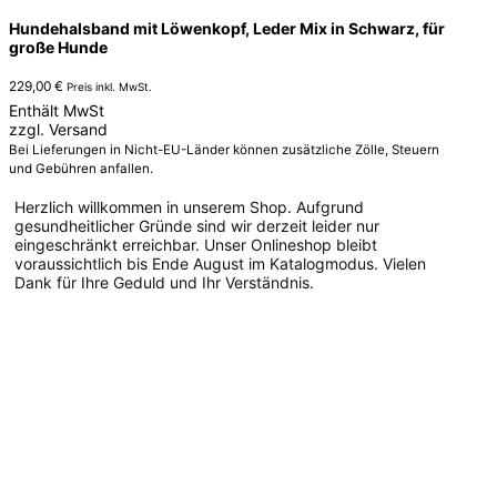
Hundehalsband mit Löwenkopf, Leder Mix in Schwarz, für
große Hunde
229,00
€
Preis inkl. MwSt.
Enthält MwSt
zzgl.
Versand
Bei Lieferungen in Nicht-EU-Länder können zusätzliche Zölle, Steuern
und Gebühren anfallen.
Herzlich willkommen in unserem Shop. Aufgrund
gesundheitlicher Gründe sind wir derzeit leider nur
eingeschränkt erreichbar. Unser Onlineshop bleibt
voraussichtlich bis Ende August im Katalogmodus. Vielen
Dank für Ihre Geduld und Ihr Verständnis.
Dieses
Produkt
weist
mehrere
Varianten
auf.
Die
Optionen
können
auf