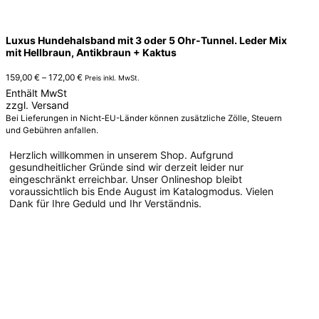
Luxus Hundehalsband mit 3 oder 5 Ohr-Tunnel. Leder Mix
mit Hellbraun, Antikbraun + Kaktus
Preisspanne:
159,00
€
–
172,00
€
Preis inkl. MwSt.
159,00 €
Enthält MwSt
bis
zzgl.
Versand
172,00 €
Bei Lieferungen in Nicht-EU-Länder können zusätzliche Zölle, Steuern
und Gebühren anfallen.
Herzlich willkommen in unserem Shop. Aufgrund
gesundheitlicher Gründe sind wir derzeit leider nur
eingeschränkt erreichbar. Unser Onlineshop bleibt
voraussichtlich bis Ende August im Katalogmodus. Vielen
Dank für Ihre Geduld und Ihr Verständnis.
Dieses
Produkt
weist
mehrere
Varianten
auf.
Die
Optionen