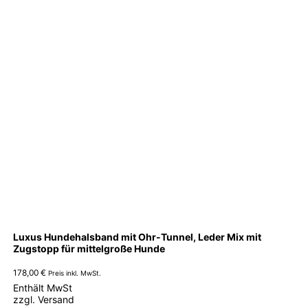
können
auf
der
Produktseite
gewählt
werden
Luxus Hundehalsband mit Ohr-Tunnel, Leder Mix mit
Zugstopp für mittelgroße Hunde
178,00
€
Preis inkl. MwSt.
Enthält MwSt
zzgl.
Versand