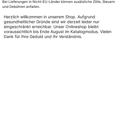
Bei Lieferungen in Nicht-EU-Länder können zusätzliche Zölle, Steuern
und Gebühren anfallen.
Herzlich willkommen in unserem Shop. Aufgrund
gesundheitlicher Gründe sind wir derzeit leider nur
eingeschränkt erreichbar. Unser Onlineshop bleibt
voraussichtlich bis Ende August im Katalogmodus. Vielen
Dank für Ihre Geduld und Ihr Verständnis.
Dieses
Produkt
weist
mehrere
Varianten
auf.
Die
Optionen
können
auf
der
Produktseite
gewählt
werden