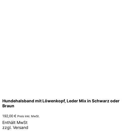
können
auf
der
Produktseite
gewählt
werden
Hundehalsband mit Löwenkopf, Leder Mix in Schwarz oder
Braun
192,00
€
Preis inkl. MwSt.
Enthält MwSt
zzgl.
Versand