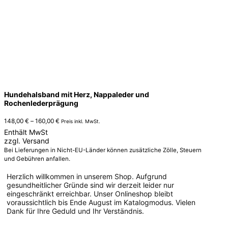
Hundehalsband mit Herz, Nappaleder und
Rochenlederprägung
Preisspanne:
148,00
€
–
160,00
€
Preis inkl. MwSt.
148,00 €
Enthält MwSt
bis
zzgl.
Versand
160,00 €
Bei Lieferungen in Nicht-EU-Länder können zusätzliche Zölle, Steuern
und Gebühren anfallen.
Herzlich willkommen in unserem Shop. Aufgrund
gesundheitlicher Gründe sind wir derzeit leider nur
eingeschränkt erreichbar. Unser Onlineshop bleibt
voraussichtlich bis Ende August im Katalogmodus. Vielen
Dank für Ihre Geduld und Ihr Verständnis.