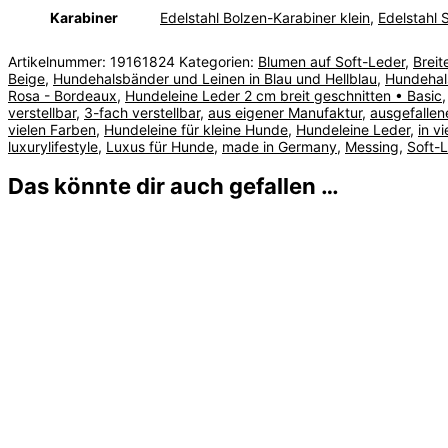
Karabiner
Edelstahl Bolzen-Karabiner klein
,
Edelstahl 
Artikelnummer:
19161824
Kategorien:
Blumen auf Soft-Leder
,
Breit
Beige
,
Hundehalsbänder und Leinen in Blau und Hellblau
,
Hundehal
Rosa - Bordeaux
,
Hundeleine Leder 2 cm breit geschnitten • Basic
verstellbar
,
3-fach verstellbar
,
aus eigener Manufaktur
,
ausgefallen
vielen Farben
,
Hundeleine für kleine Hunde
,
Hundeleine Leder
,
in v
luxurylifestyle
,
Luxus für Hunde
,
made in Germany
,
Messing
,
Soft-
Das könnte dir auch gefallen …