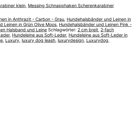
rabiner klein
,
Messing Schnapphaken Scherenkarabiner
en in Anthrazit - Carbon - Grau
,
Hundehalsbänder und Leinen in
 Leinen in Grün Olive Moos
,
Hundehalsbänder und Leinen Pink -
en Halsband und Leine
Schlagwörter:
2 cm breit
,
2-fach
Leder
,
Hundeleine aus Soft-Leder
,
Hundeleine aus Soft-Leder in
le
,
Luxury
,
luxury dog leash
,
luxurydesign
,
Luxurydog
,