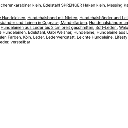
Scherenkarabiner klein
,
Edelstahl SPRENGER Haken klein
,
Messing Ka
e Hundeleinen
,
Hundehalsband mit Nieten
,
Hundehalsbänder und Lein
sbänder und Leinen in Cognac-, Mandelfarben
,
Hundehalsbänder und
,
Hundeleinen aus Leder bis 2 cm breit geschnitten
,
Soft-Leder
,
Welp
e Hundeleinen
,
Edelstahl
,
Gabi Weisner
,
Hundeleine
,
Hundeleine aus 
ielen Farben
,
Köln
,
Leder
,
Lederwerkstatt
,
Leichte Hundeleine
,
Lifesty
Leder
,
verstellbar