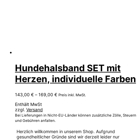
Hundehalsband SET mit
Herzen, individuelle Farben
Preisspanne:
143,00
€
–
169,00
€
Preis inkl. MwSt.
143,00 €
Enthält MwSt
bis
zzgl.
Versand
169,00 €
Bei Lieferungen in Nicht-EU-Länder können zusätzliche Zölle, Steuern
und Gebühren anfallen.
Herzlich willkommen in unserem Shop. Aufgrund
gesundheitlicher Gründe sind wir derzeit leider nur