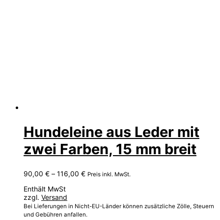
Hundeleine aus Leder mit
zwei Farben, 15 mm breit
Preisspanne:
90,00
€
–
116,00
€
Preis inkl. MwSt.
90,00 €
Enthält MwSt
bis
zzgl.
Versand
116,00 €
Bei Lieferungen in Nicht-EU-Länder können zusätzliche Zölle, Steuern
und Gebühren anfallen.