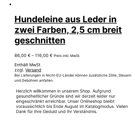
Hundeleine aus Leder in
zwei Farben, 2,5 cm breit
geschnitten
Preisspanne:
86,00
€
–
116,00
€
Preis inkl. MwSt.
86,00 €
Enthält MwSt
bis
zzgl.
Versand
116,00 €
Bei Lieferungen in Nicht-EU-Länder können zusätzliche Zölle, Steuern
und Gebühren anfallen.
Herzlich willkommen in unserem Shop. Aufgrund
gesundheitlicher Gründe sind wir derzeit leider nur
eingeschränkt erreichbar. Unser Onlineshop bleibt
voraussichtlich bis Ende August im Katalogmodus. Vielen
Dank für Ihre Geduld und Ihr Verständnis.
Dieses
Produkt
weist