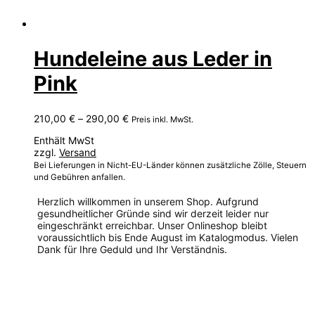
Hundeleine aus Leder in
Pink
Preisspanne:
210,00
€
–
290,00
€
Preis inkl. MwSt.
210,00 €
Enthält MwSt
bis
zzgl.
Versand
290,00 €
Bei Lieferungen in Nicht-EU-Länder können zusätzliche Zölle, Steuern
und Gebühren anfallen.
Herzlich willkommen in unserem Shop. Aufgrund
gesundheitlicher Gründe sind wir derzeit leider nur
eingeschränkt erreichbar. Unser Onlineshop bleibt
voraussichtlich bis Ende August im Katalogmodus. Vielen
Dank für Ihre Geduld und Ihr Verständnis.
Dieses
Produkt
weist
mehrere