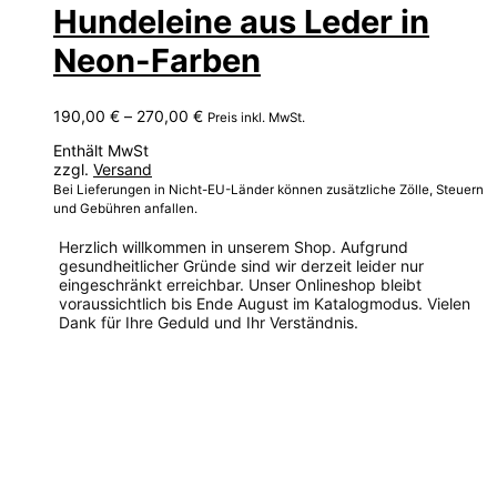
Hundeleine aus Leder in
Neon-Farben
Preisspanne:
190,00
€
–
270,00
€
Preis inkl. MwSt.
190,00 €
Enthält MwSt
bis
zzgl.
Versand
270,00 €
Bei Lieferungen in Nicht-EU-Länder können zusätzliche Zölle, Steuern
und Gebühren anfallen.
Herzlich willkommen in unserem Shop. Aufgrund
gesundheitlicher Gründe sind wir derzeit leider nur
eingeschränkt erreichbar. Unser Onlineshop bleibt
voraussichtlich bis Ende August im Katalogmodus. Vielen
Dank für Ihre Geduld und Ihr Verständnis.
Dieses
Produkt
weist
mehrere
Varianten
auf.
Die
Optionen