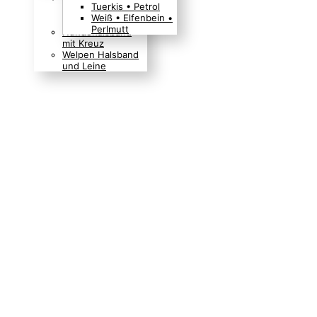
Tuerkis • Petrol
Boho Indianer
Weiß • Elfenbein •
Hippie Look
Perlmutt
Hundehalsband
mit Kreuz
Welpen Halsband
und Leine