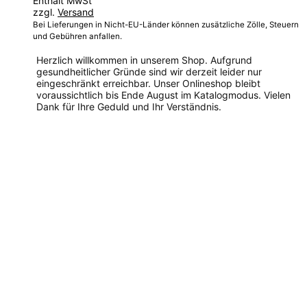
Enthält MwSt
zzgl.
Versand
Bei Lieferungen in Nicht-EU-Länder können zusätzliche Zölle, Steuern
und Gebühren anfallen.
Herzlich willkommen in unserem Shop. Aufgrund
gesundheitlicher Gründe sind wir derzeit leider nur
eingeschränkt erreichbar. Unser Onlineshop bleibt
voraussichtlich bis Ende August im Katalogmodus. Vielen
Dank für Ihre Geduld und Ihr Verständnis.
Dieses
Produkt
weist
mehrere
Varianten
auf.
Die
Optionen
können
auf
der
Produktseite
gewählt
werden