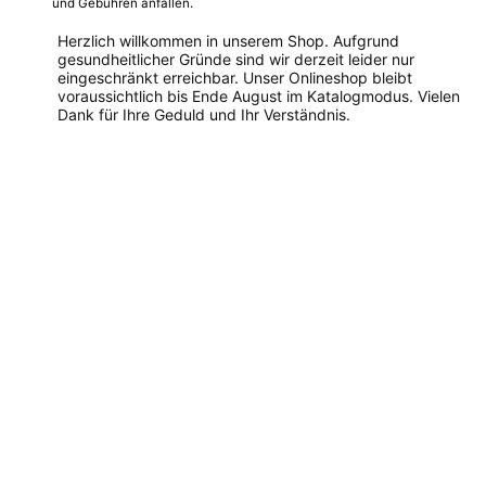
und Gebühren anfallen.
Herzlich willkommen in unserem Shop. Aufgrund
gesundheitlicher Gründe sind wir derzeit leider nur
eingeschränkt erreichbar. Unser Onlineshop bleibt
voraussichtlich bis Ende August im Katalogmodus. Vielen
Dank für Ihre Geduld und Ihr Verständnis.
Dieses
Produkt
weist
mehrere
Varianten
auf.
Die
Optionen
können
auf
der
Produktseite
gewählt
werden