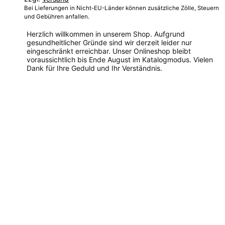
Bei Lieferungen in Nicht-EU-Länder können zusätzliche Zölle, Steuern
und Gebühren anfallen.
Herzlich willkommen in unserem Shop. Aufgrund
gesundheitlicher Gründe sind wir derzeit leider nur
eingeschränkt erreichbar. Unser Onlineshop bleibt
voraussichtlich bis Ende August im Katalogmodus. Vielen
Dank für Ihre Geduld und Ihr Verständnis.
Dieses
Produkt
weist
mehrere
Varianten
auf.
Die
Optionen
können
auf
der
Produktseite
gewählt
werden