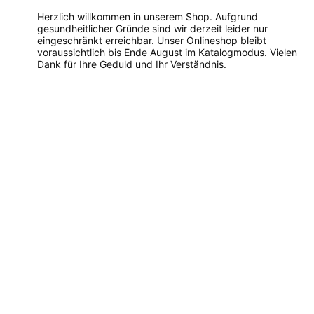
Herzlich willkommen in unserem Shop. Aufgrund
gesundheitlicher Gründe sind wir derzeit leider nur
eingeschränkt erreichbar. Unser Onlineshop bleibt
voraussichtlich bis Ende August im Katalogmodus. Vielen
Dank für Ihre Geduld und Ihr Verständnis.
Dieses
Produkt
weist
mehrere
Varianten
auf.
Die
Optionen
können
auf
der
Produktseite
gewählt
werden