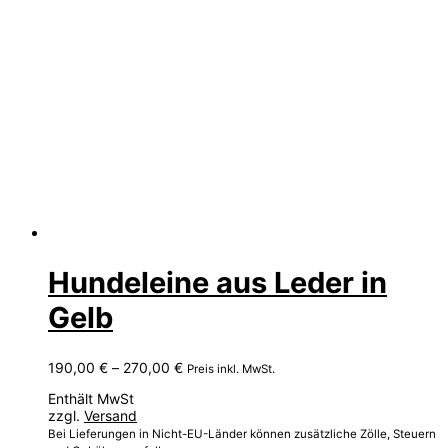
Hundeleine aus Leder in
Gelb
Preisspanne:
190,00
€
–
270,00
€
Preis inkl. MwSt.
190,00 €
Enthält MwSt
bis
zzgl.
Versand
270,00 €
Bei Lieferungen in Nicht-EU-Länder können zusätzliche Zölle, Steuern