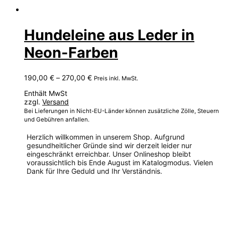
Hundeleine aus Leder in
Neon-Farben
Preisspanne:
190,00
€
–
270,00
€
Preis inkl. MwSt.
190,00 €
Enthält MwSt
bis
zzgl.
Versand
270,00 €
Bei Lieferungen in Nicht-EU-Länder können zusätzliche Zölle, Steuern
und Gebühren anfallen.
Herzlich willkommen in unserem Shop. Aufgrund
gesundheitlicher Gründe sind wir derzeit leider nur
eingeschränkt erreichbar. Unser Onlineshop bleibt
voraussichtlich bis Ende August im Katalogmodus. Vielen
Dank für Ihre Geduld und Ihr Verständnis.
Dieses
Produkt
weist
mehrere
Varianten