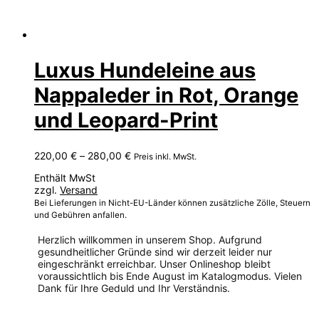
Luxus Hundeleine aus
Nappaleder in Rot, Orange
und Leopard-Print
Preisspanne:
220,00
€
–
280,00
€
Preis inkl. MwSt.
220,00 €
Enthält MwSt
bis
zzgl.
Versand
280,00 €
Bei Lieferungen in Nicht-EU-Länder können zusätzliche Zölle, Steuern
und Gebühren anfallen.
Herzlich willkommen in unserem Shop. Aufgrund
gesundheitlicher Gründe sind wir derzeit leider nur
eingeschränkt erreichbar. Unser Onlineshop bleibt
voraussichtlich bis Ende August im Katalogmodus. Vielen
Dank für Ihre Geduld und Ihr Verständnis.
Dieses