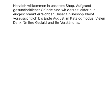
Herzlich willkommen in unserem Shop. Aufgrund
gesundheitlicher Gründe sind wir derzeit leider nur
eingeschränkt erreichbar. Unser Onlineshop bleibt
voraussichtlich bis Ende August im Katalogmodus. Vielen
Dank für Ihre Geduld und Ihr Verständnis.
Dieses
Produkt
weist
mehrere
Varianten
auf.
Die
Optionen
können
auf
der
Produktseite
gewählt
werden