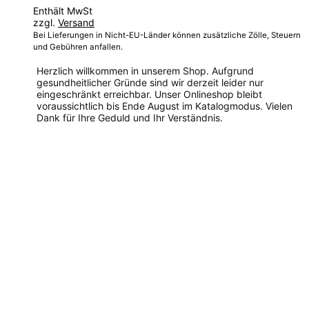
190,00 €
Enthält MwSt
bis
zzgl.
Versand
270,00 €
Bei Lieferungen in Nicht-EU-Länder können zusätzliche Zölle, Steuern
und Gebühren anfallen.
Herzlich willkommen in unserem Shop. Aufgrund
gesundheitlicher Gründe sind wir derzeit leider nur
eingeschränkt erreichbar. Unser Onlineshop bleibt
voraussichtlich bis Ende August im Katalogmodus. Vielen
Dank für Ihre Geduld und Ihr Verständnis.
Dieses
Produkt
weist
mehrere
Varianten
auf.
Die
Optionen
können
auf
der
Produktseite
gewählt
werden