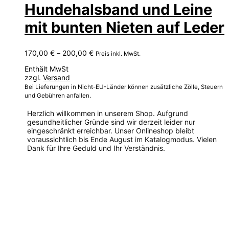
Hundehalsband und Leine
mit bunten Nieten auf Leder
Preisspanne:
170,00
€
–
200,00
€
Preis inkl. MwSt.
170,00 €
Enthält MwSt
bis
zzgl.
Versand
200,00 €
Bei Lieferungen in Nicht-EU-Länder können zusätzliche Zölle, Steuern
und Gebühren anfallen.
Herzlich willkommen in unserem Shop. Aufgrund
gesundheitlicher Gründe sind wir derzeit leider nur
eingeschränkt erreichbar. Unser Onlineshop bleibt
voraussichtlich bis Ende August im Katalogmodus. Vielen
Dank für Ihre Geduld und Ihr Verständnis.
Dieses
Produkt
weist
mehrere
Varianten
auf.
Die
Optionen