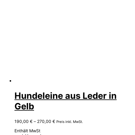
Hundeleine aus Leder in
Gelb
Preisspanne:
190,00
€
–
270,00
€
Preis inkl. MwSt.
190,00 €
Enthält MwSt
bis