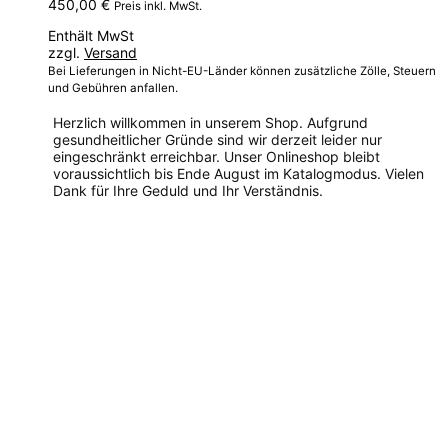
450,00
€
Preis inkl. MwSt.
Enthält MwSt
zzgl.
Versand
Bei Lieferungen in Nicht-EU-Länder können zusätzliche Zölle, Steuern
und Gebühren anfallen.
Herzlich willkommen in unserem Shop. Aufgrund
gesundheitlicher Gründe sind wir derzeit leider nur
eingeschränkt erreichbar. Unser Onlineshop bleibt
voraussichtlich bis Ende August im Katalogmodus. Vielen
Dank für Ihre Geduld und Ihr Verständnis.
Dieses
Produkt
weist
mehrere
Varianten
auf.
Die
Optionen
können
auf
der
Produktseite
gewählt
werden