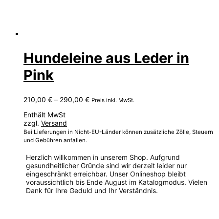
Hundeleine aus Leder in
Pink
Preisspanne:
210,00
€
–
290,00
€
Preis inkl. MwSt.
210,00 €
Enthält MwSt
bis
zzgl.
Versand
290,00 €
Bei Lieferungen in Nicht-EU-Länder können zusätzliche Zölle, Steuern
und Gebühren anfallen.
Herzlich willkommen in unserem Shop. Aufgrund
gesundheitlicher Gründe sind wir derzeit leider nur
eingeschränkt erreichbar. Unser Onlineshop bleibt
voraussichtlich bis Ende August im Katalogmodus. Vielen
Dank für Ihre Geduld und Ihr Verständnis.
Dieses
Produkt