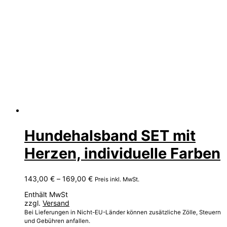
Hundehalsband SET mit
Herzen, individuelle Farben
Preisspanne:
143,00
€
–
169,00
€
Preis inkl. MwSt.
143,00 €
Enthält MwSt
bis
zzgl.
Versand
169,00 €
Bei Lieferungen in Nicht-EU-Länder können zusätzliche Zölle, Steuern
und Gebühren anfallen.