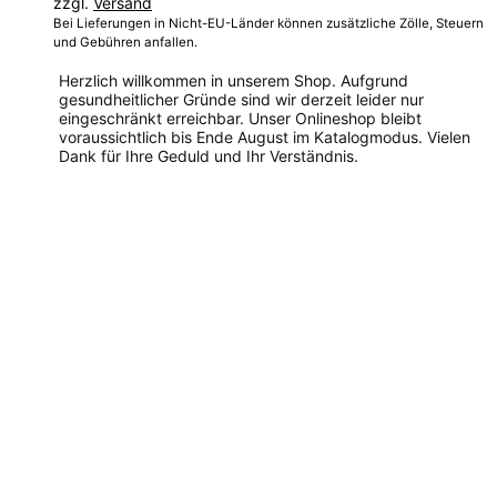
zzgl.
Versand
270,00 €
Bei Lieferungen in Nicht-EU-Länder können zusätzliche Zölle, Steuern
und Gebühren anfallen.
Herzlich willkommen in unserem Shop. Aufgrund
gesundheitlicher Gründe sind wir derzeit leider nur
eingeschränkt erreichbar. Unser Onlineshop bleibt
voraussichtlich bis Ende August im Katalogmodus. Vielen
Dank für Ihre Geduld und Ihr Verständnis.
Dieses
Produkt
weist
mehrere
Varianten
auf.
Die
Optionen
können
auf
der
Produktseite
gewählt
werden