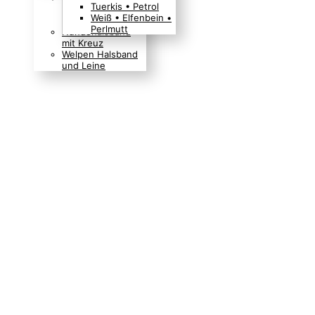
Tuerkis • Petrol
Boho Indianer
Weiß • Elfenbein •
Hippie Look
Perlmutt
Hundehalsband
mit Kreuz
Welpen Halsband
und Leine