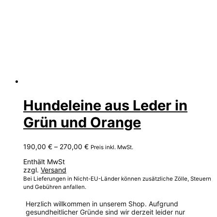
Hundeleine aus Leder in
Grün und Orange
Preisspanne:
190,00
€
–
270,00
€
Preis inkl. MwSt.
190,00 €
Enthält MwSt
bis
zzgl.
Versand
270,00 €
Bei Lieferungen in Nicht-EU-Länder können zusätzliche Zölle, Steuern
und Gebühren anfallen.
Herzlich willkommen in unserem Shop. Aufgrund
gesundheitlicher Gründe sind wir derzeit leider nur