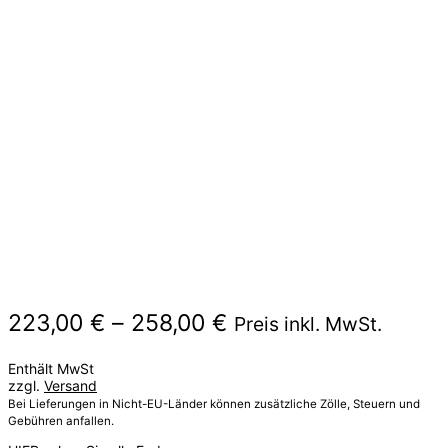
Preisspanne:
223,00
€
–
258,00
€
Preis inkl. MwSt.
223,00 €
Enthält MwSt
bis
zzgl.
Versand
258,00 €
Bei Lieferungen in Nicht-EU-Länder können zusätzliche Zölle, Steuern und
Gebühren anfallen.