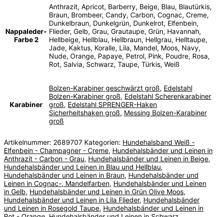
Anthrazit, Apricot, Barberry, Beige, Blau, Blautürkis,
Braun, Brombeer, Candy, Carbon, Cognac, Creme,
Dunkelbraun, Dunkelgrün, Dunkelrot, Elfenbein,
Nappaleder-
Flieder, Gelb, Grau, Grautaupe, Grün, Havannah,
Farbe 2
Hellbeige, Hellblau, Hellbraun, Hellgrau, Helltaupe,
Jade, Kaktus, Koralle, Lila, Mandel, Moos, Navy,
Nude, Orange, Papaye, Petrol, Pink, Poudre, Rosa,
Rot, Salvia, Schwarz, Taupe, Türkis, Weiß
Bolzen-Karabiner geschwärzt groß
,
Edelstahl
Bolzen-Karabiner groß
,
Edelstahl Scherenkarabiner
Karabiner
groß
,
Edelstahl SPRENGER-Haken
Sicherheitshaken groß
,
Messing Bolzen-Karabiner
groß
Artikelnummer:
2689707
Kategorien:
Hundehalsband Weiß -
Elfenbein - Champagner - Creme
,
Hundehalsbänder und Leinen in
Anthrazit - Carbon - Grau
,
Hundehalsbänder und Leinen in Beige
,
Hundehalsbänder und Leinen in Blau und Hellblau
,
Hundehalsbänder und Leinen in Braun
,
Hundehalsbänder und
Leinen in Cognac-, Mandelfarben
,
Hundehalsbänder und Leinen
in Gelb
,
Hundehalsbänder und Leinen in Grün Olive Moos
,
Hundehalsbänder und Leinen in Lila Flieder
,
Hundehalsbänder
und Leinen in Rosegold Taupe
,
Hundehalsbänder und Leinen in
Rot - Orange
,
Hundehalsbänder und Leinen in Schwarz
,