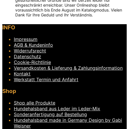
gesundheitlicher Gründe sind wir derzeit leider nur
eingeschränkt erreichbar. Unser Onlineshop bleibt
voraussichtlich bis Ende August im Katalogmodus. Vielen
Dank für Ihre Geduld und Ihr Verständnis.
Dieses
INFO
Produkt
weist
Impressum
mehrere
Varianten
AGB & Kundeninfo
auf.
Widerrufsrecht
Die
Datenschutz
Optionen
Cookie-Richtlinie
können
Versandkosten & Lieferung & Zahlungsinformation
auf
Kontakt
der
Produktseite
Werkstatt Termin und Anfahrt
gewählt
werden
Shop
Shop alle Produkte
Hundehalsband aus Leder im Leder-Mix
Sonderanfertigung auf Bestellung
Hundehalsband made in Germany Design by Gabi
Weisner