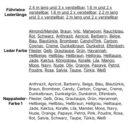
2,4 m lang und 3 x verstellbar
,
1,6 m und 2 x
Führleine
verstellbar
,
1,8 m und 2 x verstellbar
,
2,2 m lang
Lederlänge
und 3 x verstellbar
,
2 m lang und 2 x verstellbar
Almond/Mandel
,
Braun
,
lylic
,
Mahagoni
,
Rauchblau
,
Rot
,
Schwarz
,
Anthrazit
,
Apricot
,
Barberry
,
Beige
,
Blau
,
Blautürkis
,
Brombeer
,
Candy/Pink
,
Carbon
,
Cognac
,
Creme
,
Dunkelbraun
,
Dunkelrot
,
Elfenbein
,
Leder Farbe
Flieder
,
Gelb
,
Grautaupe
,
Grün
,
Havannah
,
Hellbeige
,
Hellblau
,
Hellbraun
,
Hellgrau
,
Helltaupe
,
Jade
,
Kaktus
,
Königsblau
,
Koralle
,
Lila
,
Mango
,
Moos
,
Navy
,
Nude
,
Oliv
,
Orange
,
Papaye
,
Petrol
,
Poudre
,
Rosa
,
Salvia
,
Taupe
,
Türkis
,
Weiß
Anthrazit, Apricot, Barberry, Beige, Blau, Blautürkis,
Braun, Brombeer, Candy, Carbon, Cognac, Creme,
Dunkelbraun, Dunkelgrün, Dunkelrot, Elfenbein,
Nappaleder-
Flieder, Gelb, Grau, Grautaupe, Grün, Havannah,
Farbe 1
Hellbeige, Hellblau, Hellbraun, Hellgrau, Helltaupe,
Jade, Kaktus, Koralle, Lila, Mandel, Moos, Navy,
Nude, Orange, Papaye, Petrol, Pink, Poudre, Rosa,
Rot, Salvia, Schwarz, Taupe, Türkis, Weiß