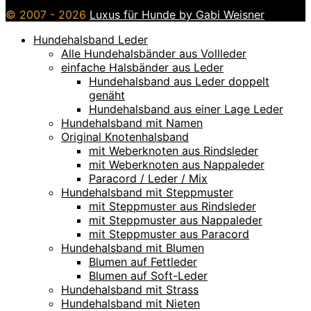
© 2007 - 2026
Luxus für Hunde by Gabi Weisner
Hundehalsband Leder
Alle Hundehalsbänder aus Vollleder
einfache Halsbänder aus Leder
Hundehalsband aus Leder doppelt
genäht
Hundehalsband aus einer Lage Leder
Hundehalsband mit Namen
Original Knotenhalsband
mit Weberknoten aus Rindsleder
mit Weberknoten aus Nappaleder
Paracord / Leder / Mix
Hundehalsband mit Steppmuster
mit Steppmuster aus Rindsleder
mit Steppmuster aus Nappaleder
mit Steppmuster aus Paracord
Hundehalsband mit Blumen
Blumen auf Fettleder
Blumen auf Soft-Leder
Hundehalsband mit Strass
Hundehalsband mit Nieten