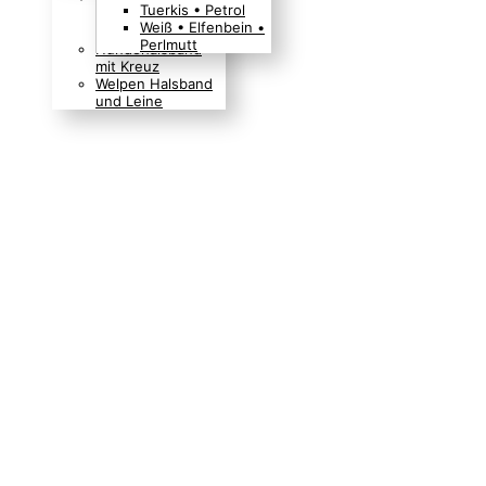
Tuerkis • Petrol
Boho Indianer
Weiß • Elfenbein •
Hippie Look
Perlmutt
Hundehalsband
mit Kreuz
Welpen Halsband
und Leine