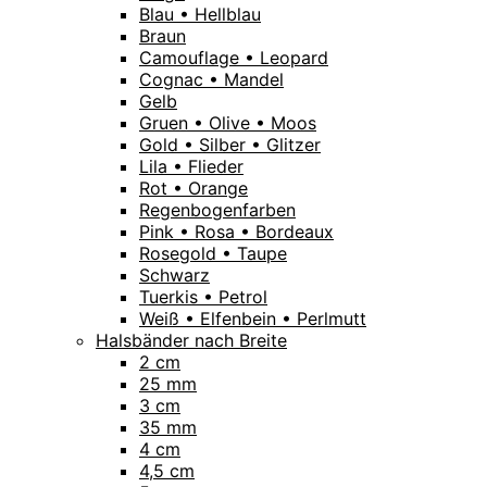
Blau • Hellblau
Braun
Camouflage • Leopard
Cognac • Mandel
Gelb
Gruen • Olive • Moos
Gold • Silber • Glitzer
Lila • Flieder
Rot • Orange
Regenbogenfarben
Pink • Rosa • Bordeaux
Rosegold • Taupe
Schwarz
Tuerkis • Petrol
Weiß • Elfenbein • Perlmutt
Halsbänder nach Breite
2 cm
25 mm
3 cm
35 mm
4 cm
4,5 cm