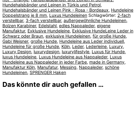
Hundehalsbänder und Leinen in Türkis und Petrol
,
Hundehalsbänder und Leinen Pink - Rosa - Bordeaux
,
Hundeleine
Doppelstrang je 8 mm
,
Luxus Hundeleinen
Schlagwörter:
2-fach
verstellbar
,
3-fach verstellbar
,
außergewöhnliche Hundeleinen
,
Bolzen Karabiner
,
Edelstahl
,
edles Nappaleder
,
eigene
Manufaktur
,
Exklusive Hundeleine
,
Exklusive HundeLeine Leder in
Schwarz oder Braun
,
exklusive Hundeleinen
,
für große Hunde
,
Gabi Weisner
,
große Hunde
,
Hundeleine aus Leder individuell
,
Hundeleine für große Hunde
,
Köln
,
Leder
,
Lederleine
,
Luxury
,
Luxury Design
,
luxurydesign
,
luxurylifestyle
,
Luxus für Hunde
,
luxus Hundeleine
,
Luxus Hundeleine aus Nappaleder
,
Luxus
Hundeleine aus Nappaleder in jeder Farbe
,
made in Germany
,
Manufaktur Köln
,
Manufatur
,
Messing
,
Nappaleder
,
schöne
Hundeleinen
,
SPRENGER Haken
Das könnte dir auch gefallen …