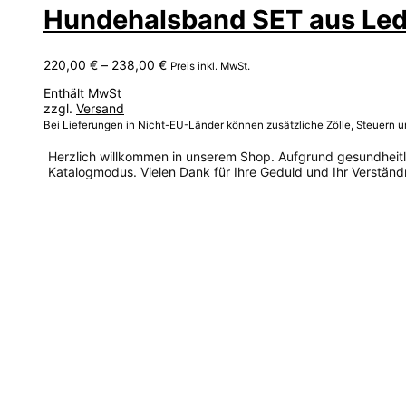
Hundehalsband SET aus Leder
Preisspanne:
220,00
€
–
238,00
€
Preis inkl. MwSt.
220,00 €
Enthält MwSt
bis
zzgl.
Versand
238,00 €
Bei Lieferungen in Nicht-EU-Länder können zusätzliche Zölle, Steuern 
Herzlich willkommen in unserem Shop. Aufgrund gesundheitlic
Katalogmodus. Vielen Dank für Ihre Geduld und Ihr Verständn
Dieses
Produkt
weist
mehrere
Varianten
auf.
Die
Optionen
können
auf
der
Produktseite
gewählt
werden