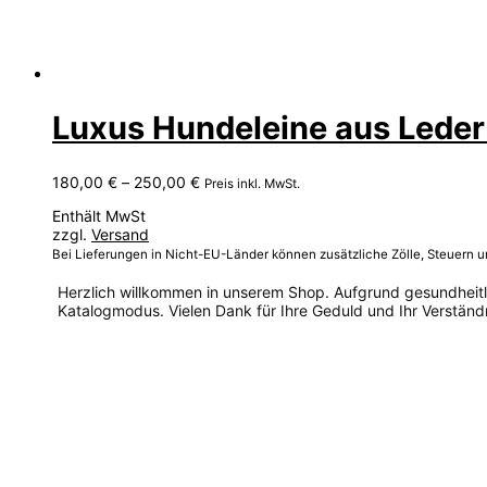
Luxus Hundeleine aus Leder 
Preisspanne:
180,00
€
–
250,00
€
Preis inkl. MwSt.
180,00 €
Enthält MwSt
bis
zzgl.
Versand
250,00 €
Bei Lieferungen in Nicht-EU-Länder können zusätzliche Zölle, Steuern 
Herzlich willkommen in unserem Shop. Aufgrund gesundheitlic
Katalogmodus. Vielen Dank für Ihre Geduld und Ihr Verständn
Dieses
Produkt
weist
mehrere
Varianten
auf.
Die
Optionen