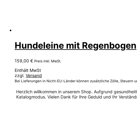
Hundeleine mit Regenbogen
159,00
€
Preis inkl. MwSt.
Enthält MwSt
zzgl.
Versand
Bei Lieferungen in Nicht-EU-Länder können zusätzliche Zölle, Steuern 
Herzlich willkommen in unserem Shop. Aufgrund gesundheitlic
Katalogmodus. Vielen Dank für Ihre Geduld und Ihr Verständn
Dieses
Produkt
weist
mehrere
Varianten
auf.