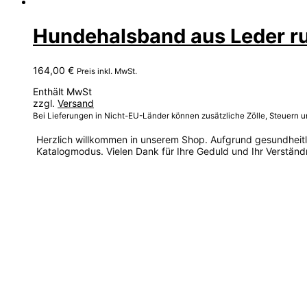
Hundehalsband aus Leder ru
164,00
€
Preis inkl. MwSt.
Enthält MwSt
zzgl.
Versand
Bei Lieferungen in Nicht-EU-Länder können zusätzliche Zölle, Steuern 
Herzlich willkommen in unserem Shop. Aufgrund gesundheitlic
Katalogmodus. Vielen Dank für Ihre Geduld und Ihr Verständn
Dieses
Produkt
weist
mehrere
Varianten
auf.
Die
Optionen
können
auf
der
Produktseite