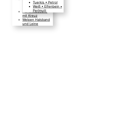
Tuerkis • Petrol
Boho Indianer
Weiß • Elfenbein •
Hippie Look
Perlmutt
Hundehalsband
mit Kreuz
Welpen Halsband
und Leine