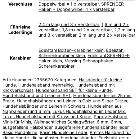
Verschluss
Doppelwirbel = 1 x verstellbar
,
SPRENGER-
Haken + Doppelwirbel. 1 x verstellbar
2,4 m lang und 3 x verstellbar
,
1,6 m und 2 x
Führleine
verstellbar
,
1,8 m und 2 x verstellbar
,
2,2 m lang
Lederlänge
und 3 x verstellbar
,
2 m lang und 2 x verstellbar
Edelstahl Bolzen-Karabiner klein
,
Edelstahl
Scherenkarabiner klein
,
Edelstahl SPRENGER
Karabiner
Haken klein
,
Messing Schnapphaken
Scherenkarabiner
Artikelnummer:
2355670
Kategorien:
Halsbänder für kleine
Hunde
,
Hundehalsband mehrreihig
,
Hundehalsband mit
Klickverschluss
,
Hundehalsband SET für kleine Hunde
,
Hundehalsband und Leine im SET
,
Hundehalsbänder bis 25 mm
Breite
,
Hundehalsbänder und Leinen in Gold und Silber Glitzer
,
Hundehalsbänder und Leinen in Schwarz
,
Hundeleinen aus
Nappaleder rund 6 mm
,
Luxus Hundehalsband im Leder Mix
,
Luxus Hundehalsband mit Strass und Krone
,
Puppy Halsband
Minis für Minis
,
Weihnachtliches
Schlagwörter:
6 mm
,
6mm
,
ausgefallene Halsbänder
,
ausgefallene hundehalsbänder leder
,
Basic Hundeleine
,
Basic Hundeleine Leder
,
Breites Halsband für
kleine Hunde
,
die schönsten hundehalsbänder
,
Edelstahl
,
erste