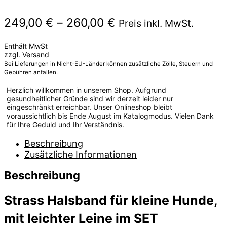
Preisspanne:
249,00
€
–
260,00
€
Preis inkl. MwSt.
249,00 €
Enthält MwSt
bis
zzgl.
Versand
260,00 €
Bei Lieferungen in Nicht-EU-Länder können zusätzliche Zölle, Steuern und
Gebühren anfallen.
Herzlich willkommen in unserem Shop. Aufgrund
gesundheitlicher Gründe sind wir derzeit leider nur
eingeschränkt erreichbar. Unser Onlineshop bleibt
voraussichtlich bis Ende August im Katalogmodus. Vielen Dank
für Ihre Geduld und Ihr Verständnis.
Beschreibung
Zusätzliche Informationen
Beschreibung
Strass Halsband für kleine Hunde,
mit leichter Leine im SET