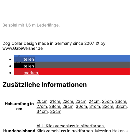
Beispiel mit 1,6 m Lederlänge.
Dog Collar Design made in Germany since 2007 © by
www.GabiWeisner.de
teilen
teilen
merken
Zusätzliche Informationen
20cm
,
21cm
,
22cm
,
23cm
,
24cm
,
25cm
,
26cm
,
Halsumfang in
27cm
,
28cm
,
29cm
,
30cm
,
31cm
,
32cm
,
33cm
,
cm
34cm
,
35cm
ALU Klickverschluss in silberfarben
,
Hundehalsband
Klickverschluss in goldfarben
,
Messing Haken +