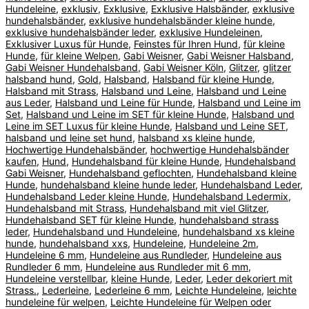
Hundeleine
,
exklusiv
,
Exklusive
,
Exklusive Halsbänder
,
exklusive
hundehalsbänder
,
exklusive hundehalsbänder kleine hunde
,
exklusive hundehalsbänder leder
,
exklusive Hundeleinen
,
Exklusiver Luxus für Hunde
,
Feinstes für Ihren Hund
,
für kleine
Hunde
,
für kleine Welpen
,
Gabi Weisner
,
Gabi Weisner Halsband
,
Gabi Weisner Hundehalsband
,
Gabi Weisner Köln
,
Glitzer
,
glitzer
halsband hund
,
Gold
,
Halsband
,
Halsband für kleine Hunde
,
Halsband mit Strass
,
Halsband und Leine
,
Halsband und Leine
aus Leder
,
Halsband und Leine für Hunde
,
Halsband und Leine im
Set
,
Halsband und Leine im SET für kleine Hunde
,
Halsband und
Leine im SET Luxus für kleine Hunde
,
Halsband und Leine SET
,
halsband und leine set hund
,
halsband xs kleine hunde
,
Hochwertige Hundehalsbänder
,
hochwertige Hundehalsbänder
kaufen
,
Hund
,
Hundehalsband für kleine Hunde
,
Hundehalsband
Gabi Weisner
,
Hundehalsband geflochten
,
Hundehalsband kleine
Hunde
,
hundehalsband kleine hunde leder
,
Hundehalsband Leder
,
Hundehalsband Leder kleine Hunde
,
Hundehalsband Ledermix
,
Hundehalsband mit Strass
,
Hundehalsband mit viel Glitzer
,
Hundehalsband SET für kleine Hunde
,
hundehalsband strass
leder
,
Hundehalsband und Hundeleine
,
hundehalsband xs kleine
hunde
,
hundehalsband xxs
,
Hundeleine
,
Hundeleine 2m
,
Hundeleine 6 mm
,
Hundeleine aus Rundleder
,
Hundeleine aus
Rundleder 6 mm
,
Hundeleine aus Rundleder mit 6 mm
,
Hundeleine verstellbar
,
kleine Hunde
,
Leder
,
Leder dekoriert mit
Strass.
,
Lederleine
,
Lederleine 6 mm
,
Leichte Hundeleine
,
leichte
hundeleine für welpen
,
Leichte Hundeleine für Welpen oder