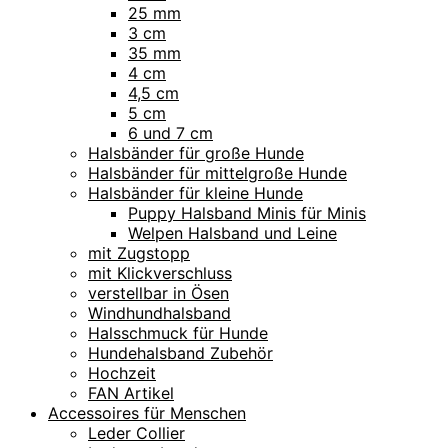
25 mm
3 cm
35 mm
4 cm
4,5 cm
5 cm
6 und 7 cm
Halsbänder für große Hunde
Halsbänder für mittelgroße Hunde
Halsbänder für kleine Hunde
Puppy Halsband Minis für Minis
Welpen Halsband und Leine
mit Zugstopp
mit Klickverschluss
verstellbar in Ösen
Windhundhalsband
Halsschmuck für Hunde
Hundehalsband Zubehör
Hochzeit
FAN Artikel
Accessoires für Menschen
Leder Collier