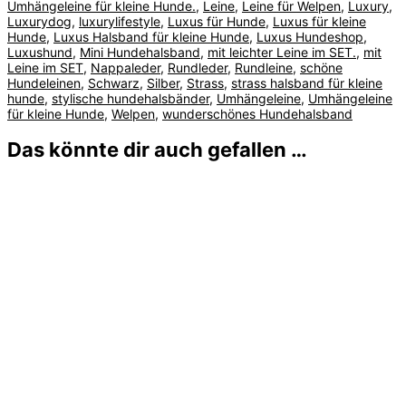
Umhängeleine für kleine Hunde.
,
Leine
,
Leine für Welpen
,
Luxury
,
Luxurydog
,
luxurylifestyle
,
Luxus für Hunde
,
Luxus für kleine
Hunde
,
Luxus Halsband für kleine Hunde
,
Luxus Hundeshop
,
Luxushund
,
Mini Hundehalsband
,
mit leichter Leine im SET.
,
mit
Leine im SET
,
Nappaleder
,
Rundleder
,
Rundleine
,
schöne
Hundeleinen
,
Schwarz
,
Silber
,
Strass
,
strass halsband für kleine
hunde
,
stylische hundehalsbänder
,
Umhängeleine
,
Umhängeleine
für kleine Hunde
,
Welpen
,
wunderschönes Hundehalsband
Das könnte dir auch gefallen …