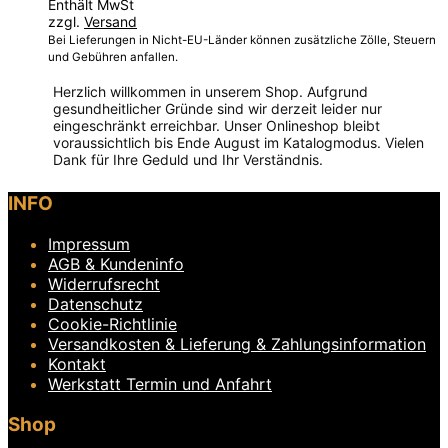
Enthält MwSt
bis
zzgl.
Versand
128,00 €
Bei Lieferungen in Nicht-EU-Länder können zusätzliche Zölle, Steuern
und Gebühren anfallen.
Herzlich willkommen in unserem Shop. Aufgrund
gesundheitlicher Gründe sind wir derzeit leider nur
eingeschränkt erreichbar. Unser Onlineshop bleibt
voraussichtlich bis Ende August im Katalogmodus. Vielen
Dank für Ihre Geduld und Ihr Verständnis.
Dieses
INFO
Produkt
weist
Impressum
mehrere
Varianten
AGB & Kundeninfo
auf.
Widerrufsrecht
Die
Datenschutz
Optionen
Cookie-Richtlinie
können
Versandkosten & Lieferung & Zahlungsinformation
auf
Kontakt
der
Produktseite
Werkstatt Termin und Anfahrt
gewählt
werden
Shop