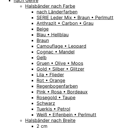
nach Genre
Halsbänder nach Farbe
nach Länderfarben
SERIE Leder Mix • Braun • Perlmutt
Anthrazit • Carbon • Grau
Beige
Blau • Hellblau
Braun
Camouflage • Leopard
Cognac • Mandel
Gelb
Gruen • Olive • Moos
Gold • Silber • Glitzer
Lila • Flieder
Rot • Orange
Regenbogenfarben
Pink • Rosa • Bordeaux
Rosegold • Taupe
Schwarz
Tuerkis • Petrol
Weiß • Elfenbein • Perlmutt
Halsbänder nach Breite
2 cm