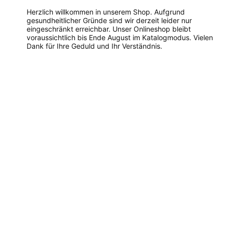
Herzlich willkommen in unserem Shop. Aufgrund
gesundheitlicher Gründe sind wir derzeit leider nur
eingeschränkt erreichbar. Unser Onlineshop bleibt
voraussichtlich bis Ende August im Katalogmodus. Vielen
Dank für Ihre Geduld und Ihr Verständnis.
Dieses
Produkt
weist
mehrere
Varianten
auf.
Die
Optionen
können
auf
der
Produktseite
gewählt
werden