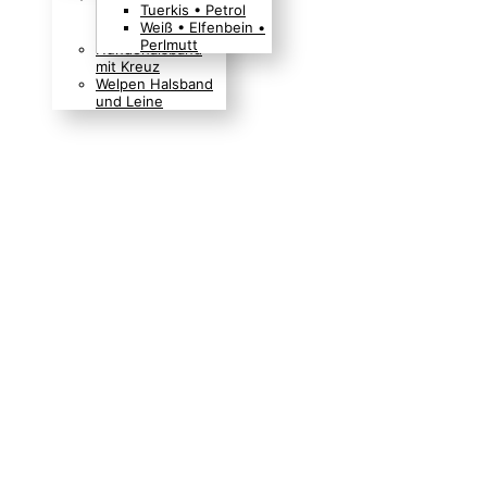
Tuerkis • Petrol
Boho Indianer
Weiß • Elfenbein •
Hippie Look
Perlmutt
Hundehalsband
mit Kreuz
Welpen Halsband
und Leine