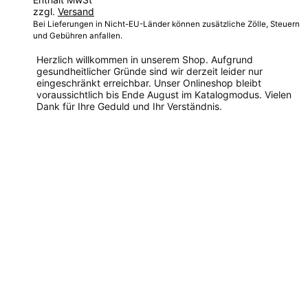
zzgl.
Versand
Bei Lieferungen in Nicht-EU-Länder können zusätzliche Zölle, Steuern
und Gebühren anfallen.
Herzlich willkommen in unserem Shop. Aufgrund
gesundheitlicher Gründe sind wir derzeit leider nur
eingeschränkt erreichbar. Unser Onlineshop bleibt
voraussichtlich bis Ende August im Katalogmodus. Vielen
Dank für Ihre Geduld und Ihr Verständnis.
Dieses
Produkt
weist
mehrere
Varianten
auf.
Die
Optionen
können
auf
der
Produktseite
gewählt
werden