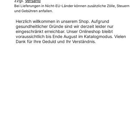
zzgl.
Versand
260,00 €
Bei Lieferungen in Nicht-EU-Länder können zusätzliche Zölle, Steuern
und Gebühren anfallen.
Herzlich willkommen in unserem Shop. Aufgrund
gesundheitlicher Gründe sind wir derzeit leider nur
eingeschränkt erreichbar. Unser Onlineshop bleibt
voraussichtlich bis Ende August im Katalogmodus. Vielen
Dank für Ihre Geduld und Ihr Verständnis.
Dieses
Produkt
weist
mehrere
Varianten
auf.
Die
Optionen
können
auf
der
Produktseite
gewählt
werden