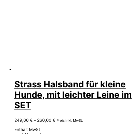
Strass Halsband für kleine
Hunde, mit leichter Leine im
SET
Preisspanne:
249,00
€
–
260,00
€
Preis inkl. MwSt.
249,00 €
Enthält MwSt
bis