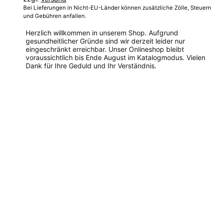
Bei Lieferungen in Nicht-EU-Länder können zusätzliche Zölle, Steuern
und Gebühren anfallen.
Herzlich willkommen in unserem Shop. Aufgrund
gesundheitlicher Gründe sind wir derzeit leider nur
eingeschränkt erreichbar. Unser Onlineshop bleibt
voraussichtlich bis Ende August im Katalogmodus. Vielen
Dank für Ihre Geduld und Ihr Verständnis.
Dieses
Produkt
weist
mehrere
Varianten
auf.
Die
Optionen
können
auf
der
Produktseite
gewählt
werden