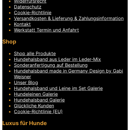
Widerrufsrecht
Die
Datenschutz
Optionen
Cookie-Richtlinie
können
Versandkosten & Lieferung & Zahlungsinformation
auf
Kontakt
der
Produktseite
Werkstatt Termin und Anfahrt
gewählt
werden
Shop
Shop alle Produkte
Hundehalsband aus Leder im Leder-Mix
Sonderanfertigung auf Bestellung
Hundehalsband made in Germany Design by Gabi
Weisner
Unser Blog
Hundehalsband und Leine im Set Galerie
Hundeleinen Galerie
Hundehalsband Galerie
Glückliche Kunden
Cookie-Richtlinie (EU)
Luxus für Hunde