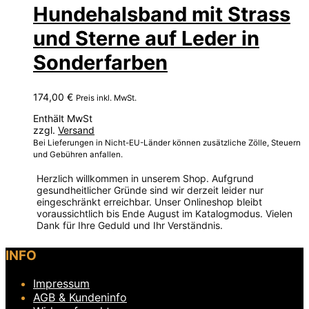
Hundehalsband mit Strass
und Sterne auf Leder in
Sonderfarben
174,00
€
Preis inkl. MwSt.
Enthält MwSt
zzgl.
Versand
Bei Lieferungen in Nicht-EU-Länder können zusätzliche Zölle, Steuern
und Gebühren anfallen.
Herzlich willkommen in unserem Shop. Aufgrund
gesundheitlicher Gründe sind wir derzeit leider nur
eingeschränkt erreichbar. Unser Onlineshop bleibt
voraussichtlich bis Ende August im Katalogmodus. Vielen
Dank für Ihre Geduld und Ihr Verständnis.
Dieses
INFO
Produkt
weist
Impressum
mehrere
Varianten
AGB & Kundeninfo
auf.