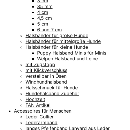
3 cm
35 mm
4 cm
4,5 cm
5 cm
6 und 7 cm
Halsbänder für große Hunde
Halsbänder für mittelgroße Hunde
Halsbänder für kleine Hunde
Puppy Halsband Minis für Minis
Welpen Halsband und Leine
mit Zugstopp
mit Klickverschluss
verstellbar in Ösen
Windhundhalsband
Halsschmuck für Hunde
Hundehalsband Zubehör
Hochzeit
FAN Artikel
Accessoires für Menschen
Leder Collier
Lederarmband
langes Pfeifenband Lanyard aus Leder