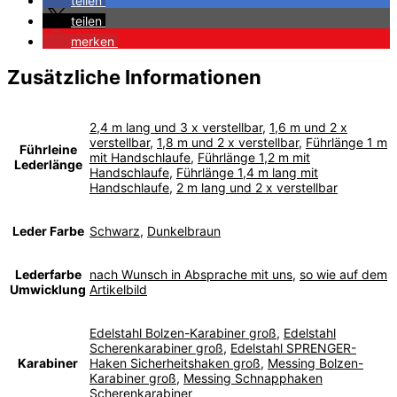
teilen
teilen
merken
Zusätzliche Informationen
2,4 m lang und 3 x verstellbar
,
1,6 m und 2 x
verstellbar
,
1,8 m und 2 x verstellbar
,
Führlänge 1 m
Führleine
mit Handschlaufe
,
Führlänge 1,2 m mit
Lederlänge
Handschlaufe
,
Führlänge 1,4 m lang mit
Handschlaufe
,
2 m lang und 2 x verstellbar
Leder Farbe
Schwarz
,
Dunkelbraun
Lederfarbe
nach Wunsch in Absprache mit uns
,
so wie auf dem
Umwicklung
Artikelbild
Edelstahl Bolzen-Karabiner groß
,
Edelstahl
Scherenkarabiner groß
,
Edelstahl SPRENGER-
Karabiner
Haken Sicherheitshaken groß
,
Messing Bolzen-
Karabiner groß
,
Messing Schnapphaken
Scherenkarabiner