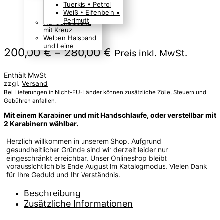
Tuerkis • Petrol
Boho Indianer
Weiß • Elfenbein •
Hippie Look
Perlmutt
Hundehalsband
mit Kreuz
Welpen Halsband
und Leine
Preisspanne:
200,00
€
–
280,00
€
Preis inkl. MwSt.
200,00 €
Enthält MwSt
bis
zzgl.
Versand
280,00 €
Bei Lieferungen in Nicht-EU-Länder können zusätzliche Zölle, Steuern und
Gebühren anfallen.
Mit einem Karabiner und mit Handschlaufe, oder verstellbar mit
2 Karabinern wählbar.
Herzlich willkommen in unserem Shop. Aufgrund
gesundheitlicher Gründe sind wir derzeit leider nur
eingeschränkt erreichbar. Unser Onlineshop bleibt
voraussichtlich bis Ende August im Katalogmodus. Vielen Dank
für Ihre Geduld und Ihr Verständnis.
Beschreibung
Zusätzliche Informationen