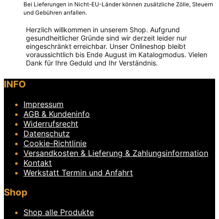
Bei Lieferungen in Nicht-EU-Länder können zusätzliche Zölle, Steuern
und Gebühren anfallen.
Herzlich willkommen in unserem Shop. Aufgrund
gesundheitlicher Gründe sind wir derzeit leider nur
eingeschränkt erreichbar. Unser Onlineshop bleibt
voraussichtlich bis Ende August im Katalogmodus. Vielen
Dank für Ihre Geduld und Ihr Verständnis.
Dieses
INFO
Produkt
weist
Impressum
mehrere
Varianten
AGB & Kundeninfo
auf.
Widerrufsrecht
Die
Datenschutz
Optionen
Cookie-Richtlinie
können
Versandkosten & Lieferung & Zahlungsinformation
auf
Kontakt
der
Produktseite
Werkstatt Termin und Anfahrt
gewählt
werden
Shop
Shop alle Produkte