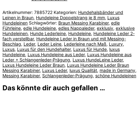
Artikelnummer:
7885722
Kategorien:
Hundehalsbänder und
Leinen in Braun
,
Hundeleine Doppelstrang je 8 mm
,
Luxus
Hundeleinen
Schlagwörter:
Braun Messing Karabiner
,
edle
Führleine
,
edle Hundeleine
,
edles Nappaleder
,
exklusiv
,
exklusive
Hundeleinen
,
Hunde Lederleine
,
Hundeleine
,
Hundeleine Leder 2-
fach verstellbar
,
Hundeleine Leder in Braun und mit Messing-
Beschlag
,
Leder
,
Leder Leine
,
Lederleine nach Maß
,
Luxury
,
Luxus
,
Luxus für den Hundehalter
,
Luxus für Hunde
,
luxus
Hundeleine
,
Luxus Hundeleine aus Leder
,
Luxus Hundeleine aus
Leder + Schlangenleder-Prägung
,
Luxus HundeLeine Leder
,
Luxus Hundeleine Leder Braun
,
Luxus Hundeleine Leder Braun
Messing Karabiner
,
Luxus Leder
,
luxus Qualität
,
made in Germany
,
Messing Karabiner
,
Schlangenleder-Prägung
,
schöne Hundeleinen
Das könnte dir auch gefallen …