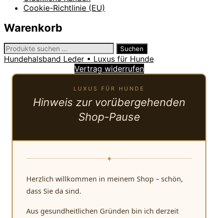
Cookie-Richtlinie (EU)
Warenkorb
Suchen
Suchen
nach:
Hundehalsband Leder • Luxus für Hunde
Vertrag widerrufen
LUXUS FÜR HUNDE
Hinweis zur vorübergehenden
Shop-Pause
✦
Herzlich willkommen in meinem Shop – schön,
dass Sie da sind.
Aus gesundheitlichen Gründen bin ich derzeit