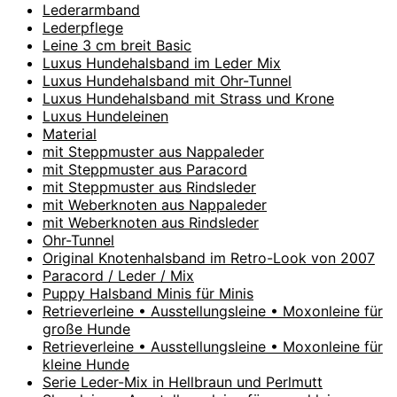
Lederarmband
Lederpflege
Leine 3 cm breit Basic
Luxus Hundehalsband im Leder Mix
Luxus Hundehalsband mit Ohr-Tunnel
Luxus Hundehalsband mit Strass und Krone
Luxus Hundeleinen
Material
mit Steppmuster aus Nappaleder
mit Steppmuster aus Paracord
mit Steppmuster aus Rindsleder
mit Weberknoten aus Nappaleder
mit Weberknoten aus Rindsleder
Ohr-Tunnel
Original Knotenhalsband im Retro-Look von 2007
Paracord / Leder / Mix
Puppy Halsband Minis für Minis
Retrieverleine • Ausstellungsleine • Moxonleine für
große Hunde
Retrieverleine • Ausstellungsleine • Moxonleine für
kleine Hunde
Serie Leder-Mix in Hellbraun und Perlmutt