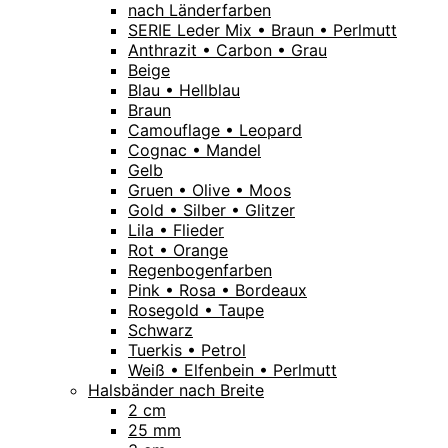
nach Länderfarben
SERIE Leder Mix • Braun • Perlmutt
Anthrazit • Carbon • Grau
Beige
Blau • Hellblau
Braun
Camouflage • Leopard
Cognac • Mandel
Gelb
Gruen • Olive • Moos
Gold • Silber • Glitzer
Lila • Flieder
Rot • Orange
Regenbogenfarben
Pink • Rosa • Bordeaux
Rosegold • Taupe
Schwarz
Tuerkis • Petrol
Weiß • Elfenbein • Perlmutt
Halsbänder nach Breite
2 cm
25 mm