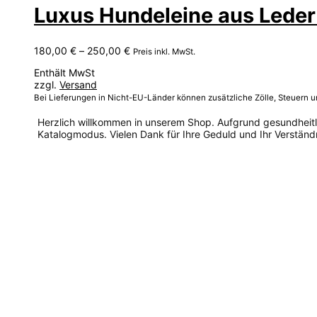
Luxus Hundeleine aus Leder 
Preisspanne:
180,00
€
–
250,00
€
Preis inkl. MwSt.
180,00 €
Enthält MwSt
bis
zzgl.
Versand
250,00 €
Bei Lieferungen in Nicht-EU-Länder können zusätzliche Zölle, Steuern 
Herzlich willkommen in unserem Shop. Aufgrund gesundheitlic
Katalogmodus. Vielen Dank für Ihre Geduld und Ihr Verständn
Dieses
Produkt
weist
mehrere
Varianten
auf.
Die
Optionen
können
auf
der
Produktseite
gewählt
werden