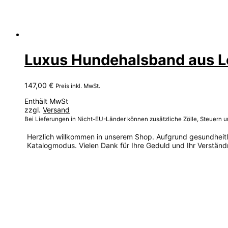
Luxus Hundehalsband aus Le
147,00
€
Preis inkl. MwSt.
Enthält MwSt
zzgl.
Versand
Bei Lieferungen in Nicht-EU-Länder können zusätzliche Zölle, Steuern 
Herzlich willkommen in unserem Shop. Aufgrund gesundheitlic
Katalogmodus. Vielen Dank für Ihre Geduld und Ihr Verständn
Dieses
Produkt
weist
mehrere
Varianten
auf.
Die
Optionen