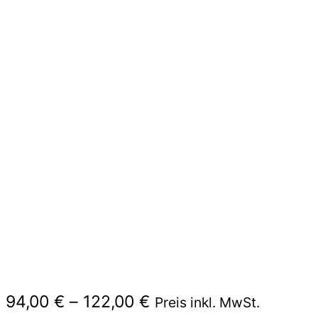
Preisspanne:
94,00
€
–
122,00
€
Preis inkl. MwSt.