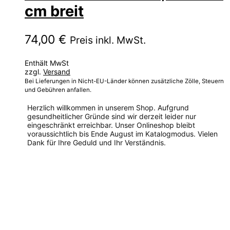
cm breit
74,00
€
Preis inkl. MwSt.
Enthält MwSt
zzgl.
Versand
Bei Lieferungen in Nicht-EU-Länder können zusätzliche Zölle, Steuern
und Gebühren anfallen.
Herzlich willkommen in unserem Shop. Aufgrund
gesundheitlicher Gründe sind wir derzeit leider nur
eingeschränkt erreichbar. Unser Onlineshop bleibt
voraussichtlich bis Ende August im Katalogmodus. Vielen
Dank für Ihre Geduld und Ihr Verständnis.
Dieses
Produkt
weist
mehrere
Varianten
auf.
Die
Optionen