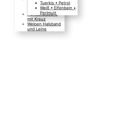
Tuerkis • Petrol
Boho Indianer
Weiß • Elfenbein •
Hippie Look
Perlmutt
Hundehalsband
mit Kreuz
Welpen Halsband
und Leine