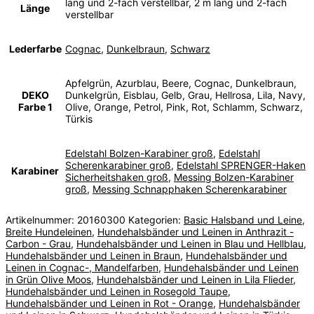
lang und 2-fach verstellbar, 2 m lang und 2-fach
Länge
verstellbar
Lederfarbe
Cognac
,
Dunkelbraun
,
Schwarz
Apfelgrün, Azurblau, Beere, Cognac, Dunkelbraun,
DEKO
Dunkelgrün, Eisblau, Gelb, Grau, Hellrosa, Lila, Navy,
Farbe 1
Olive, Orange, Petrol, Pink, Rot, Schlamm, Schwarz,
Türkis
Edelstahl Bolzen-Karabiner groß
,
Edelstahl
Scherenkarabiner groß
,
Edelstahl SPRENGER-Haken
Karabiner
Sicherheitshaken groß
,
Messing Bolzen-Karabiner
groß
,
Messing Schnapphaken Scherenkarabiner
Artikelnummer:
20160300
Kategorien:
Basic Halsband und Leine
,
Breite Hundeleinen
,
Hundehalsbänder und Leinen in Anthrazit -
Carbon - Grau
,
Hundehalsbänder und Leinen in Blau und Hellblau
,
Hundehalsbänder und Leinen in Braun
,
Hundehalsbänder und
Leinen in Cognac-, Mandelfarben
,
Hundehalsbänder und Leinen
in Grün Olive Moos
,
Hundehalsbänder und Leinen in Lila Flieder
,
Hundehalsbänder und Leinen in Rosegold Taupe
,
Hundehalsbänder und Leinen in Rot - Orange
,
Hundehalsbänder