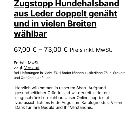
Zugstopp Hundehalsband
aus Leder doppelt genäht
und in vielen Breiten
wählbar
Preisspanne:
67,00
€
–
73,00
€
Preis inkl. MwSt.
67,00 €
Enthält MwSt
bis
zzgl.
Versand
73,00 €
Bei Lieferungen in Nicht-EU-Länder können zusätzliche Zölle, Steuern
und Gebühren anfallen.
Herzlich willkommen in unserem Shop. Aufgrund
gesundheitlicher Gründe sind wir derzeit leider nur
eingeschränkt erreichbar. Unser Onlineshop bleibt
voraussichtlich bis Ende August im Katalogmodus. Vielen
Dank für Ihre Geduld und Ihr Verständnis.
Dieses
Produkt
weist