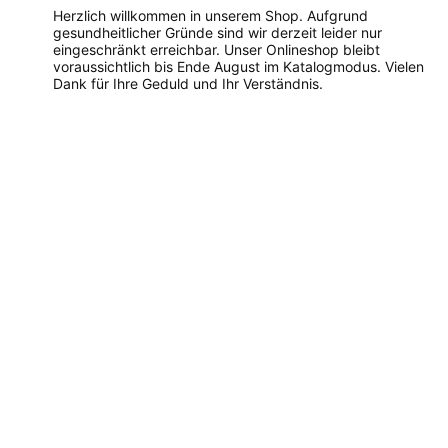
Herzlich willkommen in unserem Shop. Aufgrund
gesundheitlicher Gründe sind wir derzeit leider nur
eingeschränkt erreichbar. Unser Onlineshop bleibt
voraussichtlich bis Ende August im Katalogmodus. Vielen
Dank für Ihre Geduld und Ihr Verständnis.
Dieses
Produkt
weist
mehrere
Varianten
auf.
Die
Optionen
können
auf
der
Produktseite
gewählt
werden