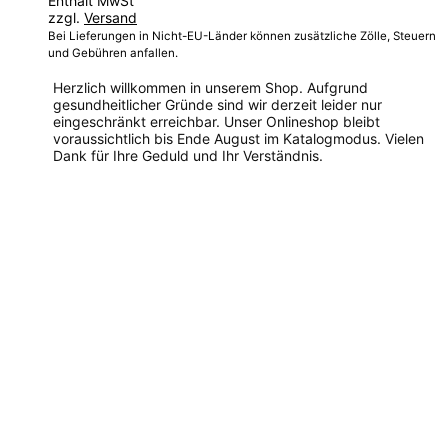
Enthält MwSt
bis
zzgl.
Versand
116,00 €
Bei Lieferungen in Nicht-EU-Länder können zusätzliche Zölle, Steuern
und Gebühren anfallen.
Herzlich willkommen in unserem Shop. Aufgrund
gesundheitlicher Gründe sind wir derzeit leider nur
eingeschränkt erreichbar. Unser Onlineshop bleibt
voraussichtlich bis Ende August im Katalogmodus. Vielen
Dank für Ihre Geduld und Ihr Verständnis.
Dieses
Produkt
weist
mehrere
Varianten
auf.
Die
Optionen
können
auf
der
Produktseite
gewählt
werden