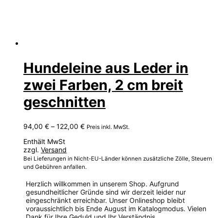
Hundeleine aus Leder in
zwei Farben, 2 cm breit
geschnitten
Preisspanne:
94,00
€
–
122,00
€
Preis inkl. MwSt.
94,00 €
Enthält MwSt
bis
zzgl.
Versand
122,00 €
Bei Lieferungen in Nicht-EU-Länder können zusätzliche Zölle, Steuern
und Gebühren anfallen.
Herzlich willkommen in unserem Shop. Aufgrund
gesundheitlicher Gründe sind wir derzeit leider nur
eingeschränkt erreichbar. Unser Onlineshop bleibt
voraussichtlich bis Ende August im Katalogmodus. Vielen
Dank für Ihre Geduld und Ihr Verständnis.