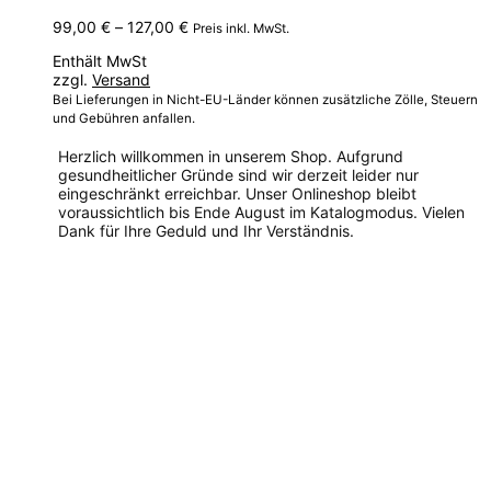
Preisspanne:
99,00
€
–
127,00
€
Preis inkl. MwSt.
99,00 €
Enthält MwSt
bis
zzgl.
Versand
127,00 €
Bei Lieferungen in Nicht-EU-Länder können zusätzliche Zölle, Steuern
und Gebühren anfallen.
Herzlich willkommen in unserem Shop. Aufgrund
gesundheitlicher Gründe sind wir derzeit leider nur
eingeschränkt erreichbar. Unser Onlineshop bleibt
voraussichtlich bis Ende August im Katalogmodus. Vielen
Dank für Ihre Geduld und Ihr Verständnis.
Dieses
Produkt
weist
mehrere
Varianten
auf.
Die
Optionen
können
auf
der
Produktseite