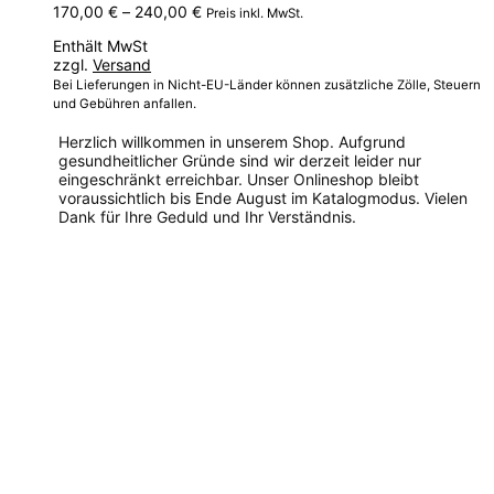
Preisspanne:
170,00
€
–
240,00
€
Preis inkl. MwSt.
170,00 €
Enthält MwSt
bis
zzgl.
Versand
240,00 €
Bei Lieferungen in Nicht-EU-Länder können zusätzliche Zölle, Steuern
und Gebühren anfallen.
Herzlich willkommen in unserem Shop. Aufgrund
gesundheitlicher Gründe sind wir derzeit leider nur
eingeschränkt erreichbar. Unser Onlineshop bleibt
voraussichtlich bis Ende August im Katalogmodus. Vielen
Dank für Ihre Geduld und Ihr Verständnis.
Dieses
Produkt
weist
mehrere
Varianten
auf.
Die
Optionen
können
auf
der
Produktseite
gewählt