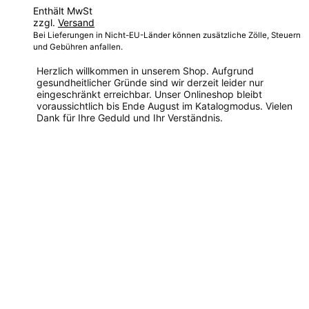
86,00 €
Enthält MwSt
bis
zzgl.
Versand
116,00 €
Bei Lieferungen in Nicht-EU-Länder können zusätzliche Zölle, Steuern
und Gebühren anfallen.
Herzlich willkommen in unserem Shop. Aufgrund
gesundheitlicher Gründe sind wir derzeit leider nur
eingeschränkt erreichbar. Unser Onlineshop bleibt
voraussichtlich bis Ende August im Katalogmodus. Vielen
Dank für Ihre Geduld und Ihr Verständnis.
Dieses
Produkt
weist
mehrere
Varianten
auf.
Die
Optionen
können
auf
der
Produktseite
gewählt
werden