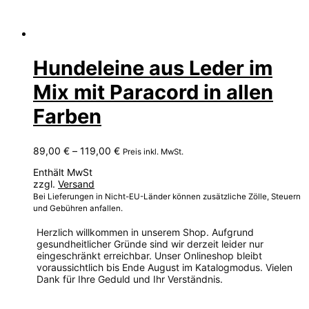
Hundeleine aus Leder im
Mix mit Paracord in allen
Farben
Preisspanne:
89,00
€
–
119,00
€
Preis inkl. MwSt.
89,00 €
Enthält MwSt
bis
zzgl.
Versand
119,00 €
Bei Lieferungen in Nicht-EU-Länder können zusätzliche Zölle, Steuern
und Gebühren anfallen.
Herzlich willkommen in unserem Shop. Aufgrund
gesundheitlicher Gründe sind wir derzeit leider nur
eingeschränkt erreichbar. Unser Onlineshop bleibt
voraussichtlich bis Ende August im Katalogmodus. Vielen
Dank für Ihre Geduld und Ihr Verständnis.
Dieses