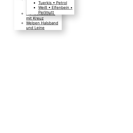
Tuerkis • Petrol
Boho Indianer
Weiß • Elfenbein •
Hippie Look
Perlmutt
Hundehalsband
mit Kreuz
Welpen Halsband
und Leine