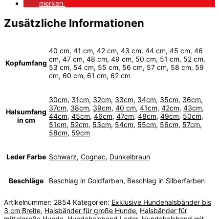
merken
Zusätzliche Informationen
40 cm, 41 cm, 42 cm, 43 cm, 44 cm, 45 cm, 46
cm, 47 cm, 48 cm, 49 cm, 50 cm, 51 cm, 52 cm,
Kopfumfang
53 cm, 54 cm, 55 cm, 56 cm, 57 cm, 58 cm, 59
cm, 60 cm, 61 cm, 62 cm
30cm
,
31cm
,
32cm
,
33cm
,
34cm
,
35cm
,
36cm
,
37cm
,
38cm
,
39cm
,
40 cm
,
41cm
,
42cm
,
43cm
,
Halsumfang
44cm
,
45cm
,
46cm
,
47cm
,
48cm
,
49cm
,
50cm
,
in cm
51cm
,
52cm
,
53cm
,
54cm
,
55cm
,
56cm
,
57cm
,
58cm
,
59cm
Leder Farbe
Schwarz
,
Cognac
,
Dunkelbraun
Beschläge
Beschlag in Goldfarben, Beschlag in Silberfarben
Artikelnummer:
2854
Kategorien:
Exklusive Hundehalsbänder bis
3 cm Breite
,
Halsbänder für große Hunde
,
Halsbänder für
mittelgroße Hunde
,
Hundehalsband Leder
,
Hundehalsband mit