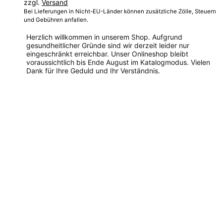
zzgl.
Versand
Bei Lieferungen in Nicht-EU-Länder können zusätzliche Zölle, Steuern
und Gebühren anfallen.
Herzlich willkommen in unserem Shop. Aufgrund
gesundheitlicher Gründe sind wir derzeit leider nur
eingeschränkt erreichbar. Unser Onlineshop bleibt
voraussichtlich bis Ende August im Katalogmodus. Vielen
Dank für Ihre Geduld und Ihr Verständnis.
Dieses
Produkt
weist
mehrere
Varianten
auf.
Die
Optionen
können
auf
der
Produktseite
gewählt
werden