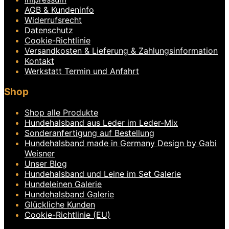
mehrere
Varianten
AGB & Kundeninfo
auf.
Widerrufsrecht
Die
Datenschutz
Optionen
Cookie-Richtlinie
können
Versandkosten & Lieferung & Zahlungsinformation
auf
Kontakt
der
Produktseite
Werkstatt Termin und Anfahrt
gewählt
werden
Shop
Shop alle Produkte
Hundehalsband aus Leder im Leder-Mix
Sonderanfertigung auf Bestellung
Hundehalsband made in Germany Design by Gabi
Weisner
Unser Blog
Hundehalsband und Leine im Set Galerie
Hundeleinen Galerie
Hundehalsband Galerie
Glückliche Kunden
Cookie-Richtlinie (EU)