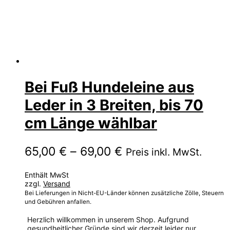
Bei Fuß Hundeleine aus
Leder in 3 Breiten, bis 70
cm Länge wählbar
Preisspanne:
65,00
€
–
69,00
€
Preis inkl. MwSt.
65,00 €
Enthält MwSt
bis
zzgl.
Versand
69,00 €
Bei Lieferungen in Nicht-EU-Länder können zusätzliche Zölle, Steuern
und Gebühren anfallen.
Herzlich willkommen in unserem Shop. Aufgrund
gesundheitlicher Gründe sind wir derzeit leider nur