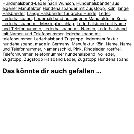
Hundehalsband-Leder nach Wunsch
,
Hundehalsbänder aus
eigener Manufaktur
,
Hundehalsbänder mit Zugstopp
,
Köln
,
lange
Halsbänder
,
Lange Halsbänder für große Hunde
,
Leder
,
Lederhalsband
,
Lederhalsband aus eigener Manufaktur in Köln.
,
Lederhalsband mit Messingbeschlag
,
Lederhalsband mit Name
und Telefonnummer
,
Lederhalsband mit Namen
,
Lederhalsband
mit Namen und Telefonnummer
,
lederhalsband mit
telefonnummer
,
Lederhalsband Zugstopp
,
ledermanufaktur
hundehalsband
,
made in Germany
,
Manufaktur Köln
,
Name
,
Name
und Telefonnummer
,
Namensschild
,
Pink
,
Rindsleder
,
rostfrei
,
Telefonnummer
,
telefonnummer hundehalsband
,
Vollleder
,
Zugstopp
,
Zugstopp Halsband Leder
,
Zugstopp Hundehalsband
Das könnte dir auch gefallen …