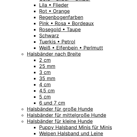
Lila • Flieder
Rot • Orange
Regenbogenfarben
Pink • Rosa • Bordeaux
Rosegold • Taupe
Schwarz
Tuerkis • Petrol
Weiß • Elfenbein • Perlmutt
Halsbänder nach Breite
2 cm
25 mm
3 cm
35 mm
4 cm
4,5 cm
5 cm
6 und 7 cm
Halsbänder für große Hunde
Halsbänder für mittelgroße Hunde
Halsbänder für kleine Hunde
Puppy Halsband Minis für Minis
Welpen Halsband und Leine