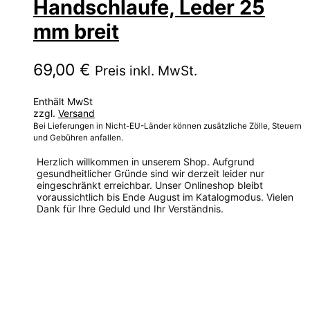
Handschlaufe, Leder 25
mm breit
69,00
€
Preis inkl. MwSt.
Enthält MwSt
zzgl.
Versand
Bei Lieferungen in Nicht-EU-Länder können zusätzliche Zölle, Steuern
und Gebühren anfallen.
Herzlich willkommen in unserem Shop. Aufgrund
gesundheitlicher Gründe sind wir derzeit leider nur
eingeschränkt erreichbar. Unser Onlineshop bleibt
voraussichtlich bis Ende August im Katalogmodus. Vielen
Dank für Ihre Geduld und Ihr Verständnis.
Dieses
Produkt
weist
mehrere
Varianten
auf.
Die