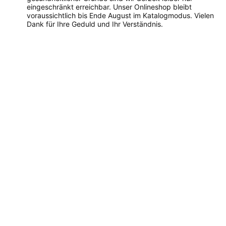
eingeschränkt erreichbar. Unser Onlineshop bleibt
voraussichtlich bis Ende August im Katalogmodus. Vielen
Dank für Ihre Geduld und Ihr Verständnis.
Dieses
Produkt
weist
mehrere
Varianten
auf.
Die
Optionen
können
auf
der
Produktseite
gewählt
werden