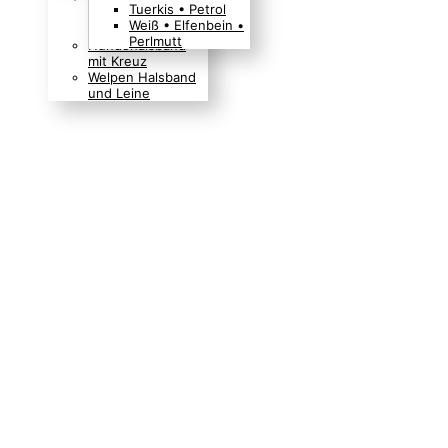
Tuerkis • Petrol
Boho Indianer
Weiß • Elfenbein •
Hippie Look
Perlmutt
Hundehalsband
mit Kreuz
Welpen Halsband
und Leine