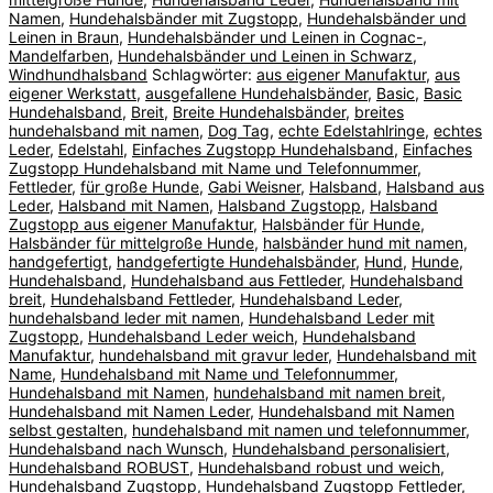
Namen
,
Hundehalsbänder mit Zugstopp
,
Hundehalsbänder und
Leinen in Braun
,
Hundehalsbänder und Leinen in Cognac-,
Mandelfarben
,
Hundehalsbänder und Leinen in Schwarz
,
Windhundhalsband
Schlagwörter:
aus eigener Manufaktur
,
aus
eigener Werkstatt
,
ausgefallene Hundehalsbänder
,
Basic
,
Basic
Hundehalsband
,
Breit
,
Breite Hundehalsbänder
,
breites
hundehalsband mit namen
,
Dog Tag
,
echte Edelstahlringe
,
echtes
Leder
,
Edelstahl
,
Einfaches Zugstopp Hundehalsband
,
Einfaches
Zugstopp Hundehalsband mit Name und Telefonnummer
,
Fettleder
,
für große Hunde
,
Gabi Weisner
,
Halsband
,
Halsband aus
Leder
,
Halsband mit Namen
,
Halsband Zugstopp
,
Halsband
Zugstopp aus eigener Manufaktur
,
Halsbänder für Hunde
,
Halsbänder für mittelgroße Hunde
,
halsbänder hund mit namen
,
handgefertigt
,
handgefertigte Hundehalsbänder
,
Hund
,
Hunde
,
Hundehalsband
,
Hundehalsband aus Fettleder
,
Hundehalsband
breit
,
Hundehalsband Fettleder
,
Hundehalsband Leder
,
hundehalsband leder mit namen
,
Hundehalsband Leder mit
Zugstopp
,
Hundehalsband Leder weich
,
Hundehalsband
Manufaktur
,
hundehalsband mit gravur leder
,
Hundehalsband mit
Name
,
Hundehalsband mit Name und Telefonnummer
,
Hundehalsband mit Namen
,
hundehalsband mit namen breit
,
Hundehalsband mit Namen Leder
,
Hundehalsband mit Namen
selbst gestalten
,
hundehalsband mit namen und telefonnummer
,
Hundehalsband nach Wunsch
,
Hundehalsband personalisiert
,
Hundehalsband ROBUST
,
Hundehalsband robust und weich
,
Hundehalsband Zugstopp
,
Hundehalsband Zugstopp Fettleder
,