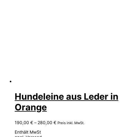
Hundeleine aus Leder in
Orange
Preisspanne:
190,00
€
–
280,00
€
Preis inkl. MwSt.
190,00 €
Enthält MwSt
bis