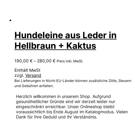
Hundeleine aus Leder in
Hellbraun + Kaktus
Preisspanne:
190,00
€
–
280,00
€
Preis inkl. MwSt.
190,00 €
Enthält MwSt
bis
zzgl.
Versand
280,00 €
Bei Lieferungen in Nicht-EU-Länder können zusätzliche Zölle, Steuern
und Gebühren anfallen.
Herzlich willkommen in unserem Shop. Aufgrund
gesundheitlicher Gründe sind wir derzeit leider nur
eingeschränkt erreichbar. Unser Onlineshop bleibt
voraussichtlich bis Ende August im Katalogmodus. Vielen
Dank für Ihre Geduld und Ihr Verständnis.
Dieses
Produkt