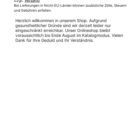
zzgl.
Versand
280,00 €
Bei Lieferungen in Nicht-EU-Länder können zusätzliche Zölle, Steuern
und Gebühren anfallen.
Herzlich willkommen in unserem Shop. Aufgrund
gesundheitlicher Gründe sind wir derzeit leider nur
eingeschränkt erreichbar. Unser Onlineshop bleibt
voraussichtlich bis Ende August im Katalogmodus. Vielen
Dank für Ihre Geduld und Ihr Verständnis.
Dieses
Produkt
weist
mehrere
Varianten
auf.
Die
Optionen
können
auf
der
Produktseite
gewählt
werden