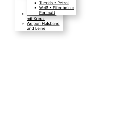
Tuerkis • Petrol
Boho Indianer
Weiß • Elfenbein •
Hippie Look
Perlmutt
Hundehalsband
mit Kreuz
Welpen Halsband
und Leine