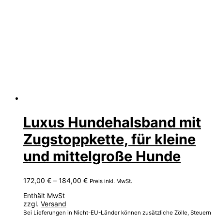
Luxus Hundehalsband mit
Zugstoppkette, für kleine
und mittelgroße Hunde
Preisspanne:
172,00
€
–
184,00
€
Preis inkl. MwSt.
172,00 €
Enthält MwSt
bis
zzgl.
Versand
184,00 €
Bei Lieferungen in Nicht-EU-Länder können zusätzliche Zölle, Steuern