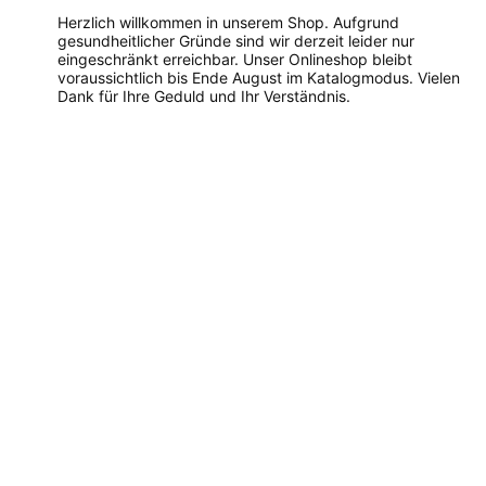
Herzlich willkommen in unserem Shop. Aufgrund
gesundheitlicher Gründe sind wir derzeit leider nur
eingeschränkt erreichbar. Unser Onlineshop bleibt
voraussichtlich bis Ende August im Katalogmodus. Vielen
Dank für Ihre Geduld und Ihr Verständnis.
Dieses
Produkt
weist
mehrere
Varianten
auf.
Die
Optionen
können
auf
der
Produktseite
gewählt
werden