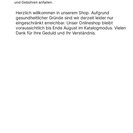
und Gebühren anfallen.
Herzlich willkommen in unserem Shop. Aufgrund
gesundheitlicher Gründe sind wir derzeit leider nur
eingeschränkt erreichbar. Unser Onlineshop bleibt
voraussichtlich bis Ende August im Katalogmodus. Vielen
Dank für Ihre Geduld und Ihr Verständnis.
Dieses
Produkt
weist
mehrere
Varianten
auf.
Die
Optionen
können
auf
der
Produktseite
gewählt
werden