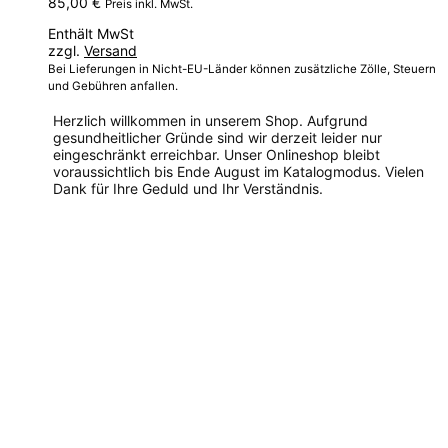
85,00
€
Preis inkl. MwSt.
Enthält MwSt
zzgl.
Versand
Bei Lieferungen in Nicht-EU-Länder können zusätzliche Zölle, Steuern
und Gebühren anfallen.
Herzlich willkommen in unserem Shop. Aufgrund
gesundheitlicher Gründe sind wir derzeit leider nur
eingeschränkt erreichbar. Unser Onlineshop bleibt
voraussichtlich bis Ende August im Katalogmodus. Vielen
Dank für Ihre Geduld und Ihr Verständnis.
Dieses
Produkt
weist
mehrere
Varianten
auf.
Die
Optionen
können
auf
der
Produktseite
gewählt
werden