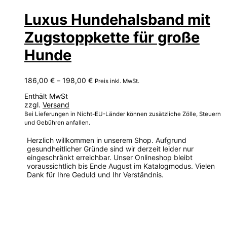
Luxus Hundehalsband mit
Zugstoppkette für große
Hunde
Preisspanne:
186,00
€
–
198,00
€
Preis inkl. MwSt.
186,00 €
Enthält MwSt
bis
zzgl.
Versand
198,00 €
Bei Lieferungen in Nicht-EU-Länder können zusätzliche Zölle, Steuern
und Gebühren anfallen.
Herzlich willkommen in unserem Shop. Aufgrund
gesundheitlicher Gründe sind wir derzeit leider nur
eingeschränkt erreichbar. Unser Onlineshop bleibt
voraussichtlich bis Ende August im Katalogmodus. Vielen
Dank für Ihre Geduld und Ihr Verständnis.
Dieses
Produkt
weist
mehrere
Varianten