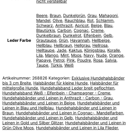
nicht verstellbar
Beere
,
Braun
,
Dunkelgrün
,
Grau
,
Mahagoni
,
Mandel
,
Olive
,
Rauchblau
,
Rot
,
Schlamm
,
Schwarz
,
Anthrazit
,
Apricot
,
Beige
,
Blau
,
Blautürkis
,
Carbon
,
Cognac
,
Creme
,
Dunkelbraun
,
Dunkelrot
,
Elfenbein
,
Gelb
,
Leder Farbe
Grautaupe
,
Grün
,
Havannah
,
Hellbeige
,
Hellblau
,
Hellbraun
,
Hellgrau
,
Hellrosa
,
Helltaupe
,
Jade
,
Kaktus
,
Königsblau
,
Koralle
,
Lila
,
Mango
,
Mint
,
Moos
,
Navy
,
Nude
,
Orange
,
Papaye
,
Petrol
,
Pink
,
Poudre
,
Rosa
,
Salvia
,
Taupe
,
Türkis
,
Weiß
Artikelnummer:
268826
Kategorien:
Exklusive Hundehalsbänder
bis 3 cm Breite
,
Halsbänder für kleine Hunde
,
Halsbänder für
mittelgroße Hunde
,
Hundehalsband Leder breit geflochten
,
Hundehalsband Weiß - Elfenbein - Champagner - Creme
,
Hundehalsbänder und Leinen in Anthrazit - Carbon - Grau
,
Hundehalsbänder und Leinen in Beige
,
Hundehalsbänder und
Leinen in Blau und Hellblau
,
Hundehalsbänder und Leinen in
Braun
,
Hundehalsbänder und Leinen in Cognac-, Mandelfarben
,
Hundehalsbänder und Leinen in Gelb
,
Hundehalsbänder und
Leinen in Gold und Silber Glitzer
,
Hundehalsbänder und Leinen in
Grün Olive Moos
,
Hundehalsbänder und Leinen in Lila Flieder
,