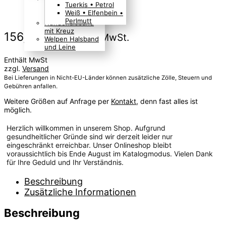
Tuerkis • Petrol
Boho Indianer
Weiß • Elfenbein •
Hippie Look
Perlmutt
Hundehalsband
mit Kreuz
156,00
€
Preis inkl. MwSt.
Welpen Halsband
und Leine
Enthält MwSt
zzgl.
Versand
Bei Lieferungen in Nicht-EU-Länder können zusätzliche Zölle, Steuern und
Gebühren anfallen.
Weitere Größen auf Anfrage per
Kontakt
, denn fast alles ist
möglich.
Herzlich willkommen in unserem Shop. Aufgrund
gesundheitlicher Gründe sind wir derzeit leider nur
eingeschränkt erreichbar. Unser Onlineshop bleibt
voraussichtlich bis Ende August im Katalogmodus. Vielen Dank
für Ihre Geduld und Ihr Verständnis.
Beschreibung
Zusätzliche Informationen
Beschreibung