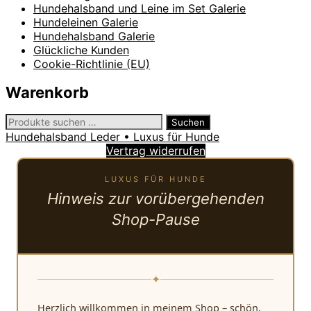
Hundehalsband und Leine im Set Galerie
Hundeleinen Galerie
Hundehalsband Galerie
Glückliche Kunden
Cookie-Richtlinie (EU)
Warenkorb
Suchen
Suchen
nach:
Hundehalsband Leder • Luxus für Hunde
Vertrag widerrufen
LUXUS FÜR HUNDE
Hinweis zur vorübergehenden
Shop-Pause
✦
Herzlich willkommen in meinem Shop – schön,