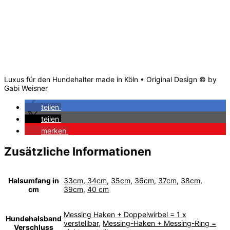
Luxus für den Hundehalter made in Köln • Original Design © by
Gabi Weisner
teilen
teilen
merken
Zusätzliche Informationen
Halsumfang in
33cm
,
34cm
,
35cm
,
36cm
,
37cm
,
38cm
,
cm
39cm
,
40 cm
Messing Haken + Doppelwirbel = 1 x
Hundehalsband
verstellbar
,
Messing-Haken + Messing-Ring =
Verschluss