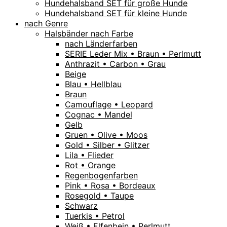
Hundehalsband SET für große Hunde
Hundehalsband SET für kleine Hunde
nach Genre
Halsbänder nach Farbe
nach Länderfarben
SERIE Leder Mix • Braun • Perlmutt
Anthrazit • Carbon • Grau
Beige
Blau • Hellblau
Braun
Camouflage • Leopard
Cognac • Mandel
Gelb
Gruen • Olive • Moos
Gold • Silber • Glitzer
Lila • Flieder
Rot • Orange
Regenbogenfarben
Pink • Rosa • Bordeaux
Rosegold • Taupe
Schwarz
Tuerkis • Petrol
Weiß • Elfenbein • Perlmutt