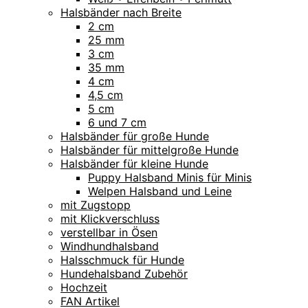
Halsbänder nach Breite
2 cm
25 mm
3 cm
35 mm
4 cm
4,5 cm
5 cm
6 und 7 cm
Halsbänder für große Hunde
Halsbänder für mittelgroße Hunde
Halsbänder für kleine Hunde
Puppy Halsband Minis für Minis
Welpen Halsband und Leine
mit Zugstopp
mit Klickverschluss
verstellbar in Ösen
Windhundhalsband
Halsschmuck für Hunde
Hundehalsband Zubehör
Hochzeit
FAN Artikel