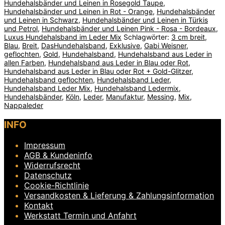
Hundehalsbänder und Leinen in Rosegold Taupe
,
Hundehalsbänder und Leinen in Rot - Orange
,
Hundehalsbänder
und Leinen in Schwarz
,
Hundehalsbänder und Leinen in Türkis
und Petrol
,
Hundehalsbänder und Leinen Pink - Rosa - Bordeaux
,
Luxus Hundehalsband im Leder Mix
Schlagwörter:
3 cm breit
,
Blau
,
Breit
,
DasHundehalsband
,
Exklusive
,
Gabi Weisner
,
geflochten
,
Gold
,
Hundehalsband
,
Hundehalsband aus Leder in
allen Farben
,
Hundehalsband aus Leder in Blau oder Rot
,
Hundehalsband aus Leder in Blau oder Rot + Gold-Glitzer
,
Hundehalsband geflochten
,
Hundehalsband Leder
,
Hundehalsband Leder Mix
,
Hundehalsband Ledermix
,
Hundehalsbänder
,
Köln
,
Leder
,
Manufaktur
,
Messing
,
Mix
,
Nappaleder
INFO
Impressum
AGB & Kundeninfo
Widerrufsrecht
Datenschutz
Cookie-Richtlinie
Versandkosten & Lieferung & Zahlungsinformation
Kontakt
Werkstatt Termin und Anfahrt