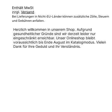
99,00 €
Enthält MwSt
bis
zzgl.
Versand
125,00 €
Bei Lieferungen in Nicht-EU-Länder können zusätzliche Zölle, Steuern
und Gebühren anfallen.
Herzlich willkommen in unserem Shop. Aufgrund
gesundheitlicher Gründe sind wir derzeit leider nur
eingeschränkt erreichbar. Unser Onlineshop bleibt
voraussichtlich bis Ende August im Katalogmodus. Vielen
Dank für Ihre Geduld und Ihr Verständnis.
Dieses
Produkt
weist
mehrere
Varianten
auf.
Die
Optionen
können
auf
der
Produktseite
gewählt
werden