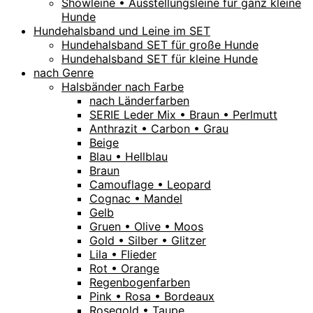
Showleine • Ausstellungsleine für ganz kleine
Hunde
Hundehalsband und Leine im SET
Hundehalsband SET für große Hunde
Hundehalsband SET für kleine Hunde
nach Genre
Halsbänder nach Farbe
nach Länderfarben
SERIE Leder Mix • Braun • Perlmutt
Anthrazit • Carbon • Grau
Beige
Blau • Hellblau
Braun
Camouflage • Leopard
Cognac • Mandel
Gelb
Gruen • Olive • Moos
Gold • Silber • Glitzer
Lila • Flieder
Rot • Orange
Regenbogenfarben
Pink • Rosa • Bordeaux
Rosegold • Taupe