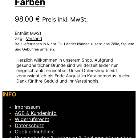
Farben
98,00
€
Preis inkl. MwSt.
Enthält MwSt
zzgl.
Versand
Bei Lieferungen in Nicht-EU-Länder können zusätzliche Zölle, Steuern
und Gebühren anfallen.
Herzlich willkommen in unserem Shop. Aufgrund
gesundheitlicher Gründe sind wir derzeit leider nur
eingeschränkt erreichbar. Unser Onlineshop bleibt
voraussichtlich bis Ende August im Katalogmodus. Vielen
Dank für Ihre Geduld und Ihr Verständnis.
Dieses
INFO
Produkt
weist
Impressum
mehrere
Varianten
AGB & Kundeninfo
auf.
Widerrufsrecht
Die
Datenschutz
Optionen
Cookie-Richtlinie
können
Versandkosten & Lieferung & Zahlungsinformation