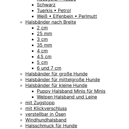
Schwarz
Tuerkis • Petrol
Weiß • Elfenbein • Perlmutt
Halsbänder nach Breite
2 cm
25 mm
3 cm
35 mm
4 cm
4,5 cm
5 cm
6 und 7 cm
Halsbänder für große Hunde
Halsbänder für mittelgroße Hunde
Halsbänder für kleine Hunde
Puppy Halsband Minis für Minis
Welpen Halsband und Leine
mit Zugstopp
mit Klickverschluss
verstellbar in Ösen
Windhundhalsband
Halsschmuck für Hunde