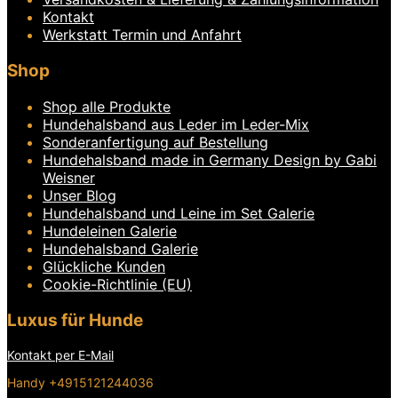
auf
Kontakt
der
Produktseite
Werkstatt Termin und Anfahrt
gewählt
werden
Shop
Shop alle Produkte
Hundehalsband aus Leder im Leder-Mix
Sonderanfertigung auf Bestellung
Hundehalsband made in Germany Design by Gabi
Weisner
Unser Blog
Hundehalsband und Leine im Set Galerie
Hundeleinen Galerie
Hundehalsband Galerie
Glückliche Kunden
Cookie-Richtlinie (EU)
Luxus für Hunde
Kontakt per E-Mail
Handy +4915121244036