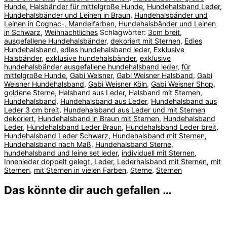
Hunde
,
Halsbänder für mittelgroße Hunde
,
Hundehalsband Leder
,
Hundehalsbänder und Leinen in Braun
,
Hundehalsbänder und
Leinen in Cognac-, Mandelfarben
,
Hundehalsbänder und Leinen
in Schwarz
,
Weihnachtliches
Schlagwörter:
3cm breit
,
ausgefallene Hundehalsbänder
,
dekoriert mit Sternen
,
Edles
Hundehalsband
,
edles hundehalsband leder
,
Exklusive
Halsbänder
,
exklusive hundehalsbänder
,
exklusive
hundehalsbänder ausgefallene hundehalsband leder
,
für
mittelgroße Hunde
,
Gabi Weisner
,
Gabi Weisner Halsband
,
Gabi
Weisner Hundehalsband
,
Gabi Weisner Köln
,
Gabi Weisner Shop
,
goldene Sterne
,
Halsband aus Leder
,
Halsband mit Sternen
,
Hundehalsband
,
Hundehalsband aus Leder
,
Hundehalsband aus
Leder 3 cm breit
,
Hundehalsband aus Leder und mit Sternen
dekoriert
,
Hundehalsband in Braun mit Sternen
,
Hundehalsband
Leder
,
Hundehalsband Leder Braun
,
Hundehalsband Leder breit
,
Hundehalsband Leder Schwarz
,
Hundehalsband mit Sternen
,
Hundehalsband nach Maß
,
Hundehalsband Sterne
,
hundehalsband und leine set leder
,
individuell mit Sternen
,
Innenleder doppelt gelegt
,
Leder
,
Lederhalsband mit Sternen
,
mit
Sternen
,
mit Sternen in vielen Farben
,
Sterne
,
Sternen
Das könnte dir auch gefallen …