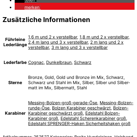
teilen
merken
Zusätzliche Informationen
1,6 m und 2 x verstellbar
,
1,8 m und 2 x verstellbar
,
Führleine
2,4 m lang und 3 x verstellbar
,
2 m lang und 2 x
Lederlänge
verstellbar
,
3 m lang und 3 x verstellbar
Lederfarbe
Cognac
,
Dunkelbraun
,
Schwarz
Bronze, Gold, Gold und Bronze im Mix, Schwarz,
Sterne
Schwarz und Stahl im Mix, Silber, Silber und Silber-
matt im Mix, Silbermatt, Stahl
Messing-Bolzen-groß-gerade-Öse
,
Messing-Bolzen-
runde-Öse
,
Bolzen Karabiner geschwärzt
,
Bolzen-
Karabiner
Karabiner geschwärzt groß
,
Edelstahl Bolzen-
Karabiner groß
,
Edelstahl Scherenkarabiner groß
,
Edelstahl SPRENGER-Haken Sicherheitshaken groß
Artikelnummer:
252527
Kategorien:
Breite Hundeleinen
,
Halsband