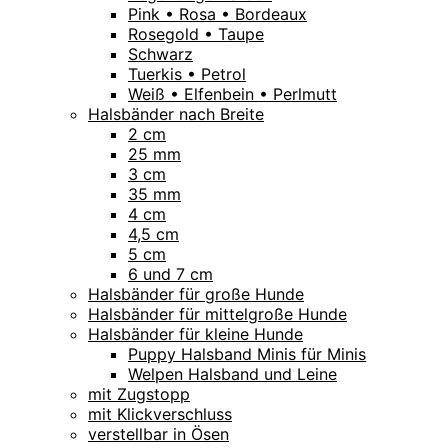
Pink • Rosa • Bordeaux
Rosegold • Taupe
Schwarz
Tuerkis • Petrol
Weiß • Elfenbein • Perlmutt
Halsbänder nach Breite
2 cm
25 mm
3 cm
35 mm
4 cm
4,5 cm
5 cm
6 und 7 cm
Halsbänder für große Hunde
Halsbänder für mittelgroße Hunde
Halsbänder für kleine Hunde
Puppy Halsband Minis für Minis
Welpen Halsband und Leine
mit Zugstopp
mit Klickverschluss
verstellbar in Ösen