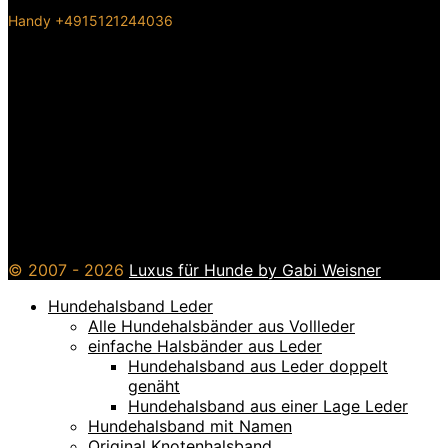
Handy +4915121244036
© 2007 - 2026
Luxus für Hunde by Gabi Weisner
Hundehalsband Leder
Alle Hundehalsbänder aus Vollleder
einfache Halsbänder aus Leder
Hundehalsband aus Leder doppelt
genäht
Hundehalsband aus einer Lage Leder
Hundehalsband mit Namen
Original Knotenhalsband