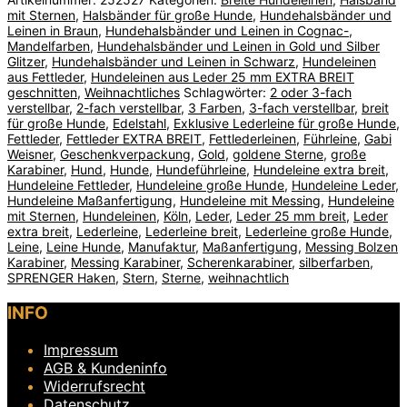
mit Sternen
,
Halsbänder für große Hunde
,
Hundehalsbänder und
Leinen in Braun
,
Hundehalsbänder und Leinen in Cognac-,
Mandelfarben
,
Hundehalsbänder und Leinen in Gold und Silber
Glitzer
,
Hundehalsbänder und Leinen in Schwarz
,
Hundeleinen
aus Fettleder
,
Hundeleinen aus Leder 25 mm EXTRA BREIT
geschnitten
,
Weihnachtliches
Schlagwörter:
2 oder 3-fach
verstellbar
,
2-fach verstellbar
,
3 Farben
,
3-fach verstellbar
,
breit
für große Hunde
,
Edelstahl
,
Exklusive Lederleine für große Hunde
,
Fettleder
,
Fettleder EXTRA BREIT
,
Fettlederleinen
,
Führleine
,
Gabi
Weisner
,
Geschenkverpackung
,
Gold
,
goldene Sterne
,
große
Karabiner
,
Hund
,
Hunde
,
Hundeführleine
,
Hundeleine extra breit
,
Hundeleine Fettleder
,
Hundeleine große Hunde
,
Hundeleine Leder
,
Hundeleine Maßanfertigung
,
Hundeleine mit Messing
,
Hundeleine
mit Sternen
,
Hundeleinen
,
Köln
,
Leder
,
Leder 25 mm breit
,
Leder
extra breit
,
Lederleine
,
Lederleine breit
,
Lederleine große Hunde
,
Leine
,
Leine Hunde
,
Manufaktur
,
Maßanfertigung
,
Messing Bolzen
Karabiner
,
Messing Karabiner
,
Scherenkarabiner
,
silberfarben
,
SPRENGER Haken
,
Stern
,
Sterne
,
weihnachtlich
INFO
Impressum
AGB & Kundeninfo
Widerrufsrecht
Datenschutz