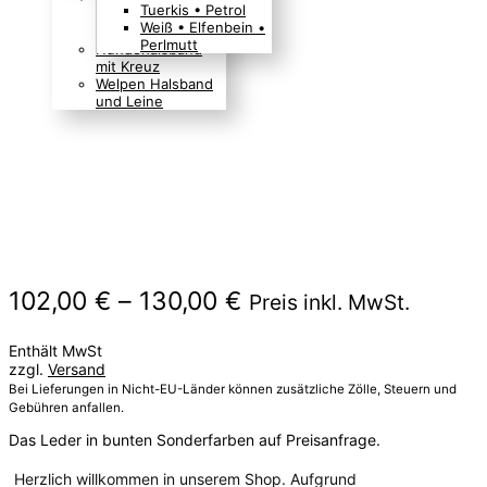
Tuerkis • Petrol
Boho Indianer
Weiß • Elfenbein •
Hippie Look
Perlmutt
Hundehalsband
mit Kreuz
Welpen Halsband
und Leine
Preisspanne:
102,00
€
–
130,00
€
Preis inkl. MwSt.
102,00 €
Enthält MwSt
bis
zzgl.
Versand
130,00 €
Bei Lieferungen in Nicht-EU-Länder können zusätzliche Zölle, Steuern und
Gebühren anfallen.
Das Leder in bunten Sonderfarben auf Preisanfrage.
Herzlich willkommen in unserem Shop. Aufgrund