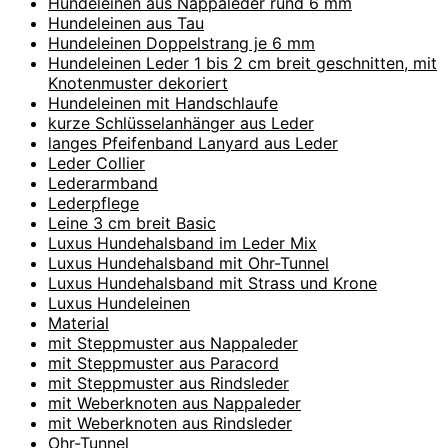
Hundeleinen aus Nappaleder rund 6 mm
Hundeleinen aus Tau
Hundeleinen Doppelstrang je 6 mm
Hundeleinen Leder 1 bis 2 cm breit geschnitten, mit
Knotenmuster dekoriert
Hundeleinen mit Handschlaufe
kurze Schlüsselanhänger aus Leder
langes Pfeifenband Lanyard aus Leder
Leder Collier
Lederarmband
Lederpflege
Leine 3 cm breit Basic
Luxus Hundehalsband im Leder Mix
Luxus Hundehalsband mit Ohr-Tunnel
Luxus Hundehalsband mit Strass und Krone
Luxus Hundeleinen
Material
mit Steppmuster aus Nappaleder
mit Steppmuster aus Paracord
mit Steppmuster aus Rindsleder
mit Weberknoten aus Nappaleder
mit Weberknoten aus Rindsleder
Ohr-Tunnel