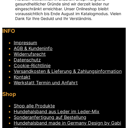
gesundheitlicher Gründe sind wir derzeit leider nur
eingeschränkt erreichbar. Unser Onlineshop bleibt
voraussichtlich bis Ende August im Katalogmodus. Vielen
Dank für Ihre Geduld und Ihr Verständnis.
Dieses
INFO
Produkt
weist
Impressum
mehrere
Varianten
AGB & Kundeninfo
auf.
Widerrufsrecht
Die
Datenschutz
Optionen
Cookie-Richtlinie
können
Versandkosten & Lieferung & Zahlungsinformation
auf
Kontakt
der
Produktseite
Werkstatt Termin und Anfahrt
gewählt
werden
Shop
Shop alle Produkte
Hundehalsband aus Leder im Leder-Mix
Sonderanfertigung auf Bestellung
Hundehalsband made in Germany Design by Gabi