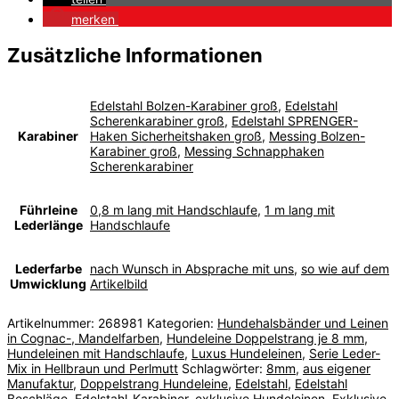
merken
Zusätzliche Informationen
Edelstahl Bolzen-Karabiner groß
,
Edelstahl
Scherenkarabiner groß
,
Edelstahl SPRENGER-
Karabiner
Haken Sicherheitshaken groß
,
Messing Bolzen-
Karabiner groß
,
Messing Schnapphaken
Scherenkarabiner
Führleine
0,8 m lang mit Handschlaufe
,
1 m lang mit
Lederlänge
Handschlaufe
Lederfarbe
nach Wunsch in Absprache mit uns
,
so wie auf dem
Umwicklung
Artikelbild
Artikelnummer:
268981
Kategorien:
Hundehalsbänder und Leinen
in Cognac-, Mandelfarben
,
Hundeleine Doppelstrang je 8 mm
,
Hundeleinen mit Handschlaufe
,
Luxus Hundeleinen
,
Serie Leder-
Mix in Hellbraun und Perlmutt
Schlagwörter:
8mm
,
aus eigener
Manufaktur
,
Doppelstrang Hundeleine
,
Edelstahl
,
Edelstahl
Beschläge
,
Edelstahl-Karabiner
,
exklusive Hundeleinen
,
Exklusive