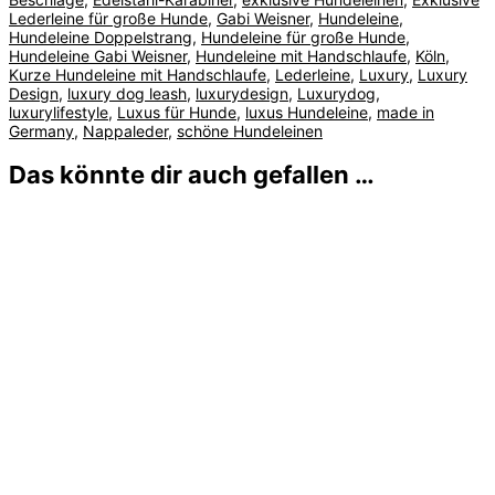
Lederleine für große Hunde
,
Gabi Weisner
,
Hundeleine
,
Hundeleine Doppelstrang
,
Hundeleine für große Hunde
,
Hundeleine Gabi Weisner
,
Hundeleine mit Handschlaufe
,
Köln
,
Kurze Hundeleine mit Handschlaufe
,
Lederleine
,
Luxury
,
Luxury
Design
,
luxury dog leash
,
luxurydesign
,
Luxurydog
,
luxurylifestyle
,
Luxus für Hunde
,
luxus Hundeleine
,
made in
Germany
,
Nappaleder
,
schöne Hundeleinen
Das könnte dir auch gefallen …