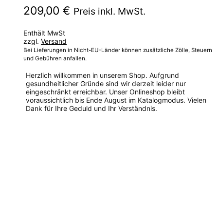
209,00
€
Preis inkl. MwSt.
Enthält MwSt
zzgl.
Versand
Bei Lieferungen in Nicht-EU-Länder können zusätzliche Zölle, Steuern
und Gebühren anfallen.
Herzlich willkommen in unserem Shop. Aufgrund
gesundheitlicher Gründe sind wir derzeit leider nur
eingeschränkt erreichbar. Unser Onlineshop bleibt
voraussichtlich bis Ende August im Katalogmodus. Vielen
Dank für Ihre Geduld und Ihr Verständnis.
Dieses
Produkt
weist
mehrere
Varianten
auf.
Die
Optionen
können
auf
der
Produktseite