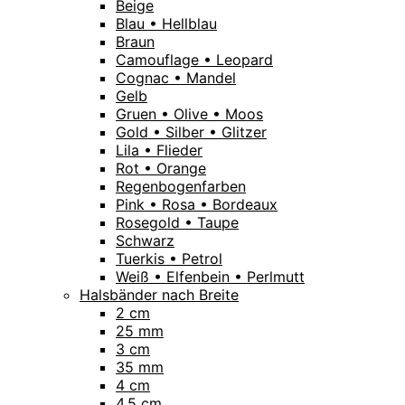
Beige
Blau • Hellblau
Braun
Camouflage • Leopard
Cognac • Mandel
Gelb
Gruen • Olive • Moos
Gold • Silber • Glitzer
Lila • Flieder
Rot • Orange
Regenbogenfarben
Pink • Rosa • Bordeaux
Rosegold • Taupe
Schwarz
Tuerkis • Petrol
Weiß • Elfenbein • Perlmutt
Halsbänder nach Breite
2 cm
25 mm
3 cm
35 mm
4 cm
4,5 cm