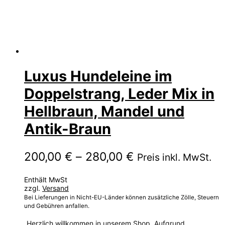
Luxus Hundeleine im
Doppelstrang, Leder Mix in
Hellbraun, Mandel und
Antik-Braun
Preisspanne:
200,00
€
–
280,00
€
Preis inkl. MwSt.
200,00 €
Enthält MwSt
bis
zzgl.
Versand
280,00 €
Bei Lieferungen in Nicht-EU-Länder können zusätzliche Zölle, Steuern
und Gebühren anfallen.
Herzlich willkommen in unserem Shop. Aufgrund