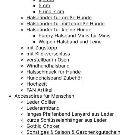
5 cm
6 und 7 cm
Halsbänder für große Hunde
Halsbänder für mittelgroße Hunde
Halsbänder für kleine Hunde
Puppy Halsband Minis für Minis
Welpen Halsband und Leine
mit Zugstopp
mit Klickverschluss
verstellbar in Ösen
Windhundhalsband
Halsschmuck für Hunde
Hundehalsband Zubehör
Hochzeit
FAN Artikel
Accessoires für Menschen
Leder Collier
Lederarmband
langes Pfeifenband Lanyard aus Leder
kurze Schlüsselanhänger aus Leder
Gothic Choker
Sonstiges & Saison & Geschenkgutschein