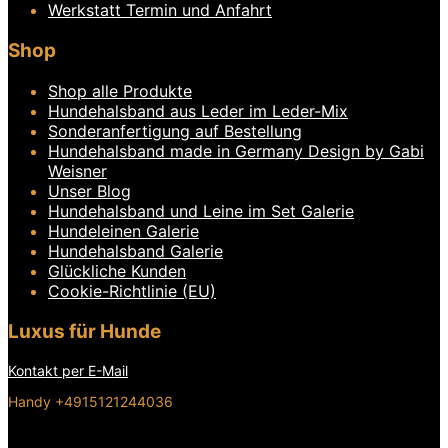
Produktseite
Werkstatt Termin und Anfahrt
gewählt
werden
Shop
Shop alle Produkte
Hundehalsband aus Leder im Leder-Mix
Sonderanfertigung auf Bestellung
Hundehalsband made in Germany Design by Gabi
Weisner
Unser Blog
Hundehalsband und Leine im Set Galerie
Hundeleinen Galerie
Hundehalsband Galerie
Glückliche Kunden
Cookie-Richtlinie (EU)
Luxus für Hunde
Kontakt per E-Mail
Handy +4915121244036