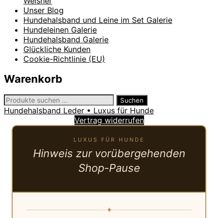
Weisner
Unser Blog
Hundehalsband und Leine im Set Galerie
Hundeleinen Galerie
Hundehalsband Galerie
Glückliche Kunden
Cookie-Richtlinie (EU)
Warenkorb
Suchen
Suchen
nach:
Hundehalsband Leder • Luxus für Hunde
Vertrag widerrufen
LUXUS FÜR HUNDE
Hinweis zur vorübergehenden
Shop-Pause
✦