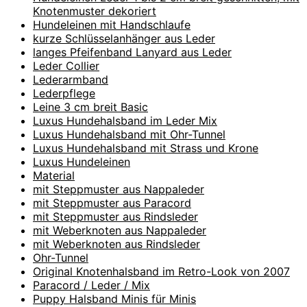
Knotenmuster dekoriert
Hundeleinen mit Handschlaufe
kurze Schlüsselanhänger aus Leder
langes Pfeifenband Lanyard aus Leder
Leder Collier
Lederarmband
Lederpflege
Leine 3 cm breit Basic
Luxus Hundehalsband im Leder Mix
Luxus Hundehalsband mit Ohr-Tunnel
Luxus Hundehalsband mit Strass und Krone
Luxus Hundeleinen
Material
mit Steppmuster aus Nappaleder
mit Steppmuster aus Paracord
mit Steppmuster aus Rindsleder
mit Weberknoten aus Nappaleder
mit Weberknoten aus Rindsleder
Ohr-Tunnel
Original Knotenhalsband im Retro-Look von 2007
Paracord / Leder / Mix
Puppy Halsband Minis für Minis