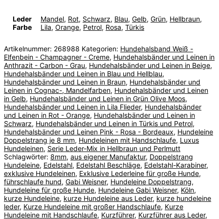
Leder
Mandel
,
Rot
,
Schwarz
,
Blau
,
Gelb
,
Grün
,
Hellbraun
,
Farbe
Lila
,
Orange
,
Petrol
,
Rosa
,
Türkis
Artikelnummer:
268988
Kategorien:
Hundehalsband Weiß -
Elfenbein - Champagner - Creme
,
Hundehalsbänder und Leinen in
Anthrazit - Carbon - Grau
,
Hundehalsbänder und Leinen in Beige
,
Hundehalsbänder und Leinen in Blau und Hellblau
,
Hundehalsbänder und Leinen in Braun
,
Hundehalsbänder und
Leinen in Cognac-, Mandelfarben
,
Hundehalsbänder und Leinen
in Gelb
,
Hundehalsbänder und Leinen in Grün Olive Moos
,
Hundehalsbänder und Leinen in Lila Flieder
,
Hundehalsbänder
und Leinen in Rot - Orange
,
Hundehalsbänder und Leinen in
Schwarz
,
Hundehalsbänder und Leinen in Türkis und Petrol
,
Hundehalsbänder und Leinen Pink - Rosa - Bordeaux
,
Hundeleine
Doppelstrang je 8 mm
,
Hundeleinen mit Handschlaufe
,
Luxus
Hundeleinen
,
Serie Leder-Mix in Hellbraun und Perlmutt
Schlagwörter:
8mm
,
aus eigener Manufaktur
,
Doppelstrang
Hundeleine
,
Edelstahl
,
Edelstahl Beschläge
,
Edelstahl-Karabiner
,
exklusive Hundeleinen
,
Exklusive Lederleine für große Hunde
,
führschlaufe hund
,
Gabi Weisner
,
Hundeleine Doppelstrang
,
Hundeleine für große Hunde
,
Hundeleine Gabi Weisner
,
Köln
,
kurze Hundeleine
,
kurze Hundeleine aus Leder
,
kurze hundeleine
leder
,
Kurze Hundeleine mit großer Handschlaufe
,
Kurze
Hundeleine mit Handschlaufe
,
Kurzführer
,
Kurzführer aus Leder
,