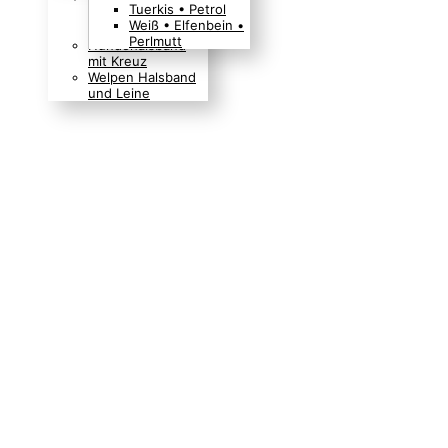
Tuerkis • Petrol
Boho Indianer
Weiß • Elfenbein •
Hippie Look
Perlmutt
Hundehalsband
mit Kreuz
Welpen Halsband
und Leine