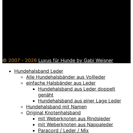
© 2007 - 2026
Luxus für Hunde by Gabi Weisner
Hundehalsband Leder
Alle Hundehalsbänder aus Vollleder
einfache Halsbänder aus Leder
Hundehalsband aus Leder doppelt
genäht
Hundehalsband aus einer Lage Leder
Hundehalsband mit Namen
Original Knotenhalsband
mit Weberknoten aus Rindsleder
mit Weberknoten aus Nappaleder
Paracord / Leder / Mix