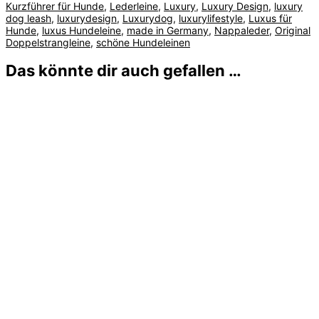
Kurzführer für Hunde
,
Lederleine
,
Luxury
,
Luxury Design
,
luxury
dog leash
,
luxurydesign
,
Luxurydog
,
luxurylifestyle
,
Luxus für
Hunde
,
luxus Hundeleine
,
made in Germany
,
Nappaleder
,
Original
Doppelstrangleine
,
schöne Hundeleinen
Das könnte dir auch gefallen …