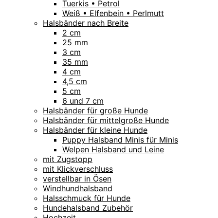
Tuerkis • Petrol
Weiß • Elfenbein • Perlmutt
Halsbänder nach Breite
2 cm
25 mm
3 cm
35 mm
4 cm
4,5 cm
5 cm
6 und 7 cm
Halsbänder für große Hunde
Halsbänder für mittelgroße Hunde
Halsbänder für kleine Hunde
Puppy Halsband Minis für Minis
Welpen Halsband und Leine
mit Zugstopp
mit Klickverschluss
verstellbar in Ösen
Windhundhalsband
Halsschmuck für Hunde
Hundehalsband Zubehör
Hochzeit