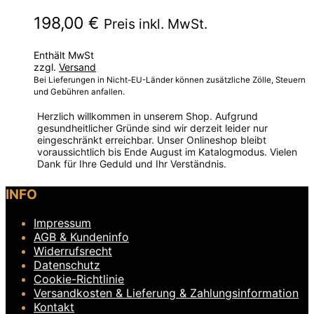
198,00
€
Preis inkl. MwSt.
Enthält MwSt
zzgl.
Versand
Bei Lieferungen in Nicht-EU-Länder können zusätzliche Zölle, Steuern
und Gebühren anfallen.
Herzlich willkommen in unserem Shop. Aufgrund
gesundheitlicher Gründe sind wir derzeit leider nur
eingeschränkt erreichbar. Unser Onlineshop bleibt
voraussichtlich bis Ende August im Katalogmodus. Vielen
Dank für Ihre Geduld und Ihr Verständnis.
Dieses
INFO
Produkt
weist
Impressum
mehrere
Varianten
AGB & Kundeninfo
auf.
Widerrufsrecht
Die
Datenschutz
Optionen
Cookie-Richtlinie
können
Versandkosten & Lieferung & Zahlungsinformation
auf
Kontakt
der