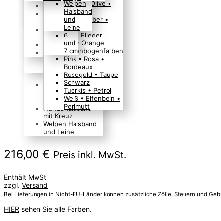
Leder / Mix
Nappaleder
Leder
Gruen • Olive •
4,5
Welpen
Hundehalsband
mit Strass,
kleine Hunde
Windhundhalsband
mit
Moos
cm
Halsband
mit Herz oder
Swarovski und
Retrieverleine •
Halsschmuck für
Steppmuster
Gold • Silber •
5
und
Pfoten
Krone
Ausstellungsleine
Hunde
aus Paracord
Glitzer
cm
Leine
Hundehalsband
• Moxonleine für
Hundehalsband
Lila • Flieder
6
mit Leopard und
große Hunde
Zubehör
Rot • Orange
und
anderer DEKO
Showleine •
Hochzeit
Regenbogenfarben
7 cm
Hundehalsband
Ausstellungsleine
FAN Artikel
Pink • Rosa •
mit Sternen
für ganz kleine
Bordeaux
Hundehalsband
Hunde
Rosegold • Taupe
mit V-Muster
Schwarz
Hundehalsband
Tuerkis • Petrol
Boho Indianer
Weiß • Elfenbein •
Hippie Look
Perlmutt
Hundehalsband
mit Kreuz
Welpen Halsband
und Leine
216,00
€
Preis inkl. MwSt.
Enthält MwSt
zzgl.
Versand
Bei Lieferungen in Nicht-EU-Länder können zusätzliche Zölle, Steuern und Geb
HIER
sehen Sie alle Farben.