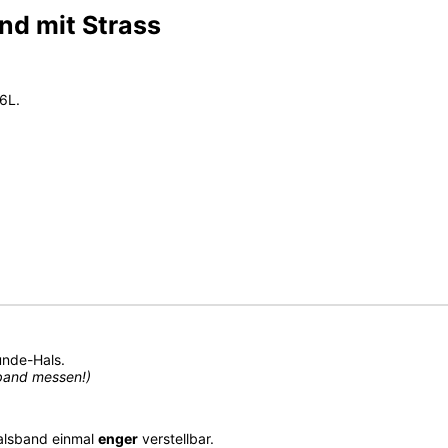
nd mit Strass
6L.
unde-Hals.
sband messen!)
Halsband einmal
enger
verstellbar.