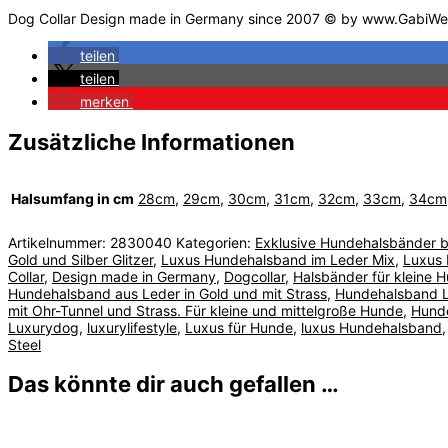
Dog Collar Design made in Germany since 2007 © by www.GabiWe
teilen
teilen
merken
Zusätzliche Informationen
Halsumfang in cm
28cm
,
29cm
,
30cm
,
31cm
,
32cm
,
33cm
,
34cm
Artikelnummer:
2830040
Kategorien:
Exklusive Hundehalsbänder b
Gold und Silber Glitzer
,
Luxus Hundehalsband im Leder Mix
,
Luxus 
Collar
,
Design made in Germany
,
Dogcollar
,
Halsbänder für kleine 
Hundehalsband aus Leder in Gold und mit Strass
,
Hundehalsband 
mit Ohr-Tunnel und Strass. Für kleine und mittelgroße Hunde
,
Hunde
Luxurydog
,
luxurylifestyle
,
Luxus für Hunde
,
luxus Hundehalsband
Steel
Das könnte dir auch gefallen …