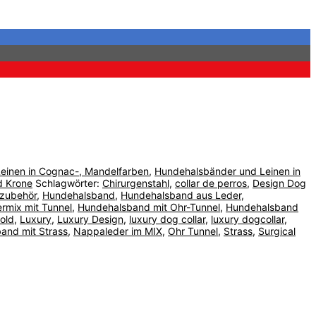
einen in Cognac-, Mandelfarben
,
Hundehalsbänder und Leinen in
d Krone
Schlagwörter:
Chirurgenstahl
,
collar de perros
,
Design Dog
 zubehör
,
Hundehalsband
,
Hundehalsband aus Leder
,
rmix mit Tunnel
,
Hundehalsband mit Ohr-Tunnel
,
Hundehalsband
old
,
Luxury
,
Luxury Design
,
luxury dog collar
,
luxury dogcollar
,
and mit Strass
,
Nappaleder im MIX
,
Ohr Tunnel
,
Strass
,
Surgical