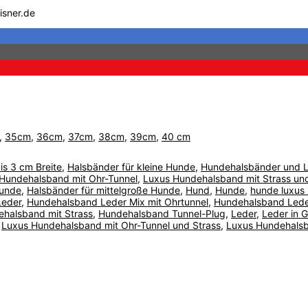
isner.de
,
35cm
,
36cm
,
37cm
,
38cm
,
39cm
,
40 cm
is 3 cm Breite
,
Halsbänder für kleine Hunde
,
Hundehalsbänder und L
Hundehalsband mit Ohr-Tunnel
,
Luxus Hundehalsband mit Strass un
Hunde
,
Halsbänder für mittelgroße Hunde
,
Hund
,
Hunde
,
hunde luxus
Leder
,
Hundehalsband Leder Mix mit Ohrtunnel
,
Hundehalsband Lede
halsband mit Strass
,
Hundehalsband Tunnel-Plug
,
Leder
,
Leder in G
,
Luxus Hundehalsband mit Ohr-Tunnel und Strass
,
Luxus Hundehalsb