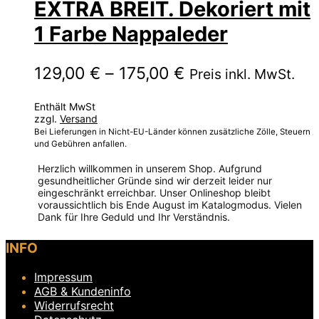
EXTRA BREIT. Dekoriert mit
1 Farbe Nappaleder
Preisspanne:
129,00
€
–
175,00
€
Preis inkl. MwSt.
129,00 €
Enthält MwSt
bis
zzgl.
Versand
175,00 €
Bei Lieferungen in Nicht-EU-Länder können zusätzliche Zölle, Steuern
und Gebühren anfallen.
Herzlich willkommen in unserem Shop. Aufgrund
gesundheitlicher Gründe sind wir derzeit leider nur
eingeschränkt erreichbar. Unser Onlineshop bleibt
voraussichtlich bis Ende August im Katalogmodus. Vielen
Dank für Ihre Geduld und Ihr Verständnis.
Dieses
INFO
Produkt
weist
Impressum
mehrere
Varianten
AGB & Kundeninfo
auf.
Widerrufsrecht
Die