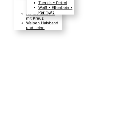
Tuerkis • Petrol
Boho Indianer
Weiß • Elfenbein •
Hippie Look
Perlmutt
Hundehalsband
mit Kreuz
Welpen Halsband
und Leine