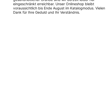
eingeschränkt erreichbar. Unser Onlineshop bleibt
voraussichtlich bis Ende August im Katalogmodus. Vielen
Dank für Ihre Geduld und Ihr Verständnis.
Dieses
Produkt
weist
mehrere
Varianten
auf.
Die
Optionen
können
auf
der
Produktseite
gewählt
werden