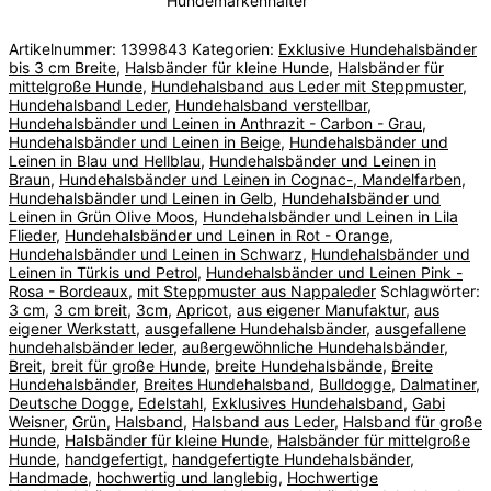
Hundemarkenhalter
Artikelnummer:
1399843
Kategorien:
Exklusive Hundehalsbänder
bis 3 cm Breite
,
Halsbänder für kleine Hunde
,
Halsbänder für
mittelgroße Hunde
,
Hundehalsband aus Leder mit Steppmuster
,
Hundehalsband Leder
,
Hundehalsband verstellbar
,
Hundehalsbänder und Leinen in Anthrazit - Carbon - Grau
,
Hundehalsbänder und Leinen in Beige
,
Hundehalsbänder und
Leinen in Blau und Hellblau
,
Hundehalsbänder und Leinen in
Braun
,
Hundehalsbänder und Leinen in Cognac-, Mandelfarben
,
Hundehalsbänder und Leinen in Gelb
,
Hundehalsbänder und
Leinen in Grün Olive Moos
,
Hundehalsbänder und Leinen in Lila
Flieder
,
Hundehalsbänder und Leinen in Rot - Orange
,
Hundehalsbänder und Leinen in Schwarz
,
Hundehalsbänder und
Leinen in Türkis und Petrol
,
Hundehalsbänder und Leinen Pink -
Rosa - Bordeaux
,
mit Steppmuster aus Nappaleder
Schlagwörter:
3 cm
,
3 cm breit
,
3cm
,
Apricot
,
aus eigener Manufaktur
,
aus
eigener Werkstatt
,
ausgefallene Hundehalsbänder
,
ausgefallene
hundehalsbänder leder
,
außergewöhnliche Hundehalsbänder
,
Breit
,
breit für große Hunde
,
breite Hundehalsbände
,
Breite
Hundehalsbänder
,
Breites Hundehalsband
,
Bulldogge
,
Dalmatiner
,
Deutsche Dogge
,
Edelstahl
,
Exklusives Hundehalsband
,
Gabi
Weisner
,
Grün
,
Halsband
,
Halsband aus Leder
,
Halsband für große
Hunde
,
Halsbänder für kleine Hunde
,
Halsbänder für mittelgroße
Hunde
,
handgefertigt
,
handgefertigte Hundehalsbänder
,
Handmade
,
hochwertig und langlebig
,
Hochwertige