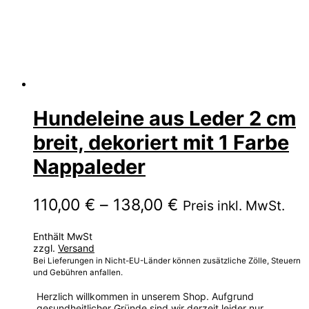
Hundeleine aus Leder 2 cm
breit, dekoriert mit 1 Farbe
Nappaleder
Preisspanne:
110,00
€
–
138,00
€
Preis inkl. MwSt.
110,00 €
Enthält MwSt
bis
zzgl.
Versand
138,00 €
Bei Lieferungen in Nicht-EU-Länder können zusätzliche Zölle, Steuern
und Gebühren anfallen.
Herzlich willkommen in unserem Shop. Aufgrund
gesundheitlicher Gründe sind wir derzeit leider nur