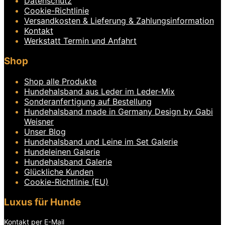
Datenschutz
Optionen
Cookie-Richtlinie
können
Versandkosten & Lieferung & Zahlungsinformation
auf
Kontakt
der
Produktseite
Werkstatt Termin und Anfahrt
gewählt
werden
Shop
Shop alle Produkte
Hundehalsband aus Leder im Leder-Mix
Sonderanfertigung auf Bestellung
Hundehalsband made in Germany Design by Gabi
Weisner
Unser Blog
Hundehalsband und Leine im Set Galerie
Hundeleinen Galerie
Hundehalsband Galerie
Glückliche Kunden
Cookie-Richtlinie (EU)
Luxus für Hunde
Kontakt per E-Mail