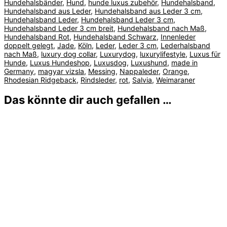
Hundehalsbänder
,
Hund
,
hunde luxus zubehör
,
Hundehalsband
,
Hundehalsband aus Leder
,
Hundehalsband aus Leder 3 cm
,
Hundehalsband Leder
,
Hundehalsband Leder 3 cm
,
Hundehalsband Leder 3 cm breit
,
Hundehalsband nach Maß
,
Hundehalsband Rot
,
Hundehalsband Schwarz
,
Innenleder
doppelt gelegt
,
Jade
,
Köln
,
Leder
,
Leder 3 cm
,
Lederhalsband
nach Maß
,
luxury dog collar
,
Luxurydog
,
luxurylifestyle
,
Luxus für
Hunde
,
Luxus Hundeshop
,
Luxusdog
,
Luxushund
,
made in
Germany
,
magyar vizsla
,
Messing
,
Nappaleder
,
Orange
,
Rhodesian Ridgeback
,
Rindsleder
,
rot
,
Salvia
,
Weimaraner
Das könnte dir auch gefallen …