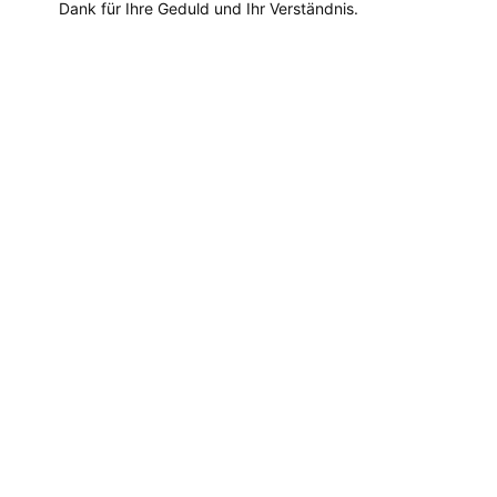
Dank für Ihre Geduld und Ihr Verständnis.
Dieses
Produkt
weist
mehrere
Varianten
auf.
Die
Optionen
können
auf
der
Produktseite
gewählt
werden