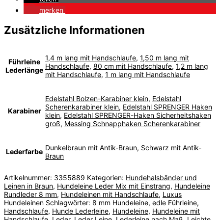
merken
Zusätzliche Informationen
1,4 m lang mit Handschlaufe
,
1,50 m lang mit
Führleine
Handschlaufe
,
80 cm mit Handschlaufe
,
1,2 m lang
Lederlänge
mit Handschlaufe
,
1 m lang mit Handschlaufe
Edelstahl Bolzen-Karabiner klein
,
Edelstahl
Scherenkarabiner klein
,
Edelstahl SPRENGER Haken
Karabiner
klein
,
Edelstahl SPRENGER-Haken Sicherheitshaken
groß
,
Messing Schnapphaken Scherenkarabiner
Dunkelbraun mit Antik-Braun
,
Schwarz mit Antik-
Lederfarbe
Braun
Artikelnummer:
3355889
Kategorien:
Hundehalsbänder und
Leinen in Braun
,
Hundeleine Leder Mix mit Einstrang
,
Hundeleine
Rundleder 8 mm
,
Hundeleinen mit Handschlaufe
,
Luxus
Hundeleinen
Schlagwörter:
8 mm Hundeleine
,
edle Führleine
,
Handschlaufe
,
Hunde Lederleine
,
Hundeleine
,
Hundeleine mit
Handschlaufe
,
Leder
,
Leder Leine
,
Lederleine nach Maß
,
Leichte