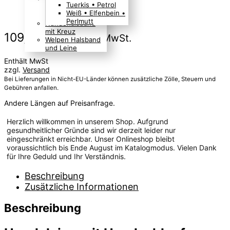
Tuerkis • Petrol
Boho Indianer
Weiß • Elfenbein •
Hippie Look
Perlmutt
Hundehalsband
mit Kreuz
109,00
€
Preis inkl. MwSt.
Welpen Halsband
und Leine
Enthält MwSt
zzgl.
Versand
Bei Lieferungen in Nicht-EU-Länder können zusätzliche Zölle, Steuern und
Gebühren anfallen.
Andere Längen auf Preisanfrage.
Herzlich willkommen in unserem Shop. Aufgrund
gesundheitlicher Gründe sind wir derzeit leider nur
eingeschränkt erreichbar. Unser Onlineshop bleibt
voraussichtlich bis Ende August im Katalogmodus. Vielen Dank
für Ihre Geduld und Ihr Verständnis.
Beschreibung
Zusätzliche Informationen
Beschreibung