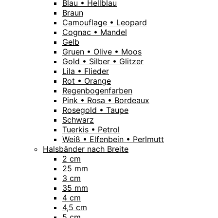
Blau • Hellblau
Braun
Camouflage • Leopard
Cognac • Mandel
Gelb
Gruen • Olive • Moos
Gold • Silber • Glitzer
Lila • Flieder
Rot • Orange
Regenbogenfarben
Pink • Rosa • Bordeaux
Rosegold • Taupe
Schwarz
Tuerkis • Petrol
Weiß • Elfenbein • Perlmutt
Halsbänder nach Breite
2 cm
25 mm
3 cm
35 mm
4 cm
4,5 cm
5 cm