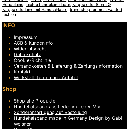
Hundeleine
,
leichte hundeleine leder
,
Nappaleder 8 mm Ø
,
Nappalederleine mit Handschlaufe
,
trend shop for most wanted
fashion
INFO
Impressum
AGB & Kundeninfo
Widerrufsrecht
Datenschutz
Cookie-Richtlinie
Versandkosten & Lieferung & Zahlungsinformation
Kontakt
Werkstatt Termin und Anfahrt
Shop
Shop alle Produkte
Hundehalsband aus Leder im Leder-Mix
Sonderanfertigung auf Bestellung
Hundehalsband made in Germany Design by Gabi
Weisner