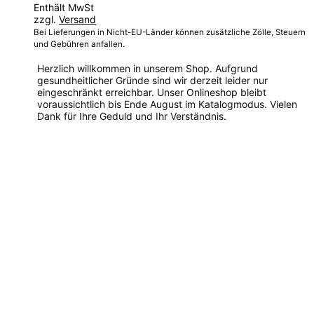
Enthält MwSt
zzgl.
Versand
Bei Lieferungen in Nicht-EU-Länder können zusätzliche Zölle, Steuern
und Gebühren anfallen.
Herzlich willkommen in unserem Shop. Aufgrund
gesundheitlicher Gründe sind wir derzeit leider nur
eingeschränkt erreichbar. Unser Onlineshop bleibt
voraussichtlich bis Ende August im Katalogmodus. Vielen
Dank für Ihre Geduld und Ihr Verständnis.
Dieses
Produkt
weist
mehrere
Varianten
auf.
Die
Optionen
können
auf
der
Produktseite
gewählt
werden