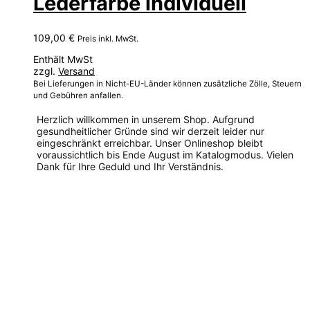
Lederfarbe individuell
109,00
€
Preis inkl. MwSt.
Enthält MwSt
zzgl.
Versand
Bei Lieferungen in Nicht-EU-Länder können zusätzliche Zölle, Steuern
und Gebühren anfallen.
Herzlich willkommen in unserem Shop. Aufgrund
gesundheitlicher Gründe sind wir derzeit leider nur
eingeschränkt erreichbar. Unser Onlineshop bleibt
voraussichtlich bis Ende August im Katalogmodus. Vielen
Dank für Ihre Geduld und Ihr Verständnis.
Dieses
Produkt
weist
mehrere
Varianten
auf.
Die
Optionen
können
auf
der