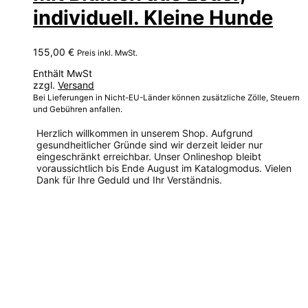
individuell. Kleine Hunde
155,00
€
Preis inkl. MwSt.
Enthält MwSt
zzgl.
Versand
Bei Lieferungen in Nicht-EU-Länder können zusätzliche Zölle, Steuern
und Gebühren anfallen.
Herzlich willkommen in unserem Shop. Aufgrund
gesundheitlicher Gründe sind wir derzeit leider nur
eingeschränkt erreichbar. Unser Onlineshop bleibt
voraussichtlich bis Ende August im Katalogmodus. Vielen
Dank für Ihre Geduld und Ihr Verständnis.
Dieses
Produkt
weist
mehrere
Varianten
auf.
Die
Optionen
können