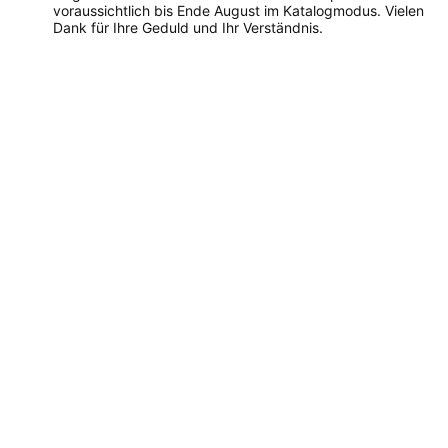
voraussichtlich bis Ende August im Katalogmodus. Vielen
Dank für Ihre Geduld und Ihr Verständnis.
Dieses
Produkt
weist
mehrere
Varianten
auf.
Die
Optionen
können
auf
der
Produktseite
gewählt
werden