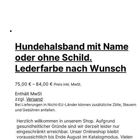
Hundehalsband mit Name
oder ohne Schild.
Lederfarbe nach Wunsch
Preisspanne:
75,00
€
–
84,00
€
Preis inkl. MwSt.
75,00 €
Enthält MwSt
bis
zzgl.
Versand
84,00 €
Bei Lieferungen in Nicht-EU-Länder können zusätzliche Zölle, Steuern
und Gebühren anfallen.
Herzlich willkommen in unserem Shop. Aufgrund
gesundheitlicher Gründe sind wir derzeit leider nur
eingeschränkt erreichbar. Unser Onlineshop bleibt
voraussichtlich bis Ende August im Katalogmodus. Vielen