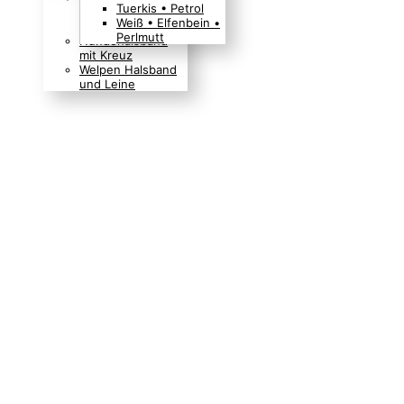
Tuerkis • Petrol
Boho Indianer
Weiß • Elfenbein •
Hippie Look
Perlmutt
Hundehalsband
mit Kreuz
Welpen Halsband
und Leine