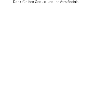
Dank für Ihre Geduld und Ihr Verständnis.
Dieses
Produkt
weist
mehrere
Varianten
auf.
Die
Optionen
können
auf
der
Produktseite
gewählt
werden