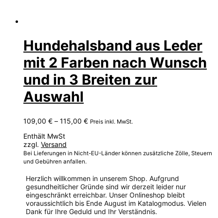
Hundehalsband aus Leder
mit 2 Farben nach Wunsch
und in 3 Breiten zur
Auswahl
Preisspanne:
109,00
€
–
115,00
€
Preis inkl. MwSt.
109,00 €
Enthält MwSt
bis
zzgl.
Versand
115,00 €
Bei Lieferungen in Nicht-EU-Länder können zusätzliche Zölle, Steuern
und Gebühren anfallen.
Herzlich willkommen in unserem Shop. Aufgrund
gesundheitlicher Gründe sind wir derzeit leider nur
eingeschränkt erreichbar. Unser Onlineshop bleibt
voraussichtlich bis Ende August im Katalogmodus. Vielen
Dank für Ihre Geduld und Ihr Verständnis.