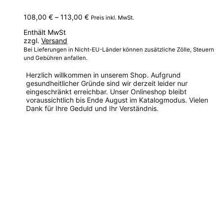
Preisspanne:
108,00
€
–
113,00
€
Preis inkl. MwSt.
108,00 €
Enthält MwSt
bis
zzgl.
Versand
113,00 €
Bei Lieferungen in Nicht-EU-Länder können zusätzliche Zölle, Steuern
und Gebühren anfallen.
Herzlich willkommen in unserem Shop. Aufgrund
gesundheitlicher Gründe sind wir derzeit leider nur
eingeschränkt erreichbar. Unser Onlineshop bleibt
voraussichtlich bis Ende August im Katalogmodus. Vielen
Dank für Ihre Geduld und Ihr Verständnis.
Dieses
Produkt
weist
mehrere
Varianten
auf.
Die
Optionen
können
auf
der
Produktseite