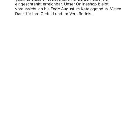
eingeschränkt erreichbar. Unser Onlineshop bleibt
voraussichtlich bis Ende August im Katalogmodus. Vielen
Dank für Ihre Geduld und Ihr Verständnis.
Dieses
Produkt
weist
mehrere
Varianten
auf.
Die
Optionen
können
auf
der
Produktseite
gewählt
werden