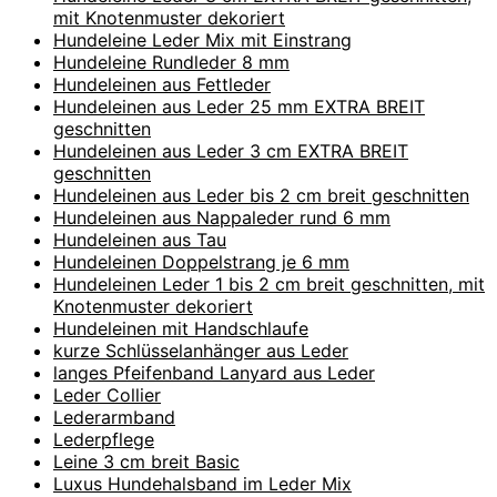
mit Knotenmuster dekoriert
Hundeleine Leder Mix mit Einstrang
Hundeleine Rundleder 8 mm
Hundeleinen aus Fettleder
Hundeleinen aus Leder 25 mm EXTRA BREIT
geschnitten
Hundeleinen aus Leder 3 cm EXTRA BREIT
geschnitten
Hundeleinen aus Leder bis 2 cm breit geschnitten
Hundeleinen aus Nappaleder rund 6 mm
Hundeleinen aus Tau
Hundeleinen Doppelstrang je 6 mm
Hundeleinen Leder 1 bis 2 cm breit geschnitten, mit
Knotenmuster dekoriert
Hundeleinen mit Handschlaufe
kurze Schlüsselanhänger aus Leder
langes Pfeifenband Lanyard aus Leder
Leder Collier
Lederarmband
Lederpflege
Leine 3 cm breit Basic
Luxus Hundehalsband im Leder Mix