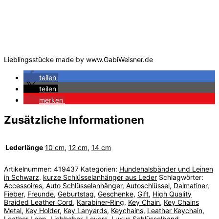
Lieblingsstücke made by www.GabiWeisner.de
teilen
teilen
merken
Zusätzliche Informationen
Lederlänge
10 cm
,
12 cm
,
14 cm
Artikelnummer:
419437
Kategorien:
Hundehalsbänder und Leinen
in Schwarz
,
kurze Schlüsselanhänger aus Leder
Schlagwörter:
Accessoires
,
Auto Schlüsselanhänger
,
Autoschlüssel
,
Dalmatiner
,
Fieber
,
Freunde
,
Geburtstag
,
Geschenke
,
Gift
,
High Quality
Braided Leather Cord
,
Karabiner-Ring
,
Key Chain
,
Key Chains
Metal
,
Key Holder
,
Key Lanyards
,
Keychains
,
Leather Keychain
,
Leather Loop
,
Liebhaber
,
Lovers
,
Luxus Schlüsselband
,