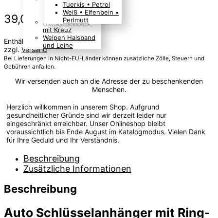
Tuerkis • Petrol
Boho Indianer
Weiß • Elfenbein •
Hippie Look
39,00
€
Preis inkl. MwSt.
Perlmutt
Hundehalsband
mit Kreuz
Welpen Halsband
Enthält MwSt
und Leine
zzgl.
Versand
Bei Lieferungen in Nicht-EU-Länder können zusätzliche Zölle, Steuern und
Gebühren anfallen.
Wir versenden auch an die Adresse der zu beschenkenden
Menschen.
Herzlich willkommen in unserem Shop. Aufgrund
gesundheitlicher Gründe sind wir derzeit leider nur
eingeschränkt erreichbar. Unser Onlineshop bleibt
voraussichtlich bis Ende August im Katalogmodus. Vielen Dank
für Ihre Geduld und Ihr Verständnis.
Beschreibung
Zusätzliche Informationen
Beschreibung
Auto Schlüsselanhänger mit Ring-