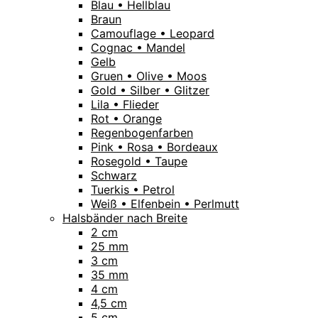
Blau • Hellblau
Braun
Camouflage • Leopard
Cognac • Mandel
Gelb
Gruen • Olive • Moos
Gold • Silber • Glitzer
Lila • Flieder
Rot • Orange
Regenbogenfarben
Pink • Rosa • Bordeaux
Rosegold • Taupe
Schwarz
Tuerkis • Petrol
Weiß • Elfenbein • Perlmutt
Halsbänder nach Breite
2 cm
25 mm
3 cm
35 mm
4 cm
4,5 cm
5 cm