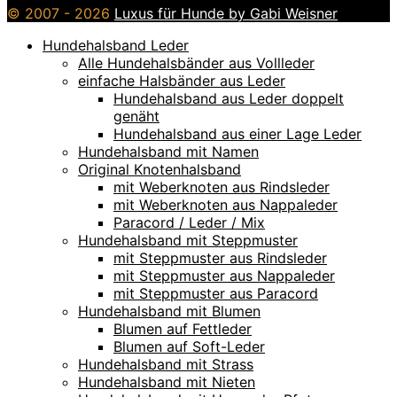
© 2007 - 2026
Luxus für Hunde by Gabi Weisner
Hundehalsband Leder
Alle Hundehalsbänder aus Vollleder
einfache Halsbänder aus Leder
Hundehalsband aus Leder doppelt
genäht
Hundehalsband aus einer Lage Leder
Hundehalsband mit Namen
Original Knotenhalsband
mit Weberknoten aus Rindsleder
mit Weberknoten aus Nappaleder
Paracord / Leder / Mix
Hundehalsband mit Steppmuster
mit Steppmuster aus Rindsleder
mit Steppmuster aus Nappaleder
mit Steppmuster aus Paracord
Hundehalsband mit Blumen
Blumen auf Fettleder
Blumen auf Soft-Leder
Hundehalsband mit Strass
Hundehalsband mit Nieten