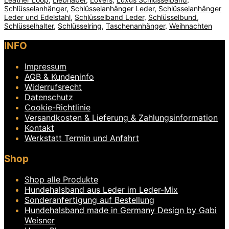
Schlüsselanhänger
,
Schlüsselanhänger Leder
,
Schlüsselanhänger
Leder und Edelstahl
,
Schlüsselband Leder
,
Schlüsselbund
,
Schlüsselhalter
,
Schlüsselring
,
Taschenanhänger
,
Weihnachten
INFO
Impressum
AGB & Kundeninfo
Widerrufsrecht
Datenschutz
Cookie-Richtlinie
Versandkosten & Lieferung & Zahlungsinformation
Kontakt
Werkstatt Termin und Anfahrt
Shop
Shop alle Produkte
Hundehalsband aus Leder im Leder-Mix
Sonderanfertigung auf Bestellung
Hundehalsband made in Germany Design by Gabi
Weisner