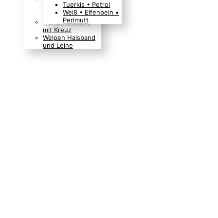
Tuerkis • Petrol
Boho Indianer
Weiß • Elfenbein •
Hippie Look
Perlmutt
Hundehalsband
mit Kreuz
Welpen Halsband
und Leine