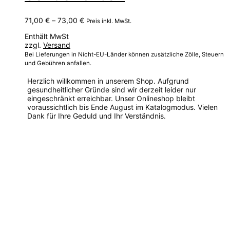
Preisspanne:
71,00
€
–
73,00
€
Preis inkl. MwSt.
71,00 €
Enthält MwSt
bis
zzgl.
Versand
73,00 €
Bei Lieferungen in Nicht-EU-Länder können zusätzliche Zölle, Steuern
und Gebühren anfallen.
Herzlich willkommen in unserem Shop. Aufgrund
gesundheitlicher Gründe sind wir derzeit leider nur
eingeschränkt erreichbar. Unser Onlineshop bleibt
voraussichtlich bis Ende August im Katalogmodus. Vielen
Dank für Ihre Geduld und Ihr Verständnis.
Dieses
Produkt
weist
mehrere
Varianten
auf.
Die
Optionen
können
auf
der
Produktseite