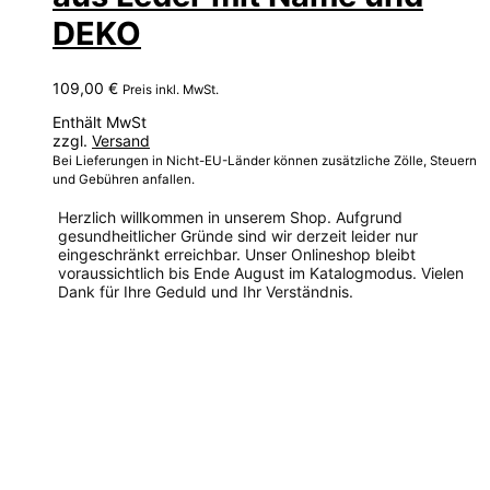
DEKO
109,00
€
Preis inkl. MwSt.
Enthält MwSt
zzgl.
Versand
Bei Lieferungen in Nicht-EU-Länder können zusätzliche Zölle, Steuern
und Gebühren anfallen.
Herzlich willkommen in unserem Shop. Aufgrund
gesundheitlicher Gründe sind wir derzeit leider nur
eingeschränkt erreichbar. Unser Onlineshop bleibt
voraussichtlich bis Ende August im Katalogmodus. Vielen
Dank für Ihre Geduld und Ihr Verständnis.
Dieses
Produkt
weist
mehrere
Varianten
auf.
Die
Optionen
können