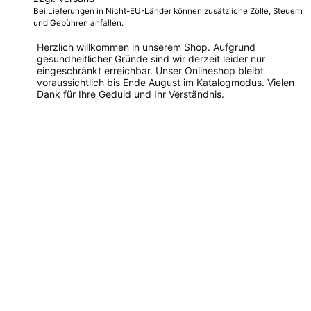
Bei Lieferungen in Nicht-EU-Länder können zusätzliche Zölle, Steuern
und Gebühren anfallen.
Herzlich willkommen in unserem Shop. Aufgrund
gesundheitlicher Gründe sind wir derzeit leider nur
eingeschränkt erreichbar. Unser Onlineshop bleibt
voraussichtlich bis Ende August im Katalogmodus. Vielen
Dank für Ihre Geduld und Ihr Verständnis.
Dieses
Produkt
weist
mehrere
Varianten
auf.
Die
Optionen
können
auf
der
Produktseite
gewählt
werden