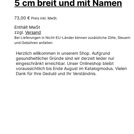
5 cm breit und mit Namen
73,00
€
Preis inkl. MwSt.
Enthält MwSt
zzgl.
Versand
Bei Lieferungen in Nicht-EU-Länder können zusätzliche Zölle, Steuern
und Gebühren anfallen.
Herzlich willkommen in unserem Shop. Aufgrund
gesundheitlicher Gründe sind wir derzeit leider nur
eingeschränkt erreichbar. Unser Onlineshop bleibt
voraussichtlich bis Ende August im Katalogmodus. Vielen
Dank für Ihre Geduld und Ihr Verständnis.
Dieses
Produkt
weist
mehrere
Varianten
auf.
Die
Optionen
können
auf