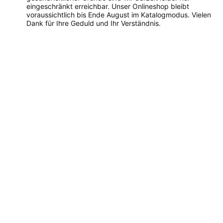
eingeschränkt erreichbar. Unser Onlineshop bleibt
voraussichtlich bis Ende August im Katalogmodus. Vielen
Dank für Ihre Geduld und Ihr Verständnis.
Dieses
Produkt
weist
mehrere
Varianten
auf.
Die
Optionen
können
auf
der
Produktseite
gewählt
werden