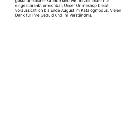
gesundheitlicher Gründe sind wir derzeit leider nur
eingeschränkt erreichbar. Unser Onlineshop bleibt
voraussichtlich bis Ende August im Katalogmodus. Vielen
Dank für Ihre Geduld und Ihr Verständnis.
Dieses
Produkt
weist
mehrere
Varianten
auf.
Die
Optionen
können
auf
der
Produktseite
gewählt
werden