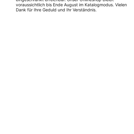
voraussichtlich bis Ende August im Katalogmodus. Vielen
Dank für Ihre Geduld und Ihr Verständnis.
Dieses
Produkt
weist
mehrere
Varianten
auf.
Die
Optionen
können
auf
der
Produktseite
gewählt
werden