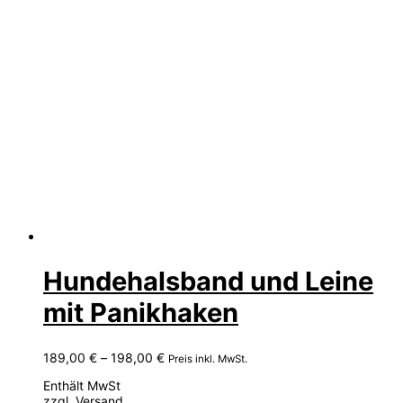
Hundehalsband und Leine
mit Panikhaken
Preisspanne:
189,00
€
–
198,00
€
Preis inkl. MwSt.
189,00 €
Enthält MwSt
bis
zzgl.
Versand
198,00 €