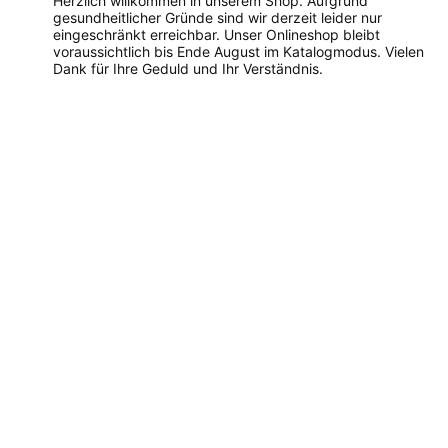
Herzlich willkommen in unserem Shop. Aufgrund
gesundheitlicher Gründe sind wir derzeit leider nur
eingeschränkt erreichbar. Unser Onlineshop bleibt
voraussichtlich bis Ende August im Katalogmodus. Vielen
Dank für Ihre Geduld und Ihr Verständnis.
Dieses
Produkt
weist
mehrere
Varianten
auf.
Die
Optionen
können
auf
der
Produktseite
gewählt
werden