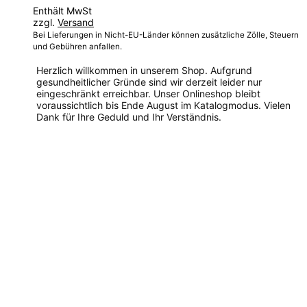
77,00 €
Enthält MwSt
bis
zzgl.
Versand
82,00 €
Bei Lieferungen in Nicht-EU-Länder können zusätzliche Zölle, Steuern
und Gebühren anfallen.
Herzlich willkommen in unserem Shop. Aufgrund
gesundheitlicher Gründe sind wir derzeit leider nur
eingeschränkt erreichbar. Unser Onlineshop bleibt
voraussichtlich bis Ende August im Katalogmodus. Vielen
Dank für Ihre Geduld und Ihr Verständnis.
Dieses
Produkt
weist
mehrere
Varianten
auf.
Die
Optionen
können
auf
der
Produktseite
gewählt
werden