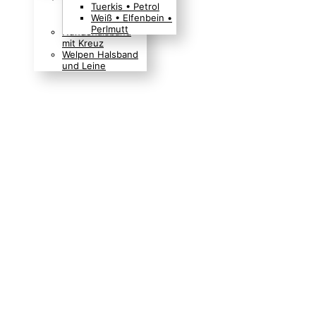
Tuerkis • Petrol
Boho Indianer
Weiß • Elfenbein •
Hippie Look
Perlmutt
Hundehalsband
mit Kreuz
Welpen Halsband
und Leine