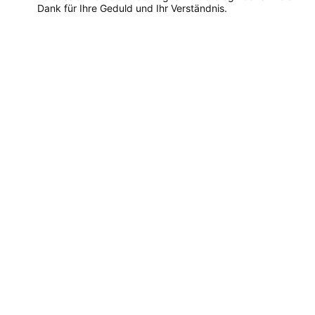
Dank für Ihre Geduld und Ihr Verständnis.
Dieses
Produkt
weist
mehrere
Varianten
auf.
Die
Optionen
können
auf
der
Produktseite
gewählt
werden