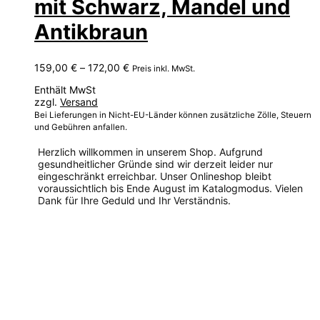
mit Schwarz, Mandel und
Antikbraun
Preisspanne:
159,00
€
–
172,00
€
Preis inkl. MwSt.
159,00 €
Enthält MwSt
bis
zzgl.
Versand
172,00 €
Bei Lieferungen in Nicht-EU-Länder können zusätzliche Zölle, Steuern
und Gebühren anfallen.
Herzlich willkommen in unserem Shop. Aufgrund
gesundheitlicher Gründe sind wir derzeit leider nur
eingeschränkt erreichbar. Unser Onlineshop bleibt
voraussichtlich bis Ende August im Katalogmodus. Vielen
Dank für Ihre Geduld und Ihr Verständnis.
Dieses
Produkt
weist
mehrere
Varianten
auf.
Die
Optionen