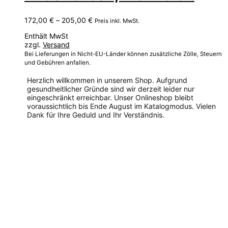
Preisspanne:
172,00
€
–
205,00
€
Preis inkl. MwSt.
172,00 €
Enthält MwSt
bis
zzgl.
Versand
205,00 €
Bei Lieferungen in Nicht-EU-Länder können zusätzliche Zölle, Steuern
und Gebühren anfallen.
Herzlich willkommen in unserem Shop. Aufgrund
gesundheitlicher Gründe sind wir derzeit leider nur
eingeschränkt erreichbar. Unser Onlineshop bleibt
voraussichtlich bis Ende August im Katalogmodus. Vielen
Dank für Ihre Geduld und Ihr Verständnis.
Dieses
Produkt
weist
mehrere
Varianten
auf.
Die
Optionen
können
auf
der
Produktseite