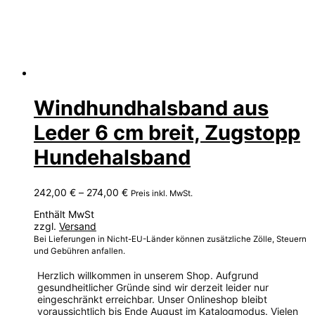
Windhundhalsband aus
Leder 6 cm breit, Zugstopp
Hundehalsband
Preisspanne:
242,00
€
–
274,00
€
Preis inkl. MwSt.
242,00 €
Enthält MwSt
bis
zzgl.
Versand
274,00 €
Bei Lieferungen in Nicht-EU-Länder können zusätzliche Zölle, Steuern
und Gebühren anfallen.
Herzlich willkommen in unserem Shop. Aufgrund
gesundheitlicher Gründe sind wir derzeit leider nur
eingeschränkt erreichbar. Unser Onlineshop bleibt
voraussichtlich bis Ende August im Katalogmodus. Vielen