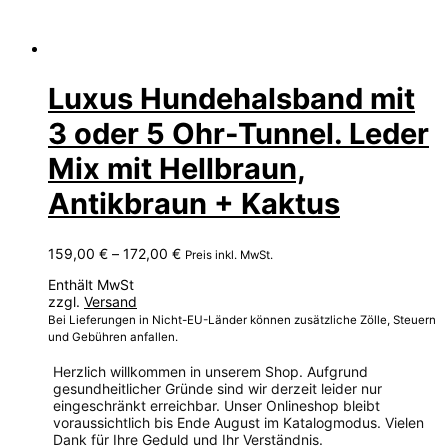
Luxus Hundehalsband mit
3 oder 5 Ohr-Tunnel. Leder
Mix mit Hellbraun,
Antikbraun + Kaktus
Preisspanne:
159,00
€
–
172,00
€
Preis inkl. MwSt.
159,00 €
Enthält MwSt
bis
zzgl.
Versand
172,00 €
Bei Lieferungen in Nicht-EU-Länder können zusätzliche Zölle, Steuern
und Gebühren anfallen.
Herzlich willkommen in unserem Shop. Aufgrund
gesundheitlicher Gründe sind wir derzeit leider nur
eingeschränkt erreichbar. Unser Onlineshop bleibt
voraussichtlich bis Ende August im Katalogmodus. Vielen
Dank für Ihre Geduld und Ihr Verständnis.