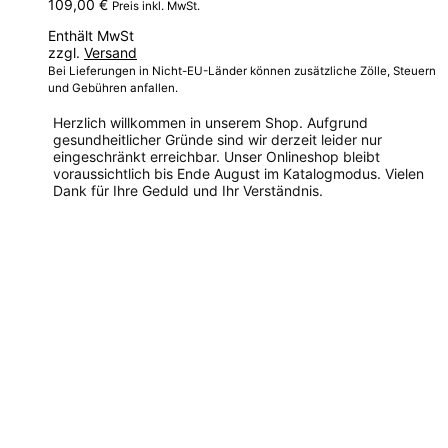
109,00
€
Preis inkl. MwSt.
Enthält MwSt
zzgl.
Versand
Bei Lieferungen in Nicht-EU-Länder können zusätzliche Zölle, Steuern
und Gebühren anfallen.
Herzlich willkommen in unserem Shop. Aufgrund
gesundheitlicher Gründe sind wir derzeit leider nur
eingeschränkt erreichbar. Unser Onlineshop bleibt
voraussichtlich bis Ende August im Katalogmodus. Vielen
Dank für Ihre Geduld und Ihr Verständnis.
Dieses
Produkt
weist
mehrere
Varianten
auf.
Die
Optionen
können
auf
der
Produktseite
gewählt
werden