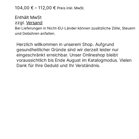
Preisspanne:
104,00
€
–
112,00
€
Preis inkl. MwSt.
104,00 €
Enthält MwSt
bis
zzgl.
Versand
112,00 €
Bei Lieferungen in Nicht-EU-Länder können zusätzliche Zölle, Steuern
und Gebühren anfallen.
Herzlich willkommen in unserem Shop. Aufgrund
gesundheitlicher Gründe sind wir derzeit leider nur
eingeschränkt erreichbar. Unser Onlineshop bleibt
voraussichtlich bis Ende August im Katalogmodus. Vielen
Dank für Ihre Geduld und Ihr Verständnis.
Dieses
Produkt
weist
mehrere
Varianten
auf.
Die
Optionen
können
auf
der
Produktseite