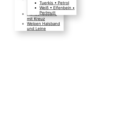
Tuerkis • Petrol
Boho Indianer
Weiß • Elfenbein •
Hippie Look
Perlmutt
Hundehalsband
mit Kreuz
Welpen Halsband
und Leine