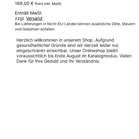
169,00
€
Preis inkl. MwSt.
Enthält MwSt
zzgl.
Versand
Bei Lieferungen in Nicht-EU-Länder können zusätzliche Zölle, Steuern
und Gebühren anfallen.
Herzlich willkommen in unserem Shop. Aufgrund
gesundheitlicher Gründe sind wir derzeit leider nur
eingeschränkt erreichbar. Unser Onlineshop bleibt
voraussichtlich bis Ende August im Katalogmodus. Vielen
Dank für Ihre Geduld und Ihr Verständnis.
Dieses
Produkt
weist
mehrere
Varianten
auf.
Die
Optionen
können
auf
der
Produktseite
gewählt