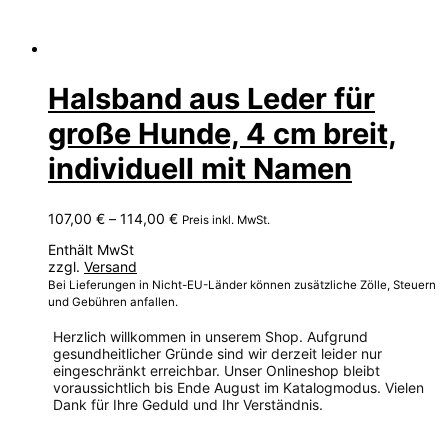
Halsband aus Leder für
große Hunde, 4 cm breit,
individuell mit Namen
Preisspanne:
107,00
€
–
114,00
€
Preis inkl. MwSt.
107,00 €
Enthält MwSt
bis
zzgl.
Versand
114,00 €
Bei Lieferungen in Nicht-EU-Länder können zusätzliche Zölle, Steuern
und Gebühren anfallen.
Herzlich willkommen in unserem Shop. Aufgrund
gesundheitlicher Gründe sind wir derzeit leider nur
eingeschränkt erreichbar. Unser Onlineshop bleibt
voraussichtlich bis Ende August im Katalogmodus. Vielen
Dank für Ihre Geduld und Ihr Verständnis.
Dieses