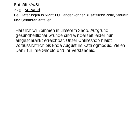
Enthält MwSt
zzgl.
Versand
Bei Lieferungen in Nicht-EU-Länder können zusätzliche Zölle, Steuern
und Gebühren anfallen.
Herzlich willkommen in unserem Shop. Aufgrund
gesundheitlicher Gründe sind wir derzeit leider nur
eingeschränkt erreichbar. Unser Onlineshop bleibt
voraussichtlich bis Ende August im Katalogmodus. Vielen
Dank für Ihre Geduld und Ihr Verständnis.
Dieses
Produkt
weist
mehrere
Varianten
auf.
Die
Optionen
können
auf
der
Produktseite
gewählt
werden