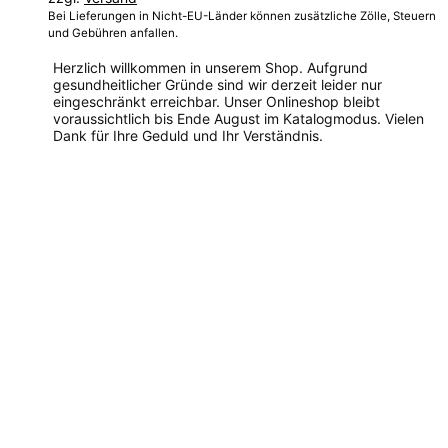
Bei Lieferungen in Nicht-EU-Länder können zusätzliche Zölle, Steuern
und Gebühren anfallen.
Herzlich willkommen in unserem Shop. Aufgrund
gesundheitlicher Gründe sind wir derzeit leider nur
eingeschränkt erreichbar. Unser Onlineshop bleibt
voraussichtlich bis Ende August im Katalogmodus. Vielen
Dank für Ihre Geduld und Ihr Verständnis.
Dieses
Produkt
weist
mehrere
Varianten
auf.
Die
Optionen
können
auf
der
Produktseite
gewählt
werden