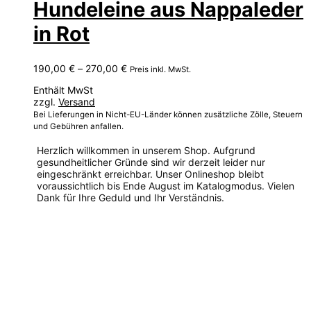
Hundeleine aus Nappaleder
in Rot
Preisspanne:
190,00
€
–
270,00
€
Preis inkl. MwSt.
190,00 €
Enthält MwSt
bis
zzgl.
Versand
270,00 €
Bei Lieferungen in Nicht-EU-Länder können zusätzliche Zölle, Steuern
und Gebühren anfallen.
Herzlich willkommen in unserem Shop. Aufgrund
gesundheitlicher Gründe sind wir derzeit leider nur
eingeschränkt erreichbar. Unser Onlineshop bleibt
voraussichtlich bis Ende August im Katalogmodus. Vielen
Dank für Ihre Geduld und Ihr Verständnis.
Dieses
Produkt
weist
mehrere
Varianten
auf.
Die
Optionen