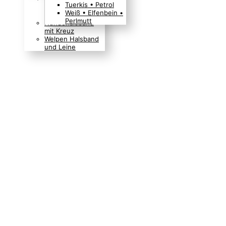
Tuerkis • Petrol
Boho Indianer
Weiß • Elfenbein •
Hippie Look
Perlmutt
Hundehalsband
mit Kreuz
Welpen Halsband
und Leine