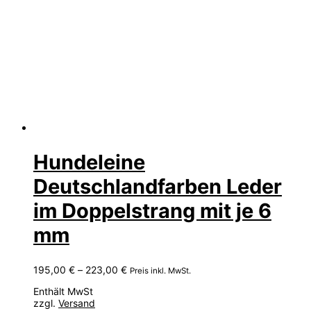
Hundeleine
Deutschlandfarben Leder
im Doppelstrang mit je 6
mm
Preisspanne:
195,00
€
–
223,00
€
Preis inkl. MwSt.
195,00 €
Enthält MwSt
bis
zzgl.
Versand
223,00 €