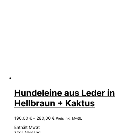
Hundeleine aus Leder in
Hellbraun + Kaktus
Preisspanne:
190,00
€
–
280,00
€
Preis inkl. MwSt.
190,00 €
Enthält MwSt
bis
zzgl.
Versand
280,00 €