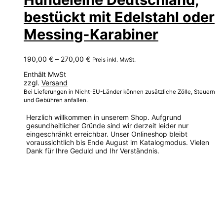
bestückt mit Edelstahl oder
Messing-Karabiner
Preisspanne:
190,00
€
–
270,00
€
Preis inkl. MwSt.
190,00 €
Enthält MwSt
bis
zzgl.
Versand
270,00 €
Bei Lieferungen in Nicht-EU-Länder können zusätzliche Zölle, Steuern
und Gebühren anfallen.
Herzlich willkommen in unserem Shop. Aufgrund
gesundheitlicher Gründe sind wir derzeit leider nur
eingeschränkt erreichbar. Unser Onlineshop bleibt
voraussichtlich bis Ende August im Katalogmodus. Vielen
Dank für Ihre Geduld und Ihr Verständnis.
Dieses
Produkt
weist
mehrere
Varianten
auf.
Die