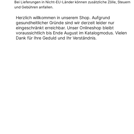
Bei Lieferungen in Nicht-EU-Länder können zusätzliche Zölle, Steuern
und Gebühren anfallen.
Herzlich willkommen in unserem Shop. Aufgrund
gesundheitlicher Gründe sind wir derzeit leider nur
eingeschränkt erreichbar. Unser Onlineshop bleibt
voraussichtlich bis Ende August im Katalogmodus. Vielen
Dank für Ihre Geduld und Ihr Verständnis.
Dieses
Produkt
weist
mehrere
Varianten
auf.
Die
Optionen
können
auf
der
Produktseite
gewählt
werden