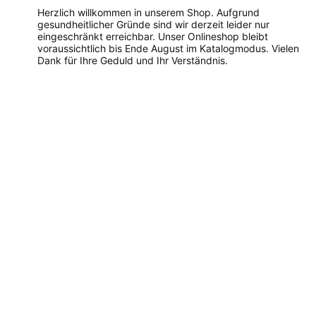
Herzlich willkommen in unserem Shop. Aufgrund
gesundheitlicher Gründe sind wir derzeit leider nur
eingeschränkt erreichbar. Unser Onlineshop bleibt
voraussichtlich bis Ende August im Katalogmodus. Vielen
Dank für Ihre Geduld und Ihr Verständnis.
Dieses
Produkt
weist
mehrere
Varianten
auf.
Die
Optionen
können
auf
der
Produktseite
gewählt
werden