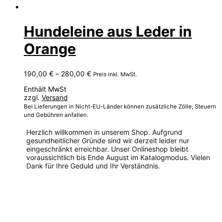
Hundeleine aus Leder in
Orange
Preisspanne:
190,00
€
–
280,00
€
Preis inkl. MwSt.
190,00 €
Enthält MwSt
bis
zzgl.
Versand
280,00 €
Bei Lieferungen in Nicht-EU-Länder können zusätzliche Zölle, Steuern
und Gebühren anfallen.
Herzlich willkommen in unserem Shop. Aufgrund
gesundheitlicher Gründe sind wir derzeit leider nur
eingeschränkt erreichbar. Unser Onlineshop bleibt
voraussichtlich bis Ende August im Katalogmodus. Vielen
Dank für Ihre Geduld und Ihr Verständnis.
Dieses
Produkt
weist
mehrere
Varianten