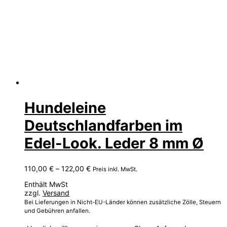
Hundeleine
Deutschlandfarben im
Edel-Look. Leder 8 mm Ø
Preisspanne:
110,00
€
–
122,00
€
Preis inkl. MwSt.
110,00 €
Enthält MwSt
bis
zzgl.
Versand
122,00 €
Bei Lieferungen in Nicht-EU-Länder können zusätzliche Zölle, Steuern
und Gebühren anfallen.