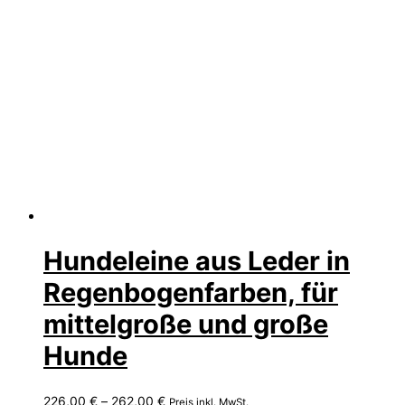
Hundeleine aus Leder in
Regenbogenfarben, für
mittelgroße und große
Hunde
Preisspanne:
226,00
€
–
262,00
€
Preis inkl. MwSt.