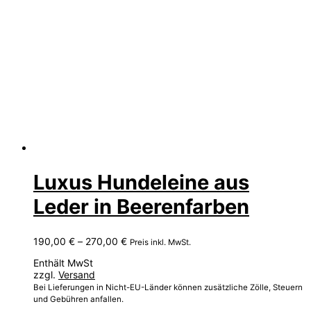
Luxus Hundeleine aus
Leder in Beerenfarben
Preisspanne:
190,00
€
–
270,00
€
Preis inkl. MwSt.
190,00 €
Enthält MwSt
bis
zzgl.
Versand
270,00 €
Bei Lieferungen in Nicht-EU-Länder können zusätzliche Zölle, Steuern
und Gebühren anfallen.