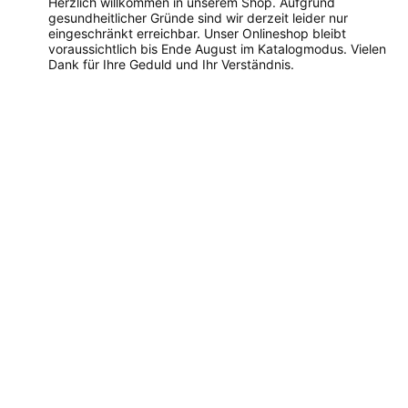
Herzlich willkommen in unserem Shop. Aufgrund
gesundheitlicher Gründe sind wir derzeit leider nur
eingeschränkt erreichbar. Unser Onlineshop bleibt
voraussichtlich bis Ende August im Katalogmodus. Vielen
Dank für Ihre Geduld und Ihr Verständnis.
Dieses
Produkt
weist
mehrere
Varianten
auf.
Die
Optionen
können
auf
der
Produktseite
gewählt
werden