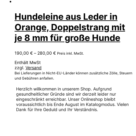
Hundeleine aus Leder in
Orange, Doppelstrang mit
je 8 mm für große Hunde
Preisspanne:
190,00
€
–
280,00
€
Preis inkl. MwSt.
190,00 €
Enthält MwSt
bis
zzgl.
Versand
280,00 €
Bei Lieferungen in Nicht-EU-Länder können zusätzliche Zölle, Steuern
und Gebühren anfallen.
Herzlich willkommen in unserem Shop. Aufgrund
gesundheitlicher Gründe sind wir derzeit leider nur
eingeschränkt erreichbar. Unser Onlineshop bleibt
voraussichtlich bis Ende August im Katalogmodus. Vielen
Dank für Ihre Geduld und Ihr Verständnis.
Dieses
Produkt
weist
mehrere