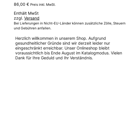
86,00
€
Preis inkl. MwSt.
Enthält MwSt
zzgl.
Versand
Bei Lieferungen in Nicht-EU-Länder können zusätzliche Zölle, Steuern
und Gebühren anfallen.
Herzlich willkommen in unserem Shop. Aufgrund
gesundheitlicher Gründe sind wir derzeit leider nur
eingeschränkt erreichbar. Unser Onlineshop bleibt
voraussichtlich bis Ende August im Katalogmodus. Vielen
Dank für Ihre Geduld und Ihr Verständnis.
Dieses
Produkt
weist
mehrere
Varianten
auf.
Die
Optionen
können
auf
der
Produktseite
gewählt