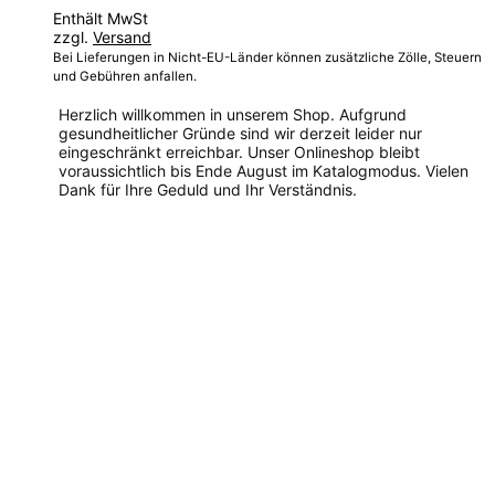
Enthält MwSt
zzgl.
Versand
Bei Lieferungen in Nicht-EU-Länder können zusätzliche Zölle, Steuern
und Gebühren anfallen.
Herzlich willkommen in unserem Shop. Aufgrund
gesundheitlicher Gründe sind wir derzeit leider nur
eingeschränkt erreichbar. Unser Onlineshop bleibt
voraussichtlich bis Ende August im Katalogmodus. Vielen
Dank für Ihre Geduld und Ihr Verständnis.
Dieses
Produkt
weist
mehrere
Varianten
auf.
Die
Optionen
können
auf
der
Produktseite
gewählt
werden