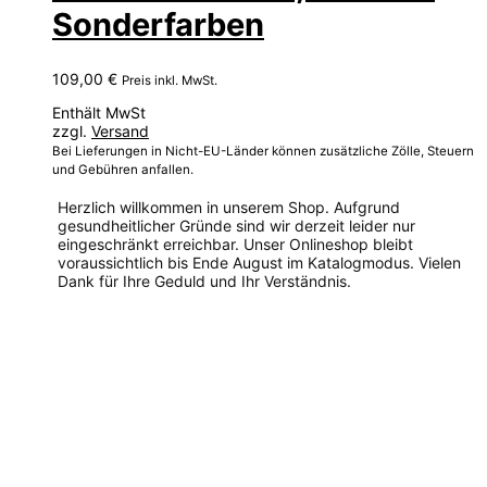
Sonderfarben
109,00
€
Preis inkl. MwSt.
Enthält MwSt
zzgl.
Versand
Bei Lieferungen in Nicht-EU-Länder können zusätzliche Zölle, Steuern
und Gebühren anfallen.
Herzlich willkommen in unserem Shop. Aufgrund
gesundheitlicher Gründe sind wir derzeit leider nur
eingeschränkt erreichbar. Unser Onlineshop bleibt
voraussichtlich bis Ende August im Katalogmodus. Vielen
Dank für Ihre Geduld und Ihr Verständnis.
Dieses
Produkt
weist
mehrere
Varianten
auf.
Die
Optionen
können
auf