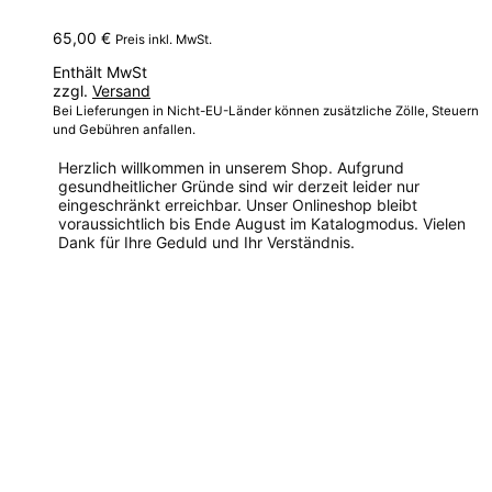
65,00
€
Preis inkl. MwSt.
Enthält MwSt
zzgl.
Versand
Bei Lieferungen in Nicht-EU-Länder können zusätzliche Zölle, Steuern
und Gebühren anfallen.
Herzlich willkommen in unserem Shop. Aufgrund
gesundheitlicher Gründe sind wir derzeit leider nur
eingeschränkt erreichbar. Unser Onlineshop bleibt
voraussichtlich bis Ende August im Katalogmodus. Vielen
Dank für Ihre Geduld und Ihr Verständnis.
Dieses
Produkt
weist
mehrere
Varianten
auf.
Die
Optionen
können
auf
der
Produktseite