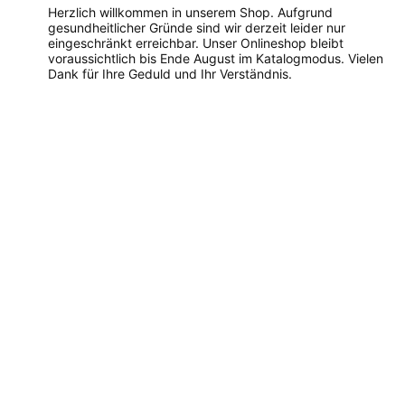
Herzlich willkommen in unserem Shop. Aufgrund
gesundheitlicher Gründe sind wir derzeit leider nur
eingeschränkt erreichbar. Unser Onlineshop bleibt
voraussichtlich bis Ende August im Katalogmodus. Vielen
Dank für Ihre Geduld und Ihr Verständnis.
Dieses
Produkt
weist
mehrere
Varianten
auf.
Die
Optionen
können
auf
der
Produktseite
gewählt
werden