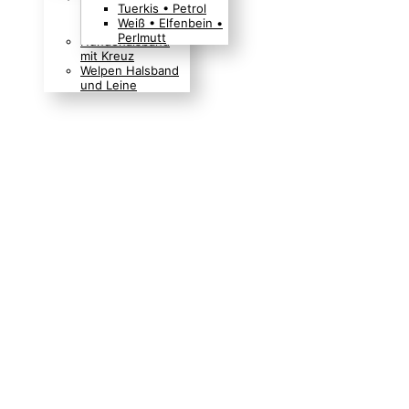
Tuerkis • Petrol
Boho Indianer
Weiß • Elfenbein •
Hippie Look
Perlmutt
Hundehalsband
mit Kreuz
Welpen Halsband
und Leine