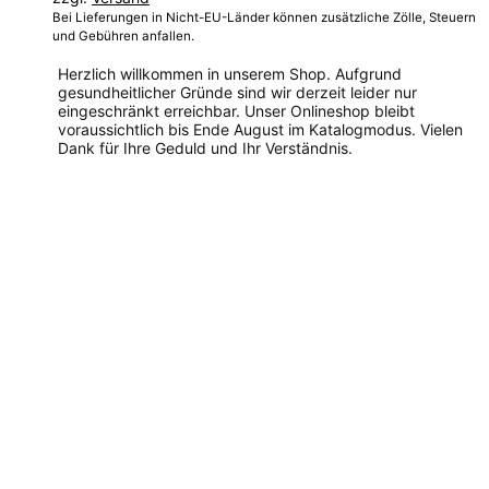
Bei Lieferungen in Nicht-EU-Länder können zusätzliche Zölle, Steuern
und Gebühren anfallen.
Herzlich willkommen in unserem Shop. Aufgrund
gesundheitlicher Gründe sind wir derzeit leider nur
eingeschränkt erreichbar. Unser Onlineshop bleibt
voraussichtlich bis Ende August im Katalogmodus. Vielen
Dank für Ihre Geduld und Ihr Verständnis.
Dieses
Produkt
weist
mehrere
Varianten
auf.
Die
Optionen
können
auf
der
Produktseite
gewählt
werden