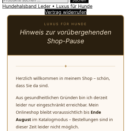
Suchen
nach:
Hundehalsband Leder • Luxus für Hunde
Vertrag widerrufen
LUXUS FÜR HUNDE
Hinweis zur vorübergehenden
Shop-Pause
✦
Herzlich willkommen in meinem Shop – schön,
dass Sie da sind.
Aus gesundheitlichen Gründen bin ich derzeit
leider nur eingeschränkt erreichbar. Mein
Onlineshop bleibt voraussichtlich bis
Ende
August
im Katalogmodus – Bestellungen sind in
dieser Zeit leider nicht möglich.