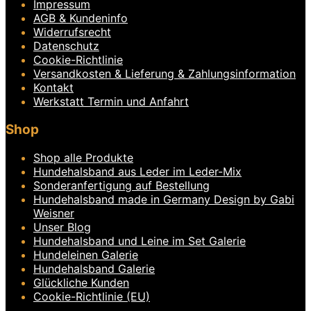
Impressum
mehrere
Varianten
AGB & Kundeninfo
auf.
Widerrufsrecht
Die
Datenschutz
Optionen
Cookie-Richtlinie
können
Versandkosten & Lieferung & Zahlungsinformation
auf
Kontakt
der
Produktseite
Werkstatt Termin und Anfahrt
gewählt
werden
Shop
Shop alle Produkte
Hundehalsband aus Leder im Leder-Mix
Sonderanfertigung auf Bestellung
Hundehalsband made in Germany Design by Gabi
Weisner
Unser Blog
Hundehalsband und Leine im Set Galerie
Hundeleinen Galerie
Hundehalsband Galerie
Glückliche Kunden
Cookie-Richtlinie (EU)