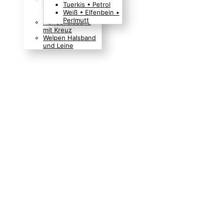
Tuerkis • Petrol
Boho Indianer
Weiß • Elfenbein •
Hippie Look
Perlmutt
Hundehalsband
mit Kreuz
Welpen Halsband
und Leine