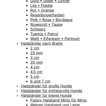
Gold • Silber • Glitzer
Lila • Flieder
Rot • Orange
Regenbogenfarben
Pink • Rosa • Bordeaux
Rosegold • Taupe
Schwarz
Tuerkis • Petrol
Weiß • Elfenbein • Perlmutt
Halsbänder nach Breite
2 cm
25 mm
3 cm
35 mm
4 cm
4,5 cm
5 cm
6 und 7 cm
Halsbänder für große Hunde
Halsbänder für mittelgroße Hunde
Halsbänder für kleine Hunde
Puppy Halsband Minis für Minis
Welpen Halsband und Leine